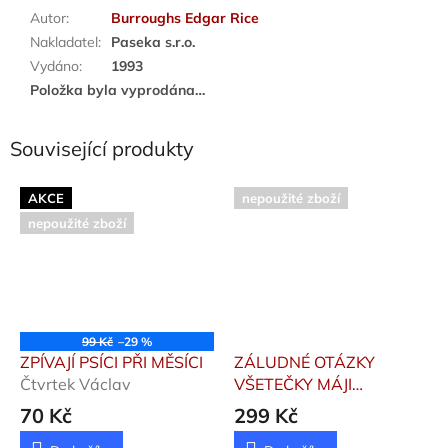
Autor
:
Burroughs Edgar Rice
Nakladatel
:
Paseka s.r.o.
Vydáno
:
1993
Položka byla vyprodána…
Související produkty
AKCE
nepoužité zboží
nepoužité zboží
99 Kč
–29 %
ZPÍVAJÍ PSÍCI PŘI MĚSÍCI
ZÁLUDNÉ OTÁZKY
Čtvrtek Václav
VŠETEČKY MÁJI
Hanáčková Pavla,
70 Kč
299 Kč
Makovská Tereza