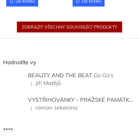
Do košíku
Do košíku
ZOBRAZIT VŠECHNY SOUVISEJÍCÍ PRODUKTY
Z
á
p
a
Hodnotíte vy
t
í
BEAUTY AND THE BEAT
Go Go's
Jiří Matějů
|
Hodnocení produktu je 5 z 5 hvězdiček.
VYSTŘIHOVÁNKY - PRAŽSKÉ PAMÁTKY
K
roman sekanina
|
Hodnocení produktu je 5 z 5 hvězdiček.
****