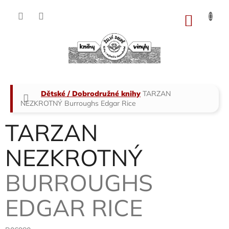
Přejít
na
NÁKU
obsah
KOŠÍK
Domů
Dětské / Dobrodružné knihy
TARZAN
NEZKROTNÝ
Burroughs Edgar Rice
TARZAN
NEZKROTNÝ
BURROUGHS
EDGAR RICE