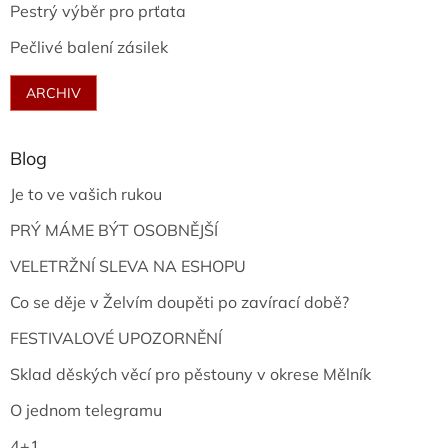
Pestrý výběr pro prťata
Pečlivé balení zásilek
ARCHIV
Blog
Je to ve vašich rukou
PRÝ MÁME BÝT OSOBNĚJŠÍ
VELETRŽNÍ SLEVA NA ESHOPU
Co se děje v Želvím doupěti po zavírací době?
FESTIVALOVÉ UPOZORNĚNÍ
Sklad děských věcí pro pěstouny v okrese Mělník
O jednom telegramu
4+1