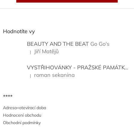
Z
á
p
a
Hodnotíte vy
t
í
BEAUTY AND THE BEAT
Go Go's
Jiří Matějů
|
Hodnocení produktu je 5 z 5 hvězdiček.
VYSTŘIHOVÁNKY - PRAŽSKÉ PAMÁTKY
K
roman sekanina
|
Hodnocení produktu je 5 z 5 hvězdiček.
****
Adresa+otevírací doba
Hodnocení obchodu
Obchodní podmínky