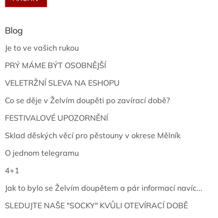
Blog
Je to ve vašich rukou
PRÝ MÁME BÝT OSOBNĚJŠÍ
VELETRŽNÍ SLEVA NA ESHOPU
Co se děje v Želvím doupěti po zavírací době?
FESTIVALOVÉ UPOZORNĚNÍ
Sklad děských věcí pro pěstouny v okrese Mělník
O jednom telegramu
4+1
Jak to bylo se Želvím doupětem a pár informací navíc...
SLEDUJTE NAŠE "SOCKY" KVŮLI OTEVÍRACÍ DOBĚ