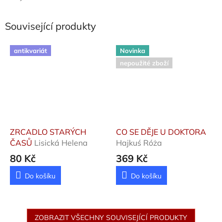
Související produkty
antikvariát
Novinka
nepoužité zboží
ZRCADLO STARÝCH
CO SE DĚJE U DOKTORA
ČASŮ
Lisická Helena
Hajkuś Róża
80 Kč
369 Kč
Do košíku
Do košíku
ZOBRAZIT VŠECHNY SOUVISEJÍCÍ PRODUKTY