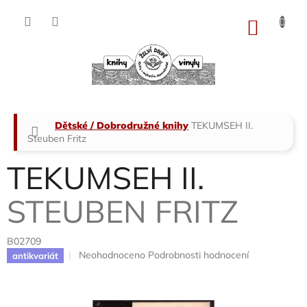
Přejít
na
NÁKU
obsah
KOŠÍK
Domů
Dětské / Dobrodružné knihy
TEKUMSEH II.
Steuben Fritz
TEKUMSEH II.
STEUBEN FRITZ
B02709
Průměrné
Neohodnoceno
Podrobnosti hodnocení
antikvariát
hodnocení
produktu
je
0,0