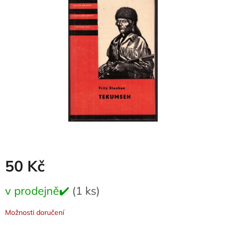
z
5
hvězdiček.
50 Kč
Měrná
v prodejně✔️
(1 ks)
cena:
Možnosti doručení