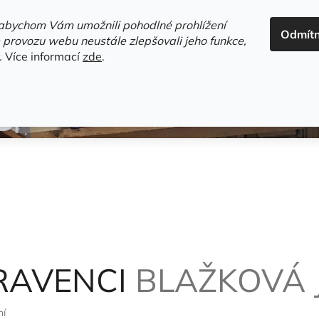
ADRESA+OTEVÍRACÍ DOBA
HODNOCENÍ OBCHODU
OBC
abychom Vám umožnili pohodlné prohlížení
Odmít
HLEDAT
 provozu webu neustále zlepšovali jeho funkce,
.
Více informací
zde
.
estsellery
Gramodesky
Detektivky
Knihy o Mělníku a 
MRAVENCI
BLAŽKOVÁ 
ní