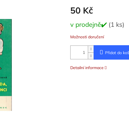
50 Kč
Měrná
v prodejně✔️
(1 ks)
cena:
Možnosti doručení
Přidat do koš
Detailní informace