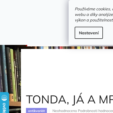
Přejít
objednavka@zelvi-doupe.cz
na
Používáme cookies, 
obsah
webu a díky analýze
Domů
výkon a použitelnost
Adresa+otevírací doba
Novinky
Trvalky a b
Dětské / Dobrodružné knihy
Nastavení
TONDA, JÁ A MRAVENCI
Blažková Jaroslava
TONDA, JÁ A 
Průměrné
Neohodnoceno
Podrobnosti hodnoce
antikvariát