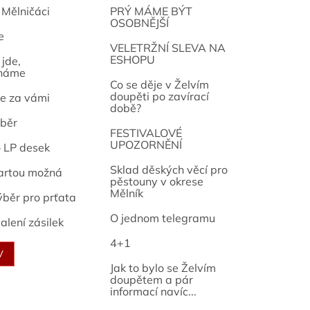
 Mělničáci
PRÝ MÁME BÝT
OSOBNĚJŠÍ
e
osef
VELETRŽNÍ SLEVA NA
ESHOPU
jde,
náme
Co se děje v Želvím
doupěti po zavírací
e za vámi
době?
běr
FESTIVALOVÉ
UPOZORNĚNÍ
o LP desek
Sklad děských věcí pro
artou možná
pěstouny v okrese
Mělník
ýběr pro prťata
O jednom telegramu
alení zásilek
4+1
V
Jak to bylo se Želvím
doupětem a pár
informací navíc...