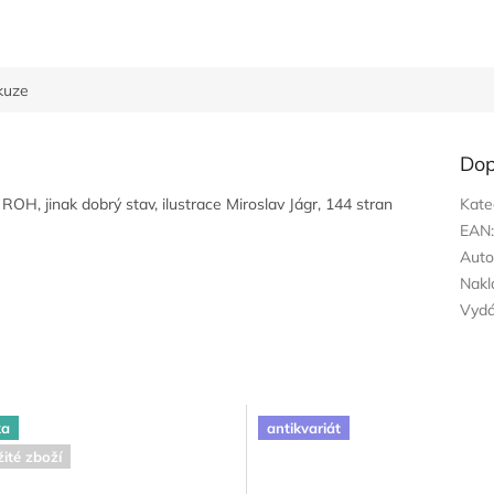
kuze
Dop
V ROH, jinak dobrý stav, ilustrace Miroslav Jágr, 144 stran
Kate
EAN
Auto
Nakl
Vyd
ka
antikvariát
ité zboží