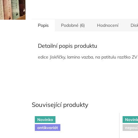
Popis
Podobné (6)
Hodnocení
Dis
Detailní popis produktu
edice Jiskřičky, lamino vazba, na patitulu razítko Z
Související produkty
Novinka
Novin
antikvariát
nepouž