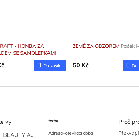
RAFT - HONBA ZA
ZEMĚ ZA OBZOREM
Pašek M
DEM SE SAMOLEPKAMI
iv
Kč
50 Kč
Do košíku
Do 
te vy
****
Proč pr
Překvapi
Adresa+otevírací doba
BEAUTY AND THE BEAT
Go Go's