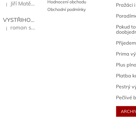
Hodnocení obchodu
Jiří Matějů
|
Pražáci i
Hodnocení produktu je 5 z 5 hvězdiček.
Obchodní podmínky
Poradím
VYSTŘIHOVÁNKY - PRAŽSKÉ PAMÁTKY
Kropáček J
Pokud to 
roman sekanina
|
Hodnocení produktu je 5 z 5 hvězdiček.
doobjed
Přijedem
Prima vý
Plus pln
Platba k
Pestrý v
Pečlivé b
ARCHI