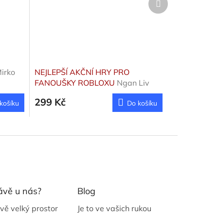
produkt
irko
NEJLEPŠÍ AKČNÍ HRY PRO
FANOUŠKY ROBLOXU
Ngan Liv
299 Kč
košíku
Do košíku
ávě u nás?
Blog
vě velký prostor
Je to ve vašich rukou