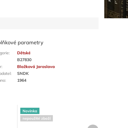
lňkové parametry
gorie
:
Dětské
:
B27830
r
:
Blažková Jaroslava
adatel
:
SNDK
áno
:
1964
Novinka
nepoužité zboží
Další