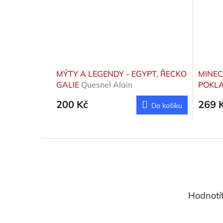
MÝTY A LEGENDY - EGYPT, ŘECKO
MINEC
GALIE
Quesnel Alain
POKLA
Kolekt
200 Kč
269 
Do košíku
Z
á
p
a
t
Hodnotí
í