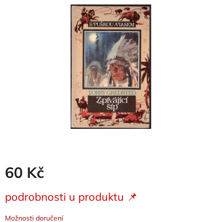
je
0,0
z
5
hvězdiček.
60 Kč
Měrná
podrobnosti u produktu 📌
cena:
Možnosti doručení