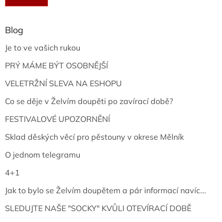
Blog
Je to ve vašich rukou
PRÝ MÁME BÝT OSOBNĚJŠÍ
VELETRŽNÍ SLEVA NA ESHOPU
Co se děje v Želvím doupěti po zavírací době?
FESTIVALOVÉ UPOZORNĚNÍ
Sklad děských věcí pro pěstouny v okrese Mělník
O jednom telegramu
4+1
Jak to bylo se Želvím doupětem a pár informací navíc...
SLEDUJTE NAŠE "SOCKY" KVŮLI OTEVÍRACÍ DOBĚ