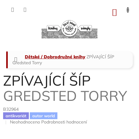
Přejít
na
NÁKU
obsah
KOŠÍK
Domů
Dětské / Dobrodružné knihy
ZPÍVAJÍCÍ ŠÍP
Gredsted Torry
ZPÍVAJÍCÍ ŠÍP
GREDSTED TORRY
B32964
antikvariát
autor world
Průměrné
Neohodnoceno
Podrobnosti hodnocení
hodnocení
produktu