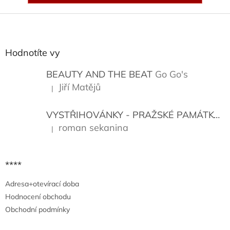
Z
á
p
a
Hodnotíte vy
t
í
BEAUTY AND THE BEAT
Go Go's
Jiří Matějů
|
Hodnocení produktu je 5 z 5 hvězdiček.
VYSTŘIHOVÁNKY - PRAŽSKÉ PAMÁTKY
K
roman sekanina
|
Hodnocení produktu je 5 z 5 hvězdiček.
****
Adresa+otevírací doba
Hodnocení obchodu
Obchodní podmínky