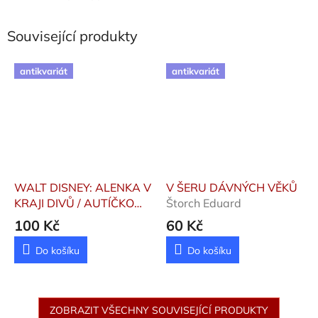
Související produkty
antikvariát
antikvariát
WALT DISNEY: ALENKA V
V ŠERU DÁVNÝCH VĚKŮ
KRAJI DIVŮ / AUTÍČKO
Štorch Eduard
MODRÁSEK / O TŘECH
100 Kč
60 Kč
MALÝCH PRASÁTKÁCH
Do košíku
Do košíku
ZOBRAZIT VŠECHNY SOUVISEJÍCÍ PRODUKTY