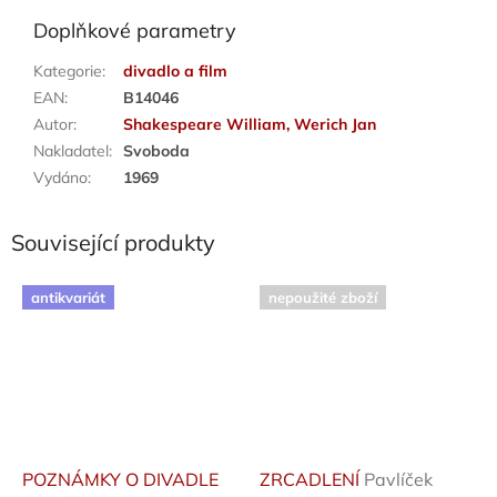
Doplňkové parametry
Kategorie
:
divadlo a film
EAN
:
B14046
Autor
:
Shakespeare William, Werich Jan
Nakladatel
:
Svoboda
Vydáno
:
1969
Související produkty
antikvariát
nepoužité zboží
POZNÁMKY O DIVADLE
ZRCADLENÍ
Pavlíček