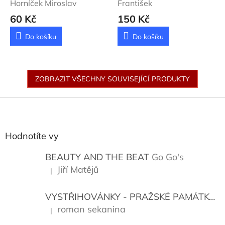
Horníček Miroslav
František
60 Kč
150 Kč
Do košíku
Do košíku
ZOBRAZIT VŠECHNY SOUVISEJÍCÍ PRODUKTY
Z
á
p
a
Hodnotíte vy
t
í
BEAUTY AND THE BEAT
Go Go's
Jiří Matějů
|
Hodnocení produktu je 5 z 5 hvězdiček.
VYSTŘIHOVÁNKY - PRAŽSKÉ PAMÁTKY
K
roman sekanina
|
Hodnocení produktu je 5 z 5 hvězdiček.