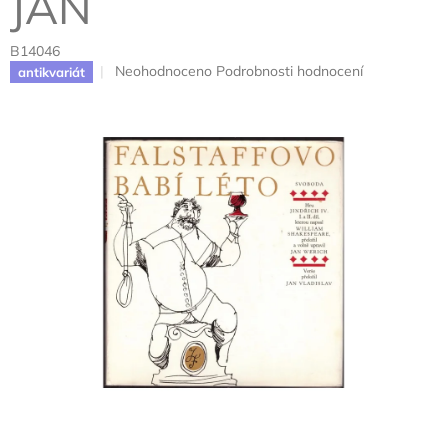
JAN
B14046
Průměrné
Neohodnoceno
Podrobnosti hodnocení
antikvariát
hodnocení
produktu
je
0,0
z
5
hvězdiček.