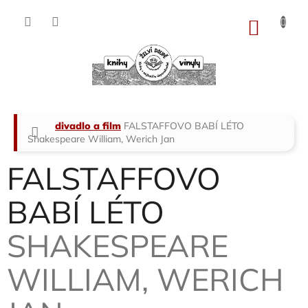
Přejít
na
NÁKU
obsah
KOŠÍK
Domů
divadlo a film
FALSTAFFOVO BABÍ LÉTO
Shakespeare William, Werich Jan
FALSTAFFOVO
BABÍ LÉTO
SHAKESPEARE
WILLIAM, WERICH