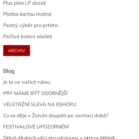
Plus plno LP desek
Platba kartou možná
Pestrý výběr pro prťata
Pečlivé balení zásilek
ARCHIV
Blog
Je to ve vašich rukou
PRÝ MÁME BÝT OSOBNĚJŠÍ
VELETRŽNÍ SLEVA NA ESHOPU
Co se děje v Želvím doupěti po zavírací době?
FESTIVALOVÉ UPOZORNĚNÍ
Sklad děských věcí pro pěstouny v okrese Mělník