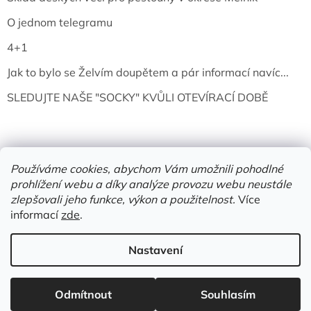
O jednom telegramu
4+1
Jak to bylo se Želvím doupětem a pár informací navíc...
SLEDUJTE NAŠE "SOCKY" KVŮLI OTEVÍRACÍ DOBĚ
Používáme cookies, abychom Vám umožnili pohodlné
prohlížení webu a díky analýze provozu webu neustále
zlepšovali jeho funkce, výkon a použitelnost.
Více
informací
zde
.
Vytvořil Shoptet
Nastavení
Copyright 2026
Želví doupě | knihy & vinyly | Mělník
. Všechna
Odmítnout
Souhlasím
práva vyhrazena.
Upravit nastavení cookies