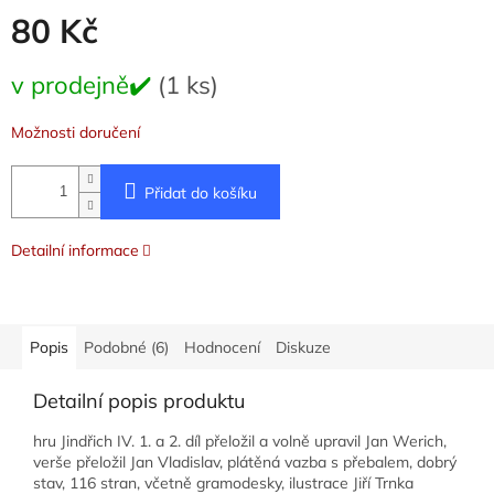
80 Kč
Měrná
v prodejně✔️
(1 ks)
cena:
Možnosti doručení
Přidat do košíku
Detailní informace
Popis
Podobné (6)
Hodnocení
Diskuze
Detailní popis produktu
hru Jindřich IV. 1. a 2. díl přeložil a volně upravil Jan Werich,
verše přeložil Jan Vladislav, plátěná vazba s přebalem, dobrý
stav, 116 stran, včetně gramodesky, ilustrace Jiří Trnka