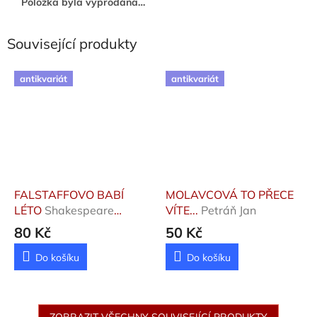
Položka byla vyprodána…
Související produkty
antikvariát
antikvariát
FALSTAFFOVO BABÍ
MOLAVCOVÁ TO PŘECE
LÉTO
Shakespeare
VÍTE...
Petráň Jan
William, Werich Jan
80 Kč
50 Kč
Do košíku
Do košíku