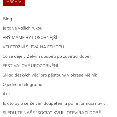
ARCHIV
Blog
Je to ve vašich rukou
PRÝ MÁME BÝT OSOBNĚJŠÍ
VELETRŽNÍ SLEVA NA ESHOPU
Co se děje v Želvím doupěti po zavírací době?
FESTIVALOVÉ UPOZORNĚNÍ
Sklad děských věcí pro pěstouny v okrese Mělník
O jednom telegramu
4+1
Jak to bylo se Želvím doupětem a pár informací navíc...
SLEDUJTE NAŠE "SOCKY" KVŮLI OTEVÍRACÍ DOBĚ