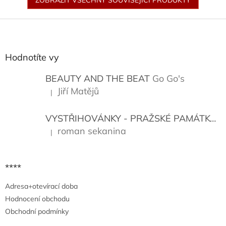
ZOBRAZIT VŠECHNY SOUVISEJÍCÍ PRODUKTY
Z
á
p
a
Hodnotíte vy
t
í
BEAUTY AND THE BEAT
Go Go's
Jiří Matějů
|
Hodnocení produktu je 5 z 5 hvězdiček.
VYSTŘIHOVÁNKY - PRAŽSKÉ PAMÁTKY
K
roman sekanina
|
Hodnocení produktu je 5 z 5 hvězdiček.
****
Adresa+otevírací doba
Hodnocení obchodu
Obchodní podmínky