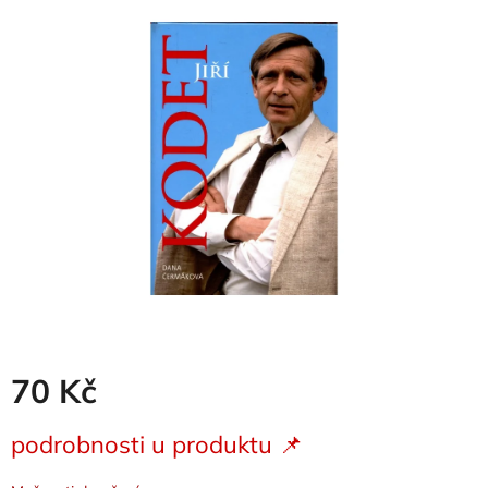
je
0,0
z
5
hvězdiček.
70 Kč
Měrná
podrobnosti u produktu 📌
cena: