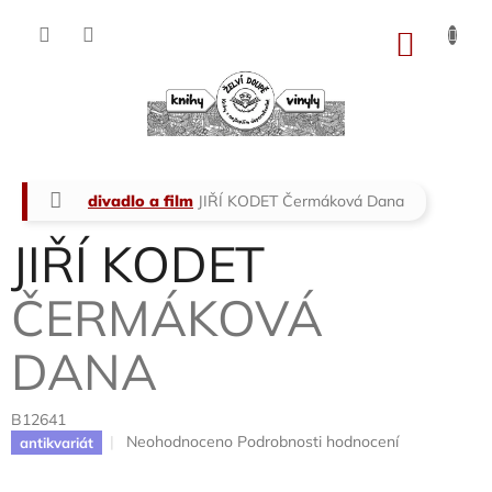
Přejít
na
NÁKU
obsah
KOŠÍK
Domů
divadlo a film
JIŘÍ KODET
Čermáková Dana
JIŘÍ KODET
ČERMÁKOVÁ
DANA
B12641
Průměrné
Neohodnoceno
Podrobnosti hodnocení
antikvariát
hodnocení
produktu