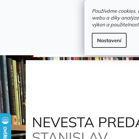
Přejít
objednavka@zelvi-doupe.cz
na
Používáme cookies, 
obsah
webu a díky analýze
Domů
výkon a použitelnost
Adresa+otevírací doba
Novinky
Trvalky a b
divadlo a film
Nastavení
NEVESTA PREDANÁ KUBOVI
Suchý Jiří, Štepk
NEVESTA PRED
STANISLAV