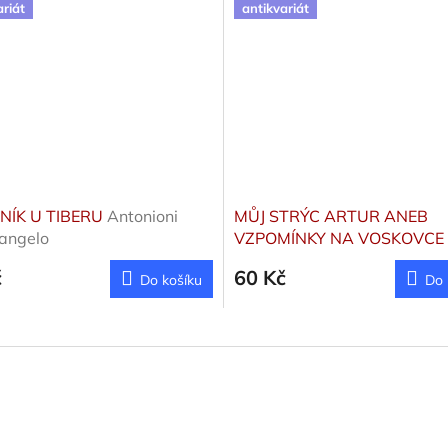
ariát
antikvariát
NÍK U TIBERU
Antonioni
MŮJ STRÝC ARTUR ANEB
angelo
VZPOMÍNKY NA VOSKOVCE
WERICHA
Truhlařík Rudolf
č
60 Kč
Do košíku
Do 