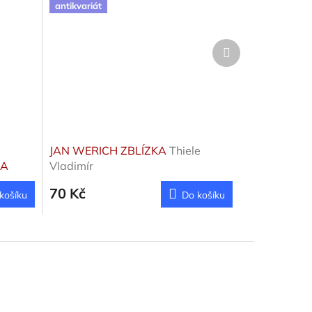
antikvariát
Další
produkt
JAN WERICH ZBLÍZKA
Thiele
 A
Vladimír
70 Kč
košíku
Do košíku