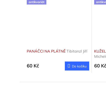
antikvariát
antikv
PANÁČCI NA PLÁTNĚ
Tibitanzl Jiří
KUŽEL
Michel
60 Kč
60 K
Do košíku
Z
á
p
a
t