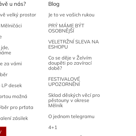
ávě u nás?
Blog
vě velký prostor
Je to ve vašich rukou
 Mělničáci
PRÝ MÁME BÝT
OSOBNĚJŠÍ
e
osef
VELETRŽNÍ SLEVA NA
ESHOPU
jde,
náme
Co se děje v Želvím
doupěti po zavírací
e za vámi
době?
běr
FESTIVALOVÉ
UPOZORNĚNÍ
o LP desek
Sklad děských věcí pro
artou možná
pěstouny v okrese
Mělník
ýběr pro prťata
O jednom telegramu
alení zásilek
4+1
V