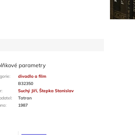
lňkové parametry
gorie
:
divadlo a film
:
B32350
r
:
Suchý Jiří, Štepka Stanislav
adatel
:
Tatran
áno
:
1987