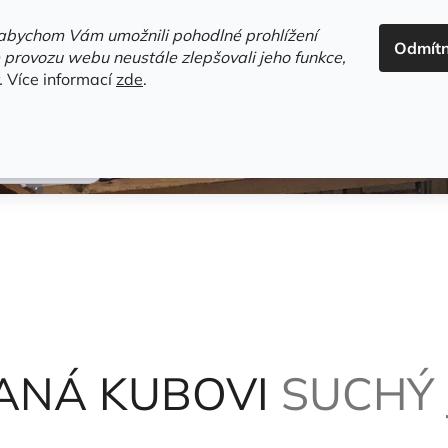
ADRESA+OTEVÍRACÍ DOBA
HODNOCENÍ OBCHODU
OBC
abychom Vám umožnili pohodlné prohlížení
Odmít
HLEDAT
 provozu webu neustále zlepšovali jeho funkce,
.
Více informací
zde
.
estsellery
Gramodesky
Detektivky
Knihy o Mělníku a 
a Stanislav
ANÁ KUBOVI
SUCHÝ J