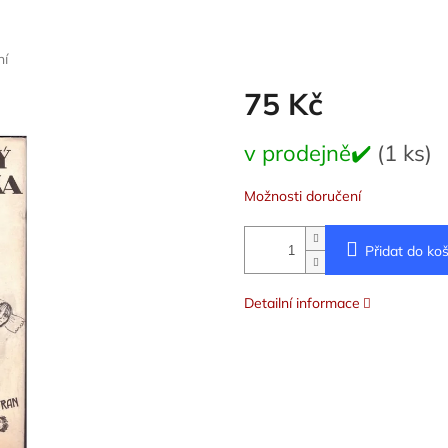
ní
75 Kč
Měrná
v prodejně✔️
(1 ks)
cena:
Možnosti doručení
Přidat do koš
Detailní informace