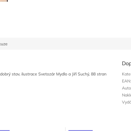
kuze
Dop
obrý stav, ilustrace Svetozár Mydlo a Jiří Suchý, 88 stran
Kate
EAN
Auto
Nakl
Vyd