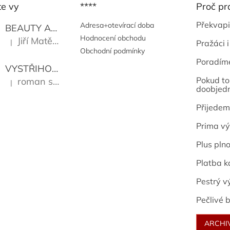
te vy
****
Proč pr
Překvapi
Adresa+otevírací doba
BEAUTY AND THE BEAT
Go Go's
Hodnocení obchodu
Jiří Matějů
|
Pražáci i
Hodnocení produktu je 5 z 5 hvězdiček.
Obchodní podmínky
Poradím
VYSTŘIHOVÁNKY - PRAŽSKÉ PAMÁTKY
Kropáček J
Pokud to 
roman sekanina
|
Hodnocení produktu je 5 z 5 hvězdiček.
doobjed
Přijedem
Prima vý
Plus pln
Platba k
Pestrý v
Pečlivé b
ARCHI