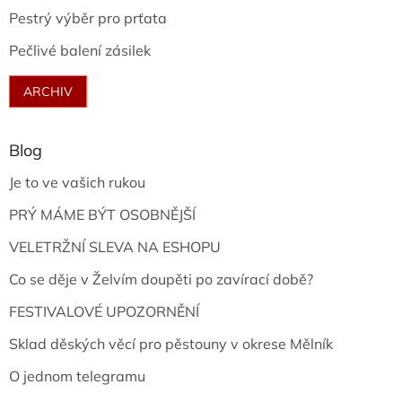
Pestrý výběr pro prťata
Pečlivé balení zásilek
ARCHIV
Blog
Je to ve vašich rukou
PRÝ MÁME BÝT OSOBNĚJŠÍ
VELETRŽNÍ SLEVA NA ESHOPU
Co se děje v Želvím doupěti po zavírací době?
FESTIVALOVÉ UPOZORNĚNÍ
Sklad děských věcí pro pěstouny v okrese Mělník
O jednom telegramu