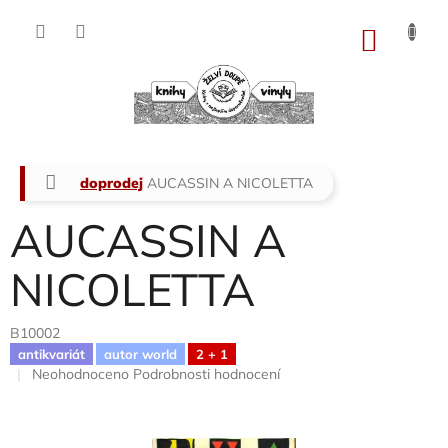
Přejít
na
NÁKU
obsah
KOŠÍK
Domů
doprodej
AUCASSIN A NICOLETTA
AUCASSIN A
NICOLETTA
B10002
antikvariát
autor world
2 + 1
Průměrné
Neohodnoceno
Podrobnosti hodnocení
hodnocení
produktu
je