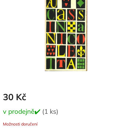
0,0
z
5
hvězdiček.
30 Kč
Měrná
v prodejně✔️
(1 ks)
cena:
Možnosti doručení