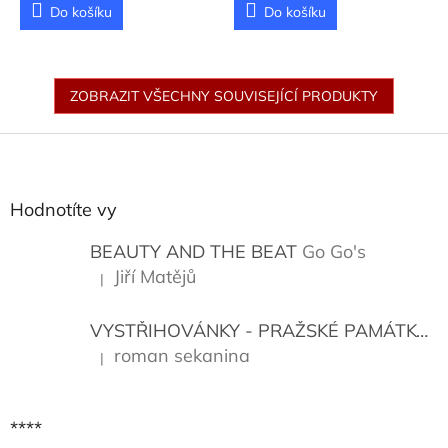
Do košíku
Do košíku
ZOBRAZIT VŠECHNY SOUVISEJÍCÍ PRODUKTY
Z
á
p
a
Hodnotíte vy
t
í
BEAUTY AND THE BEAT
Go Go's
Jiří Matějů
|
Hodnocení produktu je 5 z 5 hvězdiček.
VYSTŘIHOVÁNKY - PRAŽSKÉ PAMÁTKY
K
roman sekanina
|
Hodnocení produktu je 5 z 5 hvězdiček.
****