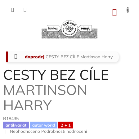
Přejít
na
NÁKU
obsah
KOŠÍK
Domů
doprodej
CESTY BEZ CÍLE
Martinson Harry
CESTY BEZ CÍLE
MARTINSON
HARRY
B18435
antikvariát
autor world
2 + 1
Průměrné
Neohodnoceno
Podrobnosti hodnocení
hodnocení