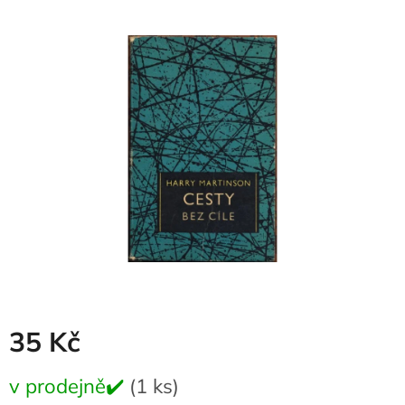
produktu
je
0,0
z
5
hvězdiček.
35 Kč
Měrná
v prodejně✔️
(1 ks)
cena: