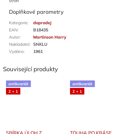
stran
Doplňkové parametry
Kategorie
:
doprodej
EAN
:
B18435
Autor
:
Martinson Harry
Nakladatel
:
SNKLU
Vydáno
:
1961
Související produkty
antikvariát
antikvariát
2 + 1
2 + 1
SBÍRKA ÚLOH Z
TOUHA PO KRÁSE