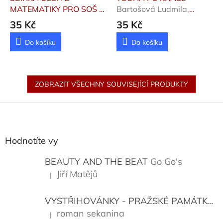
MATEMATIKY PRO SOŠ A
Bartošová Ludmila,
PRO STUDIJNÍ OBORY
Feřtek Otakar
35 Kč
35 Kč
SOU 1.
Jirásek František,
Braniš Karel, Horák S
Do košíku
Do košíku
ZOBRAZIT VŠECHNY SOUVISEJÍCÍ PRODUKTY
Z
á
p
a
Hodnotíte vy
t
í
BEAUTY AND THE BEAT
Go Go's
Jiří Matějů
|
Hodnocení produktu je 5 z 5 hvězdiček.
VYSTŘIHOVÁNKY - PRAŽSKÉ PAMÁTKY
K
roman sekanina
|
Hodnocení produktu je 5 z 5 hvězdiček.