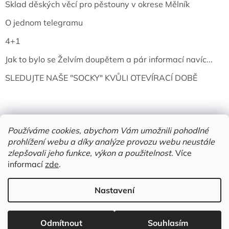
Sklad děských věcí pro pěstouny v okrese Mělník
O jednom telegramu
4+1
Jak to bylo se Želvím doupětem a pár informací navíc...
SLEDUJTE NAŠE "SOCKY" KVŮLI OTEVÍRACÍ DOBĚ
Používáme cookies, abychom Vám umožnili pohodlné
prohlížení webu a díky analýze provozu webu neustále
zlepšovali jeho funkce, výkon a použitelnost.
Více
informací
zde
.
Vytvořil Shoptet
Nastavení
Copyright 2026
Želví doupě | knihy & vinyly | Mělník
. Všechna
Odmítnout
Souhlasím
práva vyhrazena.
Upravit nastavení cookies