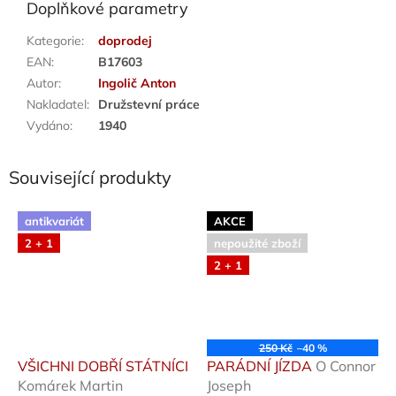
Doplňkové parametry
Kategorie
:
doprodej
EAN
:
B17603
Autor
:
Ingolič Anton
Nakladatel
:
Družstevní práce
Vydáno
:
1940
Související produkty
antikvariát
AKCE
2 + 1
nepoužité zboží
2 + 1
250 Kč
–40 %
VŠICHNI DOBŘÍ STÁTNÍCI
PARÁDNÍ JÍZDA
O Connor
Komárek Martin
Joseph