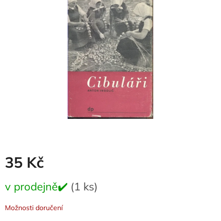
0,0
z
5
hvězdiček.
35 Kč
Měrná
v prodejně✔️
(1 ks)
cena:
Možnosti doručení