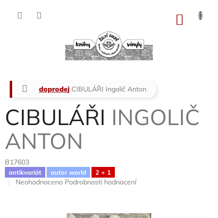
Přejít
na
NÁKU
obsah
KOŠÍK
Domů
doprodej
CIBULÁŘI
Ingolič Anton
CIBULÁŘI
INGOLIČ
ANTON
B17603
antikvariát
autor world
2 + 1
Průměrné
Neohodnoceno
Podrobnosti hodnocení
hodnocení
produktu
je