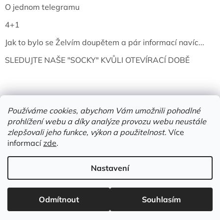
O jednom telegramu
4+1
Jak to bylo se Želvím doupětem a pár informací navíc...
SLEDUJTE NAŠE "SOCKY" KVŮLI OTEVÍRACÍ DOBĚ
Používáme cookies, abychom Vám umožnili pohodlné
prohlížení webu a díky analýze provozu webu neustále
zlepšovali jeho funkce, výkon a použitelnost.
Více
informací
zde
.
Vytvořil Shoptet
Nastavení
Copyright 2026
Želví doupě | knihy & vinyly | Mělník
. Všechna
Odmítnout
Souhlasím
práva vyhrazena.
Upravit nastavení cookies