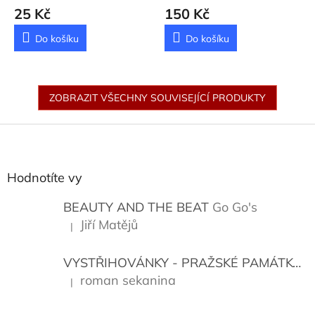
25 Kč
150 Kč
Do košíku
Do košíku
ZOBRAZIT VŠECHNY SOUVISEJÍCÍ PRODUKTY
Z
á
p
a
Hodnotíte vy
t
í
BEAUTY AND THE BEAT
Go Go's
Jiří Matějů
|
Hodnocení produktu je 5 z 5 hvězdiček.
VYSTŘIHOVÁNKY - PRAŽSKÉ PAMÁTKY
K
roman sekanina
|
Hodnocení produktu je 5 z 5 hvězdiček.