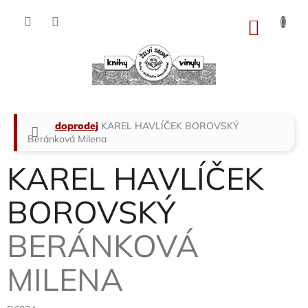
Přejít
na
NÁKU
obsah
KOŠÍK
Domů
doprodej
KAREL HAVLÍČEK BOROVSKÝ
Beránková Milena
KAREL HAVLÍČEK
BOROVSKÝ
BERÁNKOVÁ
MILENA