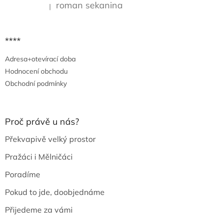
roman sekanina
|
Hodnocení produktu je 5 z 5 hvězdiček.
****
Adresa+otevírací doba
Hodnocení obchodu
Obchodní podmínky
Proč právě u nás?
Překvapivě velký prostor
Pražáci i Mělničáci
Poradíme
Pokud to jde, doobjednáme
Přijedeme za vámi