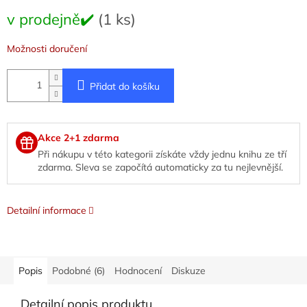
Měrná
v prodejně✔️
(1 ks)
cena:
Možnosti doručení
Přidat do košíku
Akce 2+1 zdarma
Při nákupu v této kategorii získáte vždy jednu knihu ze tří
zdarma. Sleva se započítá automaticky za tu nejlevnější.
Detailní informace
Popis
Podobné (6)
Hodnocení
Diskuze
Detailní popis produktu