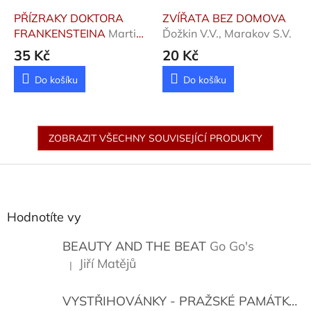
PŘÍZRAKY DOKTORA
ZVÍŘATA BEZ DOMOVA
FRANKENSTEINA
Martin
Ďožkin V.V., Marakov S.V.
Eduard
35 Kč
20 Kč
Do košíku
Do košíku
ZOBRAZIT VŠECHNY SOUVISEJÍCÍ PRODUKTY
Z
á
p
a
Hodnotíte vy
t
í
BEAUTY AND THE BEAT
Go Go's
Jiří Matějů
|
Hodnocení produktu je 5 z 5 hvězdiček.
VYSTŘIHOVÁNKY - PRAŽSKÉ PAMÁTKY
K