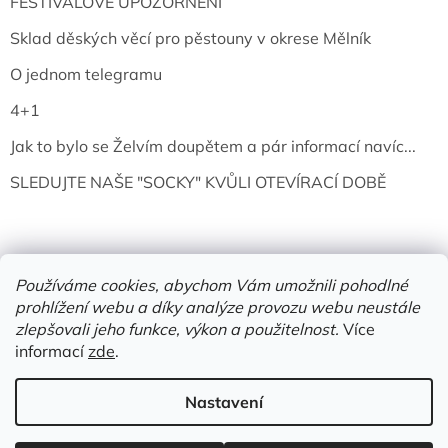
FESTIVALOVÉ UPOZORNĚNÍ
Sklad děských věcí pro pěstouny v okrese Mělník
O jednom telegramu
4+1
Jak to bylo se Želvím doupětem a pár informací navíc...
SLEDUJTE NAŠE "SOCKY" KVŮLI OTEVÍRACÍ DOBĚ
Používáme cookies, abychom Vám umožnili pohodlné
prohlížení webu a díky analýze provozu webu neustále
zlepšovali jeho funkce, výkon a použitelnost.
Více
informací
zde
.
Vytvořil Shoptet
Nastavení
Copyright 2026
Želví doupě | knihy & vinyly | Mělník
. Všechna