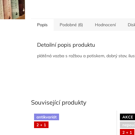
Popis
Podobné (6)
Hodnocení
Dis
Detailní popis produktu
plátěná vazba s ražbou a potiskem, dobrý stav, ilus
Související produkty
antikvariát
AKCE
2 + 1
nepouž
2 + 1