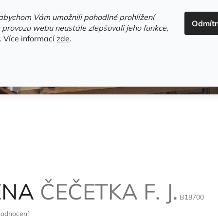
ADRESA+OTEVÍRACÍ DOBA
HODNOCENÍ OBCHODU
OBC
abychom Vám umožnili pohodlné prohlížení
Odmít
HLEDAT
 provozu webu neustále zlepšovali jeho funkce,
.
Více informací
zde
.
estsellery
Gramodesky
Detektivky
Knihy o Mělníku a 
ENA
ČEČETKA F. J.
B18700
hodnocení