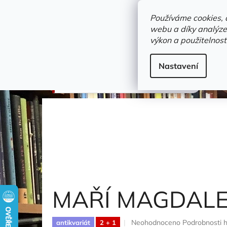
Přejít
objednavka@zelvi-doupe.cz
na
Používáme cookies, 
obsah
webu a díky analýze
Domů
výkon a použitelnost
Adresa+otevírací doba
Novinky
Trvalky a b
doprodej
Nastavení
MAŘÍ MAGDALENA
Čečetka F. J.
MAŘÍ MAGDAL
Průměrné
Neohodnoceno
Podrobnosti 
antikvariát
2 + 1