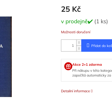
25 Kč
Měrná
v prodejně✔️
(1 ks)
cena:
Možnosti doručení
Přidat do koš
Akce 2+1 zdarma
Při nákupu v této kategor
započítá automaticky za 
Detailní informace