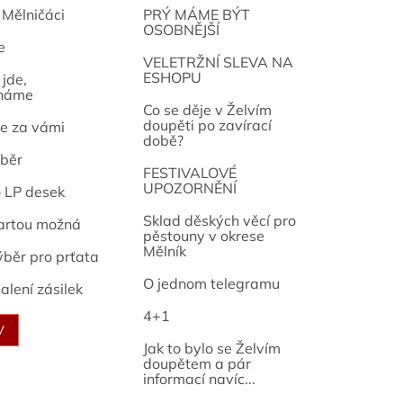
 Mělničáci
PRÝ MÁME BÝT
OSOBNĚJŠÍ
e
osef
VELETRŽNÍ SLEVA NA
ESHOPU
jde,
náme
Co se děje v Želvím
doupěti po zavírací
e za vámi
době?
běr
FESTIVALOVÉ
UPOZORNĚNÍ
o LP desek
Sklad děských věcí pro
artou možná
pěstouny v okrese
Mělník
ýběr pro prťata
O jednom telegramu
alení zásilek
4+1
V
Jak to bylo se Želvím
doupětem a pár
informací navíc...