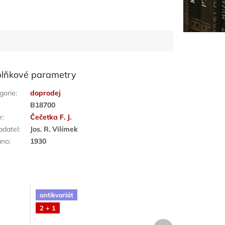
lňkové parametry
gorie
:
doprodej
:
B18700
r
:
Čečetka F. J.
adatel
:
Jos. R. Vilímek
áno
:
1930
antikvariát
2 + 1
Další