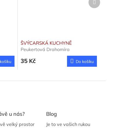
produkt
ŠVÝCARSKÁ KUCHYNĚ
Peukertová Drahomíra
35 Kč
košíku
Do košíku
ávě u nás?
Blog
vě velký prostor
Je to ve vašich rukou