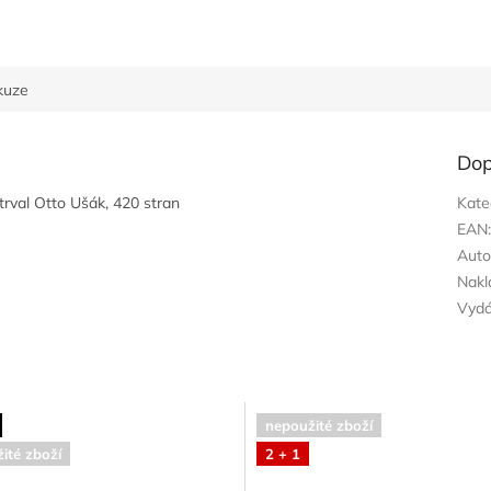
kuze
Dop
trval Otto Ušák, 420 stran
Kate
EAN
Auto
Nakl
Vyd
nepoužité zboží
ité zboží
2 + 1