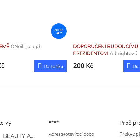
200 Kč
–25 %
ZEMĚ
ONeill Joseph
DOPORUČENÍ BUDOUCÍMU
PREZIDENTOVI
Albrightová
Madeleine
Kč
200 Kč
Do košíku
Do 
te vy
****
Proč pr
Překvapi
Adresa+otevírací doba
BEAUTY AND THE BEAT
Go Go's