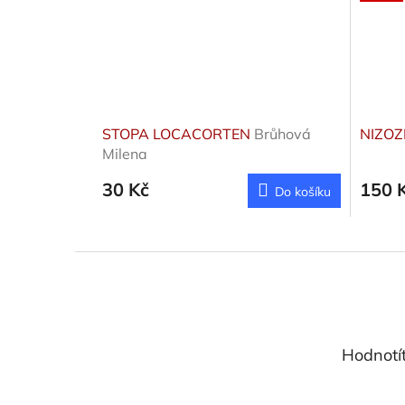
STOPA LOCACORTEN
Brůhová
NIZO
Milena
30 Kč
150 
Do košíku
Z
á
p
a
t
Hodnotí
í