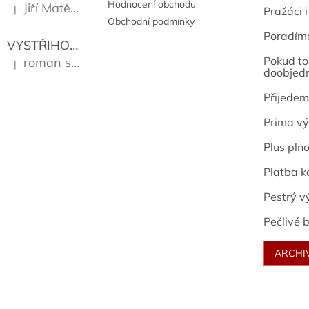
Hodnocení obchodu
Jiří Matějů
|
Pražáci i
Hodnocení produktu je 5 z 5 hvězdiček.
Obchodní podmínky
Poradím
VYSTŘIHOVÁNKY - PRAŽSKÉ PAMÁTKY
Kropáček J
Pokud to 
roman sekanina
|
Hodnocení produktu je 5 z 5 hvězdiček.
doobjed
Přijedem
Prima vý
Plus pln
Platba k
Pestrý v
Pečlivé b
ARCHI