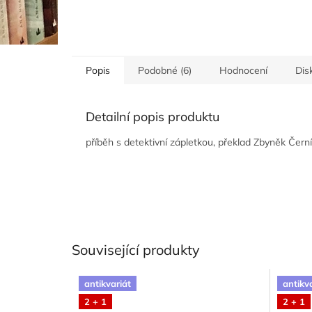
Popis
Podobné (6)
Hodnocení
Dis
Detailní popis produktu
příběh s detektivní zápletkou, překlad Zbyněk Černí
Související produkty
antikvariát
antikv
2 + 1
2 + 1