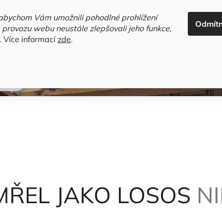
ADRESA+OTEVÍRACÍ DOBA
HODNOCENÍ OBCHODU
OBC
abychom Vám umožnili pohodlné prohlížení
Odmít
HLEDAT
 provozu webu neustále zlepšovali jeho funkce,
.
Více informací
zde
.
estsellery
Gramodesky
Detektivky
Knihy o Mělníku a 
el
MŘEL JAKO LOSOS
NI