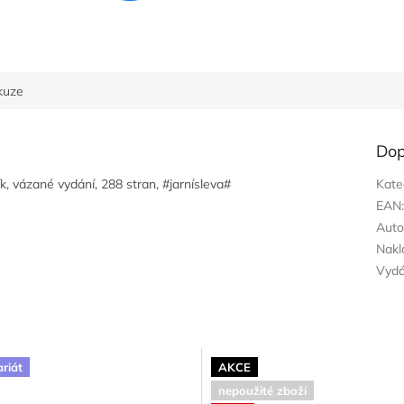
kuze
Dop
k, vázané vydání, 288 stran, #jarnísleva#
Kate
EAN
Auto
Nakl
Vyd
ariát
AKCE
nepoužité zboží