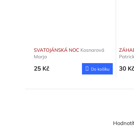
SVATOJÁNSKÁ NOC
Kosnarová
ZÁHA
Marja
Patric
25 Kč
30 K
Do košíku
Z
á
p
a
t
Hodnotí
í