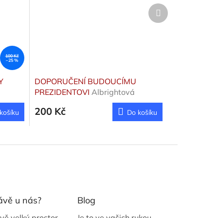
Další
produkt
100 Kč
–25 %
Y
DOPORUČENÍ BUDOUCÍMU
PREZIDENTOVI
Albrightová
Madeleine
200 Kč
košíku
Do košíku
ávě u nás?
Blog
vě velký prostor
Je to ve vašich rukou