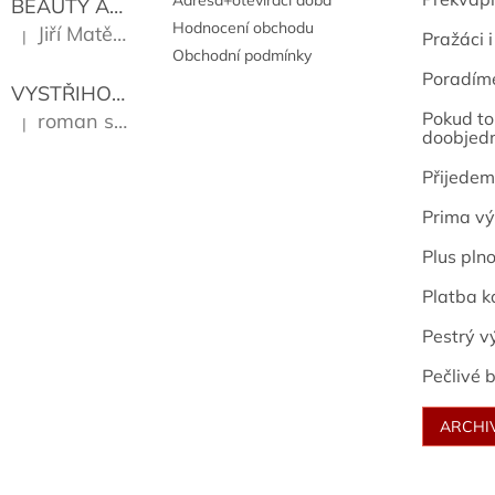
Adresa+otevírací doba
BEAUTY AND THE BEAT
Go Go's
Hodnocení obchodu
Jiří Matějů
|
Pražáci i
Hodnocení produktu je 5 z 5 hvězdiček.
Obchodní podmínky
Poradím
VYSTŘIHOVÁNKY - PRAŽSKÉ PAMÁTKY
Kropáček J
Pokud to 
roman sekanina
|
Hodnocení produktu je 5 z 5 hvězdiček.
doobjed
Přijedem
Prima vý
Plus pln
Platba k
Pestrý v
Pečlivé b
ARCHI