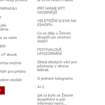
 Mělničáci
PRÝ MÁME BÝT
OSOBNĚJŠÍ
e
osef
VELETRŽNÍ SLEVA NA
ESHOPU
jde,
náme
Co se děje v Želvím
doupěti po zavírací
e za vámi
době?
běr
FESTIVALOVÉ
UPOZORNĚNÍ
o LP desek
Sklad děských věcí pro
artou možná
pěstouny v okrese
Mělník
ýběr pro prťata
O jednom telegramu
alení zásilek
4+1
V
Jak to bylo se Želvím
doupětem a pár
informací navíc...