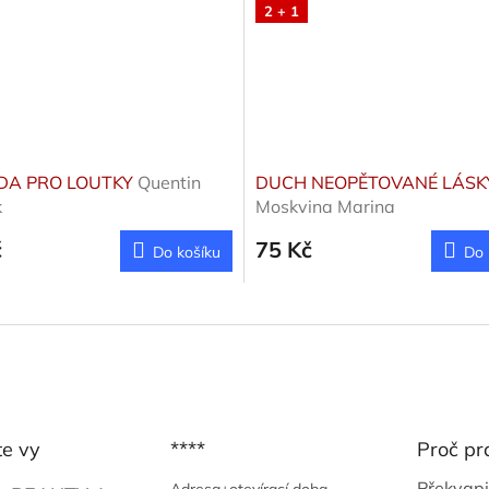
2 + 1
DA PRO LOUTKY
Quentin
DUCH NEOPĚTOVANÉ LÁSK
k
Moskvina Marina
č
75 Kč
Do košíku
Do 
te vy
****
Proč pr
Překvapi