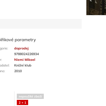
lňkové parametry
gorie
:
doprodej
:
9788024226934
r
:
Niemi Mikael
adatel
:
Knižní klub
áno
:
2010
nepoužité zboží
2 + 1