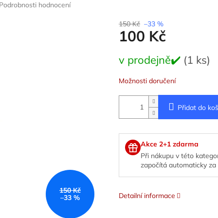
Podrobnosti hodnocení
150 Kč
–33 %
100 Kč
Měrná
v prodejně✔️
(1 ks)
cena:
Možnosti doručení
Přidat do koš
Akce 2+1 zdarma
Při nákupu v této kategor
započítá automaticky za 
150 Kč
Detailní informace
–33 %