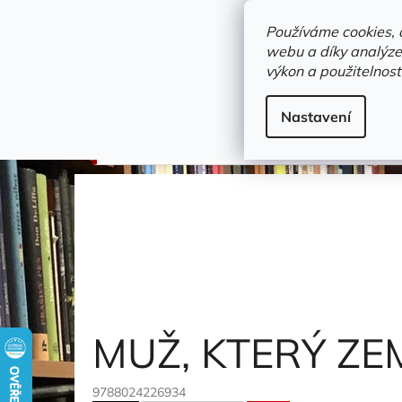
Přejít
objednavka@zelvi-doupe.cz
na
Používáme cookies, 
obsah
webu a díky analýze
Domů
výkon a použitelnost
Adresa+otevírací doba
Novinky
Trvalky a b
doprodej
Nastavení
MUŽ, KTERÝ ZEMŘEL JAKO LOSOS
Niemi Mika
MUŽ, KTERÝ ZE
9788024226934