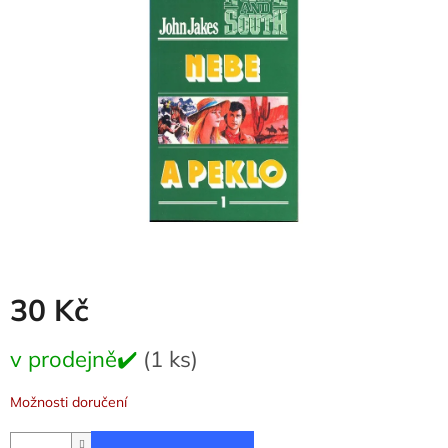
5
hvězdiček.
30 Kč
Měrná
v prodejně✔️
(1 ks)
cena:
Možnosti doručení