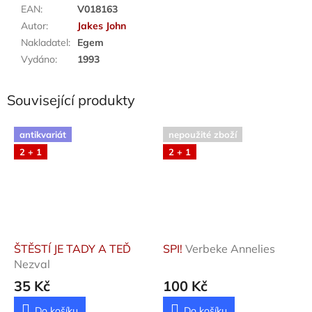
EAN
:
V018163
Autor
:
Jakes John
Nakladatel
:
Egem
Vydáno
:
1993
Související produkty
antikvariát
nepoužité zboží
2 + 1
2 + 1
ŠTĚSTÍ JE TADY A TEĎ
SPI!
Verbeke Annelies
Nezval
35 Kč
100 Kč
Do košíku
Do košíku