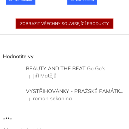
ZOBRAZIT VŠECHNY SOUVISEJÍCÍ PRODUKTY
Z
á
p
a
Hodnotíte vy
t
í
BEAUTY AND THE BEAT
Go Go's
Jiří Matějů
|
Hodnocení produktu je 5 z 5 hvězdiček.
VYSTŘIHOVÁNKY - PRAŽSKÉ PAMÁTKY
K
roman sekanina
|
Hodnocení produktu je 5 z 5 hvězdiček.
****