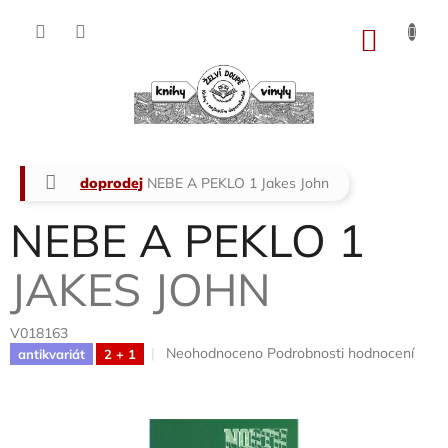
Přejít
na
NÁKU
obsah
KOŠÍK
Domů
doprodej
NEBE A PEKLO 1
Jakes John
NEBE A PEKLO 1
JAKES JOHN
V018163
Průměrné
Neohodnoceno
Podrobnosti hodnocení
antikvariát
2 + 1
hodnocení
produktu
je
0,0
z