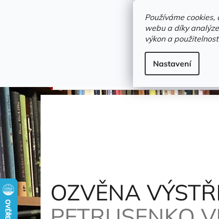
Přejít
objednavka@zelvi-doupe.cz
na
Používáme cookies, 
obsah
webu a díky analýze
Domů
výkon a použitelnost
Adresa+otevírací doba
Novinky
Trvalky a b
doprodej
Nastavení
OZVĚNA VÝSTŘELŮ Z DALLASU
Losev Sergej 
OZVĚNA VÝSTŘ
PETRUSENKO V