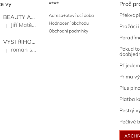
te vy
****
Proč pr
Překvapi
Adresa+otevírací doba
BEAUTY AND THE BEAT
Go Go's
Hodnocení obchodu
Jiří Matějů
|
Pražáci i
Hodnocení produktu je 5 z 5 hvězdiček.
Obchodní podmínky
Poradím
VYSTŘIHOVÁNKY - PRAŽSKÉ PAMÁTKY
Kropáček J
Pokud to 
roman sekanina
|
Hodnocení produktu je 5 z 5 hvězdiček.
doobjed
Přijedem
Prima vý
Plus pln
Platba k
Pestrý v
Pečlivé b
ARCHI