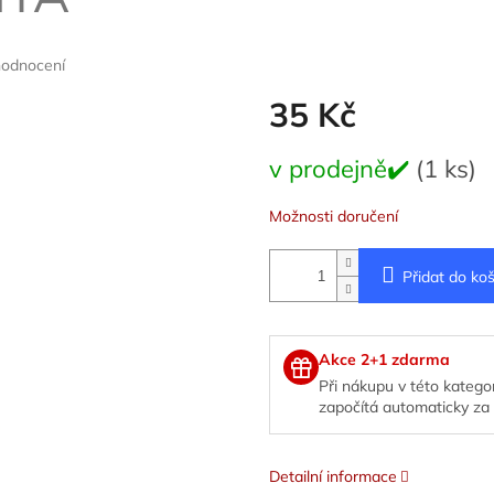
hodnocení
35 Kč
Měrná
v prodejně✔️
(1 ks)
cena:
Možnosti doručení
Přidat do koš
Akce 2+1 zdarma
Při nákupu v této kategor
započítá automaticky za 
Detailní informace