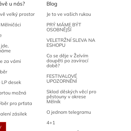
ávě u nás?
Blog
vě velký prostor
Je to ve vašich rukou
 Mělničáci
PRÝ MÁME BÝT
OSOBNĚJŠÍ
e
osef
VELETRŽNÍ SLEVA NA
ESHOPU
jde,
náme
Co se děje v Želvím
doupěti po zavírací
e za vámi
době?
běr
FESTIVALOVÉ
UPOZORNĚNÍ
o LP desek
Sklad děských věcí pro
artou možná
pěstouny v okrese
Mělník
ýběr pro prťata
O jednom telegramu
alení zásilek
4+1
V