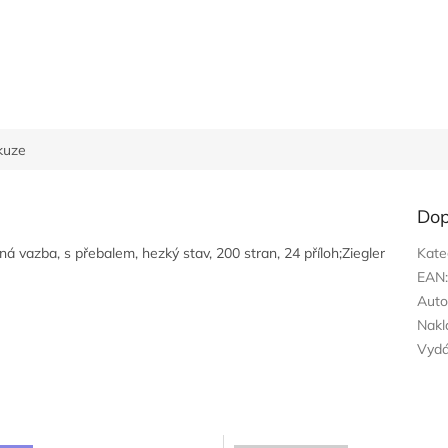
kuze
Dop
ná vazba, s přebalem, hezký stav, 200 stran, 24 příloh;Ziegler
Kate
EAN
Auto
Nakl
Vyd