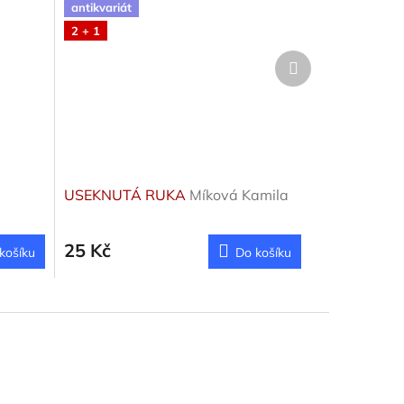
antikvariát
2 + 1
Další
produkt
USEKNUTÁ RUKA
Míková Kamila
25 Kč
košíku
Do košíku