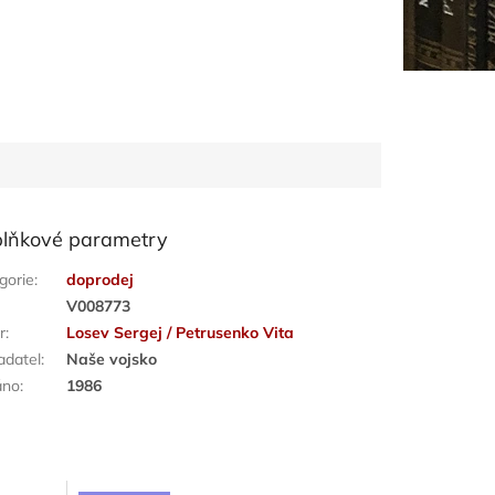
lňkové parametry
gorie
:
doprodej
:
V008773
r
:
Losev Sergej / Petrusenko Vita
adatel
:
Naše vojsko
áno
:
1986