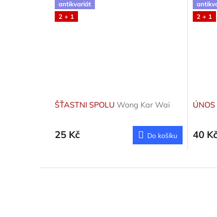
antikvariát
antikv
2 + 1
2 + 1
ŠŤASTNI SPOLU
Wong Kar Wai
ÚNOS
25 Kč
40 K
Do košíku
Z
á
p
a
t