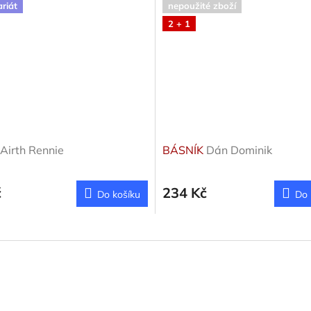
ariát
nepoužité zboží
2 + 1
Airth Rennie
BÁSNÍK
Dán Dominik
č
234 Kč
Do košíku
Do 