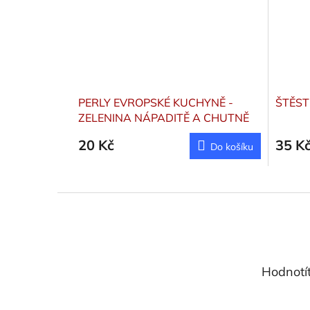
PERLY EVROPSKÉ KUCHYNĚ -
ŠTĚST
ZELENINA NÁPADITĚ A CHUTNĚ
20 Kč
35 K
Do košíku
Z
á
p
a
t
Hodnotí
í