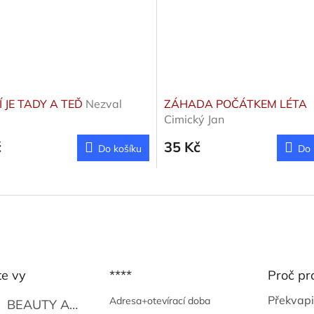
Í JE TADY A TEĎ
Nezval
ZÁHADA POČÁTKEM LÉTA
Cimický Jan
č
35 Kč
Do košíku
Do 
te vy
****
Proč pr
Překvapi
Adresa+otevírací doba
BEAUTY AND THE BEAT
Go Go's