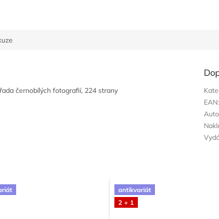
kuze
Dop
řada černobílých fotografií, 224 strany
Kate
EAN
Auto
Nakl
Vyd
ariát
antikvariát
2 + 1