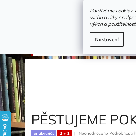
Přejít
objednavka@zelvi-doupe.cz
na
Používáme cookies, 
obsah
webu a díky analýze
Domů
výkon a použitelnost
Adresa+otevírací doba
Novinky
Trvalky a b
doprodej
Nastavení
PĚSTUJEME POKOJOVÉ KVĚTINY
Bureš Oldřic
PĚSTUJEME PO
Průměrné
Neohodnoceno
Podrobnosti 
antikvariát
2 + 1