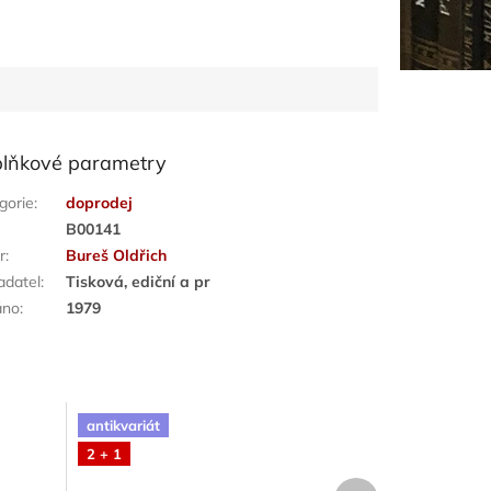
lňkové parametry
gorie
:
doprodej
:
B00141
r
:
Bureš Oldřich
adatel
:
Tisková, ediční a pr
áno
:
1979
antikvariát
2 + 1
Další