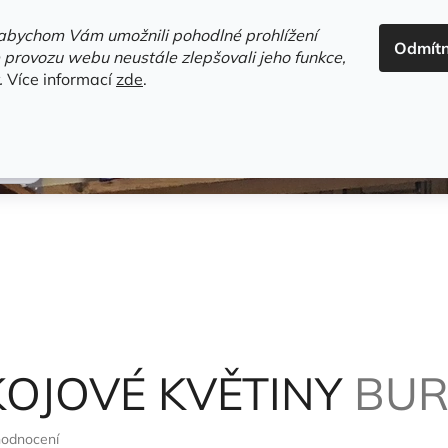
ADRESA+OTEVÍRACÍ DOBA
HODNOCENÍ OBCHODU
OBC
abychom Vám umožnili pohodlné prohlížení
Odmít
HLEDAT
 provozu webu neustále zlepšovali jeho funkce,
.
Více informací
zde
.
estsellery
Gramodesky
Detektivky
Knihy o Mělníku a 
h
KOJOVÉ KVĚTINY
BUR
hodnocení