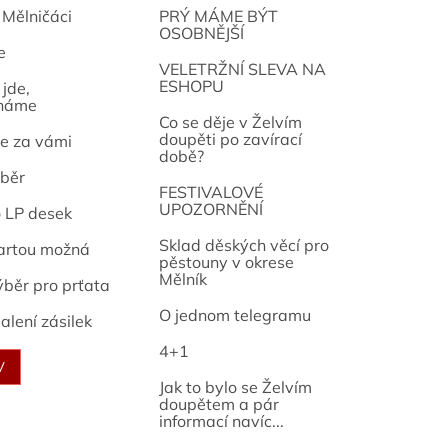
 Mělničáci
PRÝ MÁME BÝT
OSOBNĚJŠÍ
e
osef
VELETRŽNÍ SLEVA NA
ESHOPU
jde,
náme
Co se děje v Želvím
doupěti po zavírací
e za vámi
době?
běr
FESTIVALOVÉ
UPOZORNĚNÍ
o LP desek
Sklad děských věcí pro
artou možná
pěstouny v okrese
Mělník
ýběr pro prťata
O jednom telegramu
alení zásilek
4+1
V
Jak to bylo se Želvím
doupětem a pár
informací navíc...