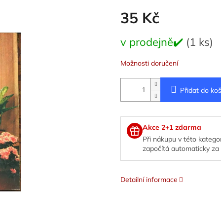
35 Kč
Měrná
v prodejně✔️
(1 ks)
cena:
Možnosti doručení
Přidat do koš
Akce 2+1 zdarma
Při nákupu v této kategor
započítá automaticky za 
Detailní informace