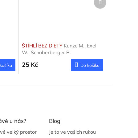
produkt
ŠTÍHLÍ BEZ DIETY
Kunze M., Exel
W., Schoberberger R.
25 Kč
košíku
Do košíku
ávě u nás?
Blog
vě velký prostor
Je to ve vašich rukou