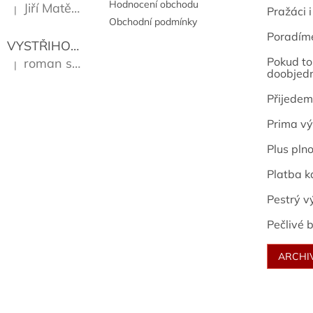
Hodnocení obchodu
Jiří Matějů
|
Pražáci i
Hodnocení produktu je 5 z 5 hvězdiček.
Obchodní podmínky
Poradím
VYSTŘIHOVÁNKY - PRAŽSKÉ PAMÁTKY
Kropáček J
Pokud to 
roman sekanina
|
Hodnocení produktu je 5 z 5 hvězdiček.
doobjed
Přijedem
Prima vý
Plus pln
Platba k
Pestrý v
Pečlivé b
ARCHI