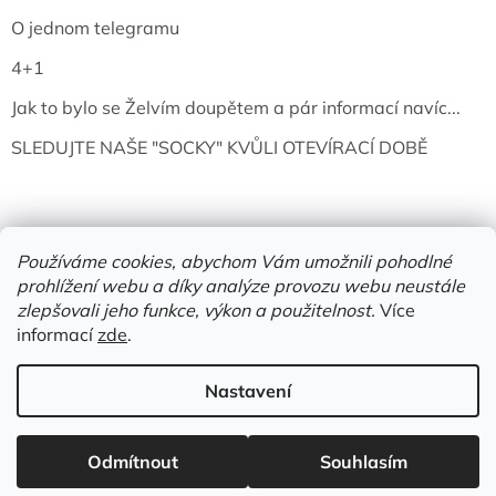
O jednom telegramu
4+1
Jak to bylo se Želvím doupětem a pár informací navíc...
SLEDUJTE NAŠE "SOCKY" KVŮLI OTEVÍRACÍ DOBĚ
Používáme cookies, abychom Vám umožnili pohodlné
prohlížení webu a díky analýze provozu webu neustále
zlepšovali jeho funkce, výkon a použitelnost.
Více
informací
zde
.
Vytvořil Shoptet
Nastavení
Copyright 2026
Želví doupě | knihy & vinyly | Mělník
. Všechna
Odmítnout
Souhlasím
práva vyhrazena.
Upravit nastavení cookies