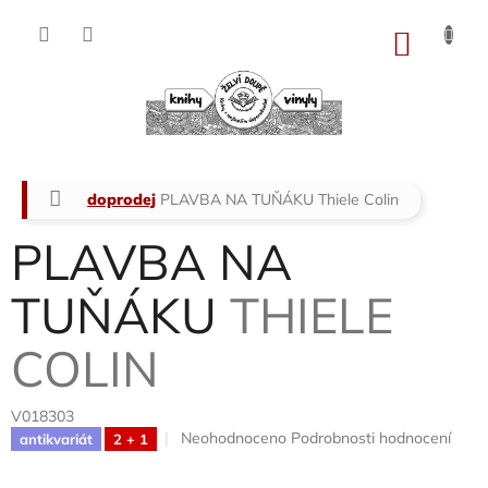
Přejít
na
NÁKU
obsah
KOŠÍK
Domů
doprodej
PLAVBA NA TUŇÁKU
Thiele Colin
PLAVBA NA
TUŇÁKU
THIELE
COLIN
V018303
Průměrné
Neohodnoceno
Podrobnosti hodnocení
antikvariát
2 + 1
hodnocení
produktu