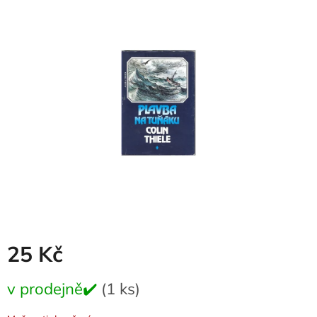
je
0,0
z
5
hvězdiček.
25 Kč
Měrná
v prodejně✔️
(1 ks)
cena: