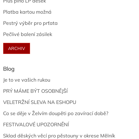
Plus plno LP desek
Platba kartou možná
Pestrý výběr pro prťata
Pečlivé balení zásilek
ARCHIV
Blog
Je to ve vašich rukou
PRÝ MÁME BÝT OSOBNĚJŠÍ
VELETRŽNÍ SLEVA NA ESHOPU
Co se děje v Želvím doupěti po zavírací době?
FESTIVALOVÉ UPOZORNĚNÍ
Sklad děských věcí pro pěstouny v okrese Mělník