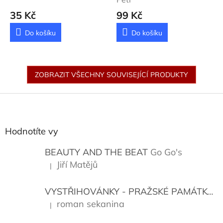
35 Kč
99 Kč
Do košíku
Do košíku
ZOBRAZIT VŠECHNY SOUVISEJÍCÍ PRODUKTY
Z
á
p
a
Hodnotíte vy
t
í
BEAUTY AND THE BEAT
Go Go's
Jiří Matějů
|
Hodnocení produktu je 5 z 5 hvězdiček.
VYSTŘIHOVÁNKY - PRAŽSKÉ PAMÁTKY
K
roman sekanina
|
Hodnocení produktu je 5 z 5 hvězdiček.