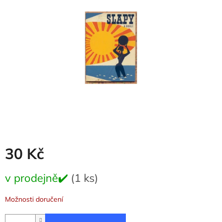
5
hvězdiček.
30 Kč
Měrná
v prodejně✔️
(1 ks)
cena:
Možnosti doručení