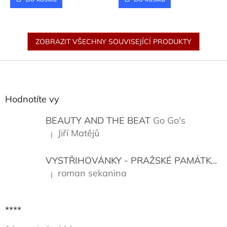
ZOBRAZIT VŠECHNY SOUVISEJÍCÍ PRODUKTY
Z
á
p
a
Hodnotíte vy
t
í
BEAUTY AND THE BEAT
Go Go's
Jiří Matějů
|
Hodnocení produktu je 5 z 5 hvězdiček.
VYSTŘIHOVÁNKY - PRAŽSKÉ PAMÁTKY
K
roman sekanina
|
Hodnocení produktu je 5 z 5 hvězdiček.
****