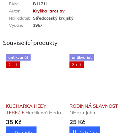
EAN
:
B11711
Autor
:
Kryška Jaroslav
Nakladatel
:
Středočeský krajský
Vydáno
:
1967
Související produkty
antikvariát
antikvariát
2 + 1
2 + 1
KUCHAŘKA HEDY
RODINNÁ SLAVNOST
TEREZIE
Herčíková Heda
OHara John
35 Kč
25 Kč
Do košíku
Do košíku