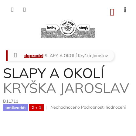
Přejít
na
NÁKU
obsah
KOŠÍK
Domů
doprodej
SLAPY A OKOLÍ
Kryška Jaroslav
SLAPY A OKOLÍ
KRYŠKA JAROSLAV
B11711
Průměrné
Neohodnoceno
Podrobnosti hodnocení
antikvariát
2 + 1
hodnocení
produktu
je
0,0
z