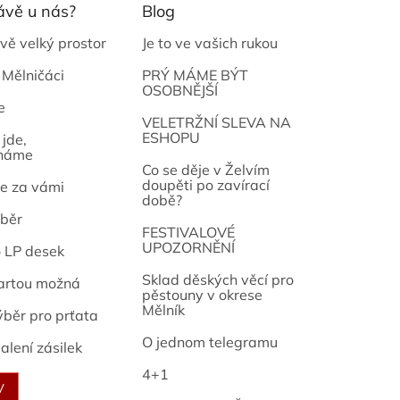
ávě u nás?
Blog
vě velký prostor
Je to ve vašich rukou
 Mělničáci
PRÝ MÁME BÝT
OSOBNĚJŠÍ
e
osef
VELETRŽNÍ SLEVA NA
ESHOPU
jde,
náme
Co se děje v Želvím
doupěti po zavírací
e za vámi
době?
běr
FESTIVALOVÉ
UPOZORNĚNÍ
o LP desek
Sklad děských věcí pro
artou možná
pěstouny v okrese
Mělník
ýběr pro prťata
O jednom telegramu
alení zásilek
4+1
V