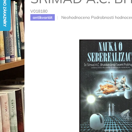
V018180
Průměrné
Neohodnoceno
Podrobnosti hodnoce
antikvariát
hodnocení
produktu
je
0,0
z
5
hvězdiček.