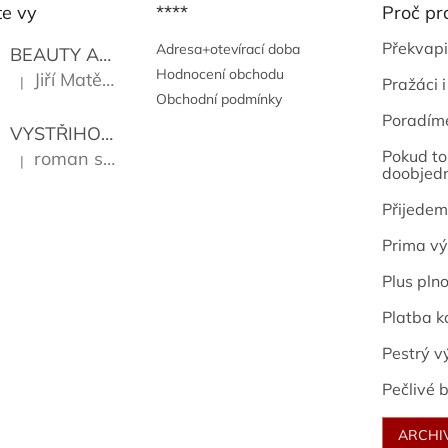
te vy
****
Proč pr
Překvapi
Adresa+otevírací doba
BEAUTY AND THE BEAT
Go Go's
Hodnocení obchodu
Jiří Matějů
|
Pražáci i
Hodnocení produktu je 5 z 5 hvězdiček.
Obchodní podmínky
Poradím
VYSTŘIHOVÁNKY - PRAŽSKÉ PAMÁTKY
Kropáček J
Pokud to 
roman sekanina
|
Hodnocení produktu je 5 z 5 hvězdiček.
doobjed
Přijedem
Prima vý
Plus pln
Platba k
Pestrý v
Pečlivé b
ARCHI