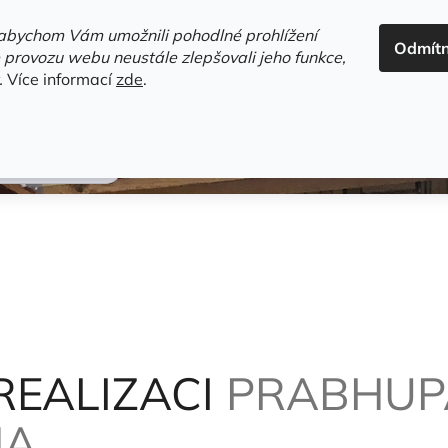
ADRESA+OTEVÍRACÍ DOBA
HODNOCENÍ OBCHODU
OBC
abychom Vám umožnili pohodlné prohlížení
Odmít
HLEDAT
 provozu webu neustále zlepšovali jeho funkce,
.
Více informací
zde
.
estsellery
Gramodesky
Detektivky
Knihy o Mělníku a 
mad A.Č. Bha
REALIZACI
PRABHUP
HA