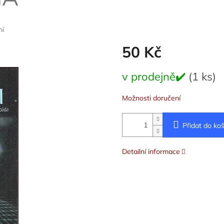
ní
50 Kč
Měrná
v prodejně✔️
(1 ks)
cena:
Možnosti doručení
Přidat do koš
Detailní informace