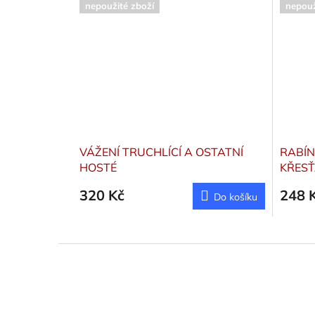
nepoužité zboží
nepouž
VÁŽENÍ TRUCHLÍCÍ A OSTATNÍ
RABÍN
HOSTÉ
KŘES
320 Kč
248 
Do košíku
Z
á
p
a
t