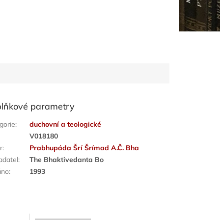
lňkové parametry
gorie
:
duchovní a teologické
:
V018180
r
:
Prabhupáda Šrí Šrímad A.Č. Bha
adatel
:
The Bhaktivedanta Bo
áno
:
1993