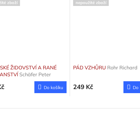
ité zboží
nepoužité zboží
SKÉ ŽIDOVSTVÍ A RANÉ
PÁD VZHŮRU
Rohr Richard
ŤANSTVÍ
Schäfer Peter
Kč
249 Kč
Do košíku
Do 