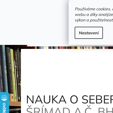
Přejít
objednavka@zelvi-doupe.cz
na
Používáme cookies, 
obsah
webu a díky analýze
Domů
výkon a použitelnost
Adresa+otevírací doba
Novinky
Trvalky a b
duchovní a teologické
Nastavení
NAUKA O SEBEREALIZACI
Prabhupáda Šrí Šrí
NAUKA O SEBE
ŠRÍMAD A.Č. B