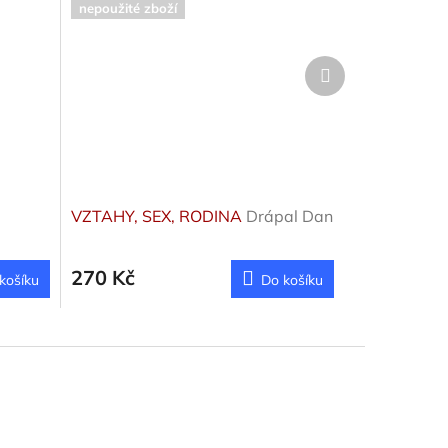
nepoužité zboží
Další
produkt
VZTAHY, SEX, RODINA
Drápal Dan
270 Kč
košíku
Do košíku