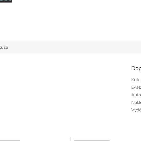
kuze
Dop
Kate
EAN
Auto
Nakl
Vyd