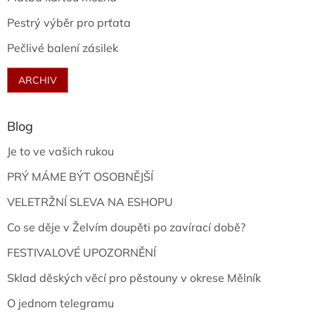
Pestrý výběr pro prťata
Pečlivé balení zásilek
ARCHIV
Blog
Je to ve vašich rukou
PRÝ MÁME BÝT OSOBNĚJŠÍ
VELETRŽNÍ SLEVA NA ESHOPU
Co se děje v Želvím doupěti po zavírací době?
FESTIVALOVÉ UPOZORNĚNÍ
Sklad děských věcí pro pěstouny v okrese Mělník
O jednom telegramu