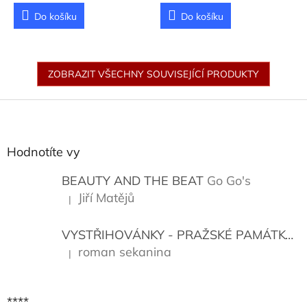
Lenka
Do košíku
Do košíku
ZOBRAZIT VŠECHNY SOUVISEJÍCÍ PRODUKTY
Z
á
p
a
Hodnotíte vy
t
í
BEAUTY AND THE BEAT
Go Go's
Jiří Matějů
|
Hodnocení produktu je 5 z 5 hvězdiček.
VYSTŘIHOVÁNKY - PRAŽSKÉ PAMÁTKY
K
roman sekanina
|
Hodnocení produktu je 5 z 5 hvězdiček.
****