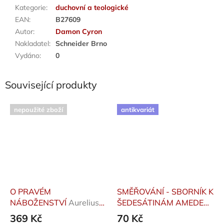
Kategorie
:
duchovní a teologické
EAN
:
B27609
Autor
:
Damon Cyron
Nakladatel
:
Schneider Brno
Vydáno
:
0
Související produkty
nepoužité zboží
antikvariát
O PRAVÉM
SMĚŘOVÁNÍ - SBORNÍK K
NÁBOŽENSTVÍ
Aurelius
ŠEDESÁTINÁM AMEDEA
Augustinus, Karfíková
MOLNÁRA
V/A
369 Kč
70 Kč