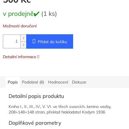
Měrná
v prodejně✔️
(1 ks)
cena:
Možnosti doručení
Přidat do košíku
Detailní informace
Popis
Podobné (6)
Hodnocení
Diskuze
Detailní popis produktu
Kniha I., II., III., IV., V. VI. ve třech svazcích, lamino vazby,
208+148+148 stran, překlad Nakladatel Kodym 1936
Doplňkové parametry