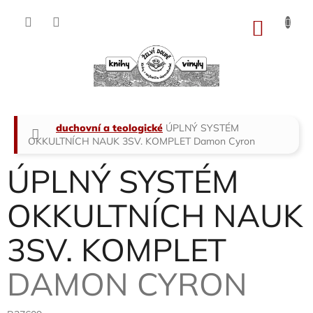
Přejít
na
NÁKU
obsah
KOŠÍK
Domů
duchovní a teologické
ÚPLNÝ SYSTÉM
OKKULTNÍCH NAUK 3SV. KOMPLET
Damon Cyron
ÚPLNÝ SYSTÉM
OKKULTNÍCH NAUK
3SV. KOMPLET
DAMON CYRON