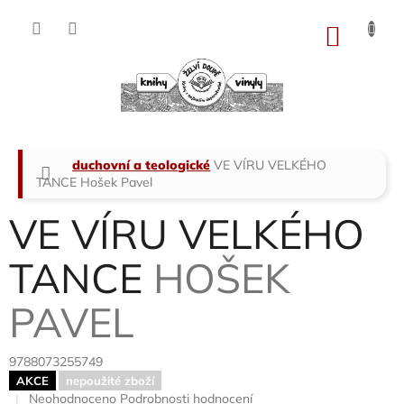
Přejít
na
NÁKU
obsah
KOŠÍK
Domů
duchovní a teologické
VE VÍRU VELKÉHO
TANCE
Hošek Pavel
VE VÍRU VELKÉHO
TANCE
HOŠEK
PAVEL
9788073255749
AKCE
nepoužité zboží
Průměrné
Neohodnoceno
Podrobnosti hodnocení