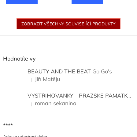
ZOBRAZIT VŠECHNY SOUVISEJÍCÍ PRODUKTY
Z
á
p
a
Hodnotíte vy
t
í
BEAUTY AND THE BEAT
Go Go's
Jiří Matějů
|
Hodnocení produktu je 5 z 5 hvězdiček.
VYSTŘIHOVÁNKY - PRAŽSKÉ PAMÁTKY
K
roman sekanina
|
Hodnocení produktu je 5 z 5 hvězdiček.
****
Adresa+otevírací doba