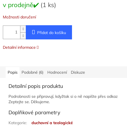
Měrná
v prodejně✔️
(1 ks)
cena:
Možnosti doručení
Přidat do košíku
Detailní informace
Popis
Podobné (6)
Hodnocení
Diskuze
Detailní popis produktu
Podrobnosti se připravují, kdyžtak si o ně napište přes odkaz
Zeptejte se. Děkujeme.
Doplňkové parametry
Kategorie
:
duchovní a teologické