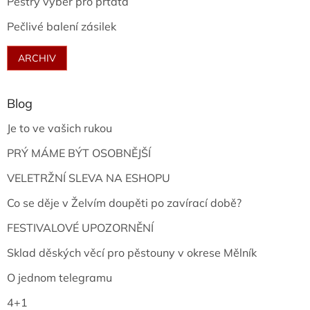
Pestrý výběr pro prťata
Pečlivé balení zásilek
ARCHIV
Blog
Je to ve vašich rukou
PRÝ MÁME BÝT OSOBNĚJŠÍ
VELETRŽNÍ SLEVA NA ESHOPU
Co se děje v Želvím doupěti po zavírací době?
FESTIVALOVÉ UPOZORNĚNÍ
Sklad děských věcí pro pěstouny v okrese Mělník
O jednom telegramu
4+1