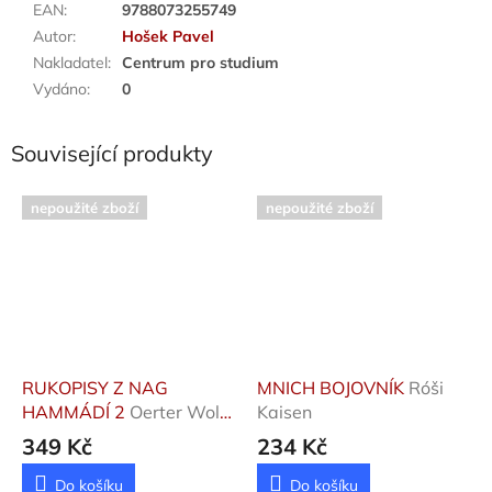
EAN
:
9788073255749
Autor
:
Hošek Pavel
Nakladatel
:
Centrum pro studium
Vydáno
:
0
Související produkty
nepoužité zboží
nepoužité zboží
RUKOPISY Z NAG
MNICH BOJOVNÍK
Róši
HAMMÁDÍ 2
Oerter Wolf
Kaisen
B., Vítková Zuzana
349 Kč
234 Kč
Do košíku
Do košíku