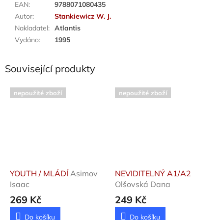
EAN
:
9788071080435
Autor
:
Stankiewicz W. J.
Nakladatel
:
Atlantis
Vydáno
:
1995
Související produkty
nepoužité zboží
nepoužité zboží
YOUTH / MLÁDÍ
Asimov
NEVIDITELNÝ A1/A2
Isaac
Olšovská Dana
269 Kč
249 Kč
Do košíku
Do košíku