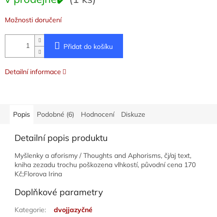
cena:
Možnosti doručení
Přidat do košíku
Detailní informace
Popis
Podobné (6)
Hodnocení
Diskuze
Detailní popis produktu
Myšlenky a aforismy / Thoughts and Aphorisms, čj/aj text,
kniha zezadu trochu poškozena vlhkostí, původní cena 170
Kč;Florova Irina
Doplňkové parametry
Kategorie
:
dvojjazyčné