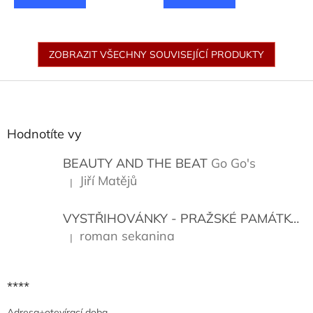
ZOBRAZIT VŠECHNY SOUVISEJÍCÍ PRODUKTY
Z
á
p
a
Hodnotíte vy
t
í
BEAUTY AND THE BEAT
Go Go's
Jiří Matějů
|
Hodnocení produktu je 5 z 5 hvězdiček.
VYSTŘIHOVÁNKY - PRAŽSKÉ PAMÁTKY
K
roman sekanina
|
Hodnocení produktu je 5 z 5 hvězdiček.
****
Adresa+otevírací doba