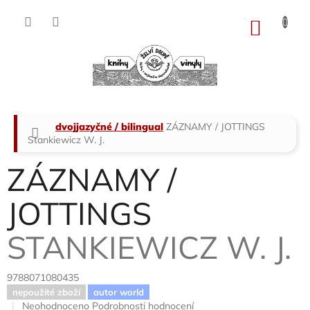
Přejít
na
NÁKU
obsah
KOŠÍK
Domů
dvojjazyčné / bilingual
ZÁZNAMY / JOTTINGS
Stankiewicz W. J.
ZÁZNAMY /
JOTTINGS
STANKIEWICZ W. J.
9788071080435
nepoužité zboží
autor world
Průměrné
Neohodnoceno
Podrobnosti hodnocení