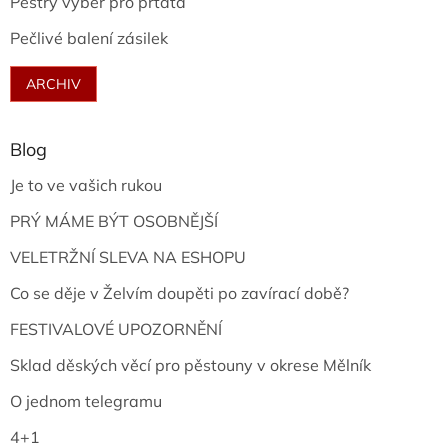
Pestrý výběr pro prťata
Pečlivé balení zásilek
ARCHIV
Blog
Je to ve vašich rukou
PRÝ MÁME BÝT OSOBNĚJŠÍ
VELETRŽNÍ SLEVA NA ESHOPU
Co se děje v Želvím doupěti po zavírací době?
FESTIVALOVÉ UPOZORNĚNÍ
Sklad děských věcí pro pěstouny v okrese Mělník
O jednom telegramu
4+1