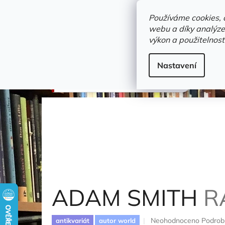
Přejít
objednavka@zelvi-doupe.cz
na
Používáme cookies, 
obsah
webu a díky analýze
Domů
výkon a použitelnost
Adresa+otevírací doba
Novinky
Trvalky a b
filosofie a společenské vědy
Nastavení
ADAM SMITH
Raphael D. D.
ADAM SMITH
R
Průměrné
Neohodnoceno
Podrob
antikvariát
autor world