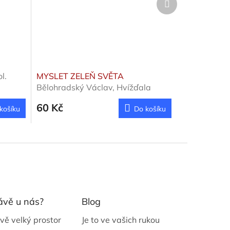
produkt
l.
MYSLET ZELEŇ SVĚTA
Bělohradský Václav, Hvížďala
Karel
60 Kč
košíku
Do košíku
ávě u nás?
Blog
vě velký prostor
Je to ve vašich rukou