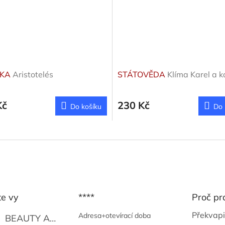
IKA
Aristotelés
STÁTOVĚDA
Klíma Karel a ko
Kč
230 Kč
Do košíku
Do 
te vy
****
Proč pr
Překvapi
Adresa+otevírací doba
BEAUTY AND THE BEAT
Go Go's