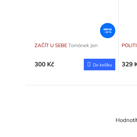
399 Kč
–24 %
ZAČÍT U SEBE
Tománek Jan
POLIT
300 Kč
329 
Do košíku
Z
á
p
a
t
Hodnotí
í