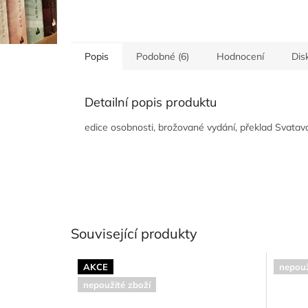
Popis
Podobné (6)
Hodnocení
Dis
Detailní popis produktu
edice osobnosti, brožované vydání, překlad Svatav
Související produkty
AKCE
nepouž
nepoužité zboží