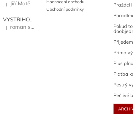
Hodnocení obchodu
Jiří Matějů
|
Pražáci i
Hodnocení produktu je 5 z 5 hvězdiček.
Obchodní podmínky
Poradím
VYSTŘIHOVÁNKY - PRAŽSKÉ PAMÁTKY
Kropáček J
Pokud to 
roman sekanina
|
Hodnocení produktu je 5 z 5 hvězdiček.
doobjed
Přijedem
Prima vý
Plus pln
Platba k
Pestrý v
Pečlivé b
ARCHI