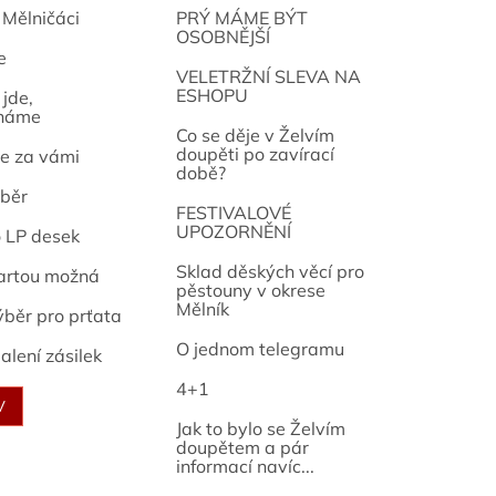
 Mělničáci
PRÝ MÁME BÝT
OSOBNĚJŠÍ
e
osef
VELETRŽNÍ SLEVA NA
ESHOPU
jde,
náme
Co se děje v Želvím
doupěti po zavírací
e za vámi
době?
běr
FESTIVALOVÉ
UPOZORNĚNÍ
o LP desek
Sklad děských věcí pro
artou možná
pěstouny v okrese
Mělník
ýběr pro prťata
O jednom telegramu
alení zásilek
4+1
V
Jak to bylo se Želvím
doupětem a pár
informací navíc...