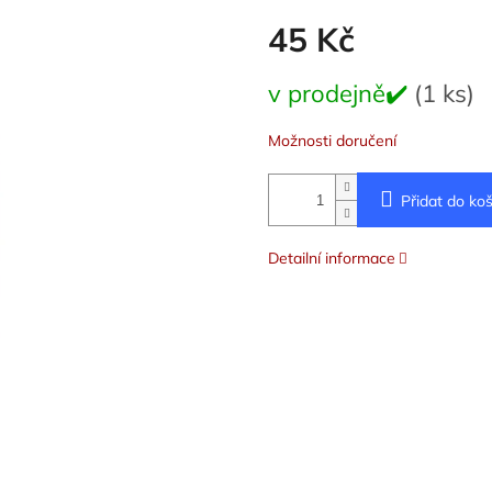
45 Kč
Měrná
v prodejně✔️
(1 ks)
cena:
Možnosti doručení
Přidat do koš
Detailní informace