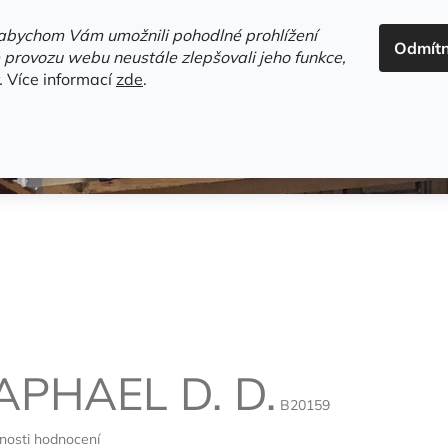
ADRESA+OTEVÍRACÍ DOBA
HODNOCENÍ OBCHODU
OBC
abychom Vám umožnili pohodlné prohlížení
Odmít
HLEDAT
 provozu webu neustále zlepšovali jeho funkce,
.
Více informací
zde
.
estsellery
Gramodesky
Detektivky
Knihy o Mělníku a 
APHAEL D. D.
B20159
nosti hodnocení