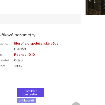
lňkové parametry
gorie
:
filosofie a společenské vědy
:
B20159
r
:
Raphael D. D.
adatel
:
Odeon
áno
:
1995
Trvalka /
bestseller
antikvariát
Další