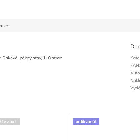
kuze
Dop
a Raková, pěkný stav, 118 stran
Kate
EAN
Auto
Nakl
Vyd
ité zboží
antikvariát