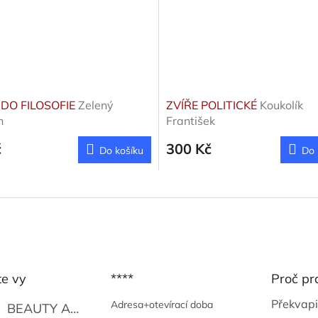
DO FILOSOFIE
Zelený
ZVÍŘE POLITICKÉ
Koukolík
h
František
č
300 Kč
Do košíku
Do 
te vy
****
Proč pr
Překvapi
Adresa+otevírací doba
BEAUTY AND THE BEAT
Go Go's