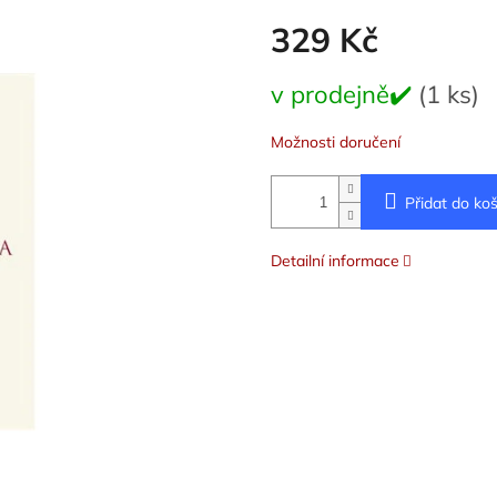
329 Kč
Měrná
v prodejně✔️
(1 ks)
cena:
Možnosti doručení
Přidat do koš
Detailní informace