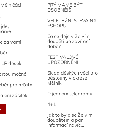
 Mělničáci
PRÝ MÁME BÝT
OSOBNĚJŠÍ
e
osef
VELETRŽNÍ SLEVA NA
ESHOPU
jde,
náme
Co se děje v Želvím
doupěti po zavírací
e za vámi
době?
běr
FESTIVALOVÉ
UPOZORNĚNÍ
o LP desek
Sklad děských věcí pro
artou možná
pěstouny v okrese
Mělník
ýběr pro prťata
O jednom telegramu
alení zásilek
4+1
V
Jak to bylo se Želvím
doupětem a pár
informací navíc...