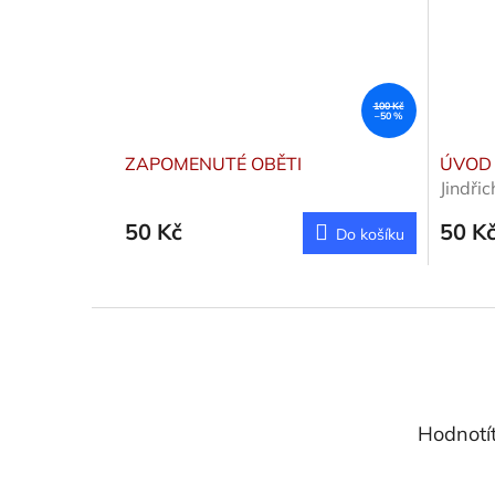
100 Kč
–50 %
ZAPOMENUTÉ OBĚTI
ÚVOD 
Jindřic
50 Kč
50 K
Do košíku
Z
á
p
a
t
Hodnotí
í