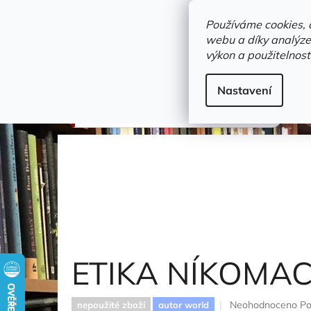
Přejít
objednavka@zelvi-doupe.cz
na
Používáme cookies, 
obsah
webu a díky analýze
Domů
výkon a použitelnost
Adresa+otevírací doba
Novinky
Trvalky a b
filosofie a společenské vědy
Nastavení
ETIKA NÍKOMACHOVA
Aristotelés
ETIKA NÍKOM
Průměrné
Neohodnoceno
Po
nepoužité zboží
autor world