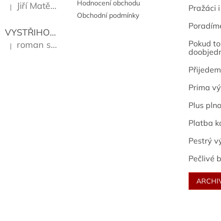
Hodnocení obchodu
Jiří Matějů
|
Pražáci i
Hodnocení produktu je 5 z 5 hvězdiček.
Obchodní podmínky
Poradím
VYSTŘIHOVÁNKY - PRAŽSKÉ PAMÁTKY
Kropáček J
Pokud to 
roman sekanina
|
Hodnocení produktu je 5 z 5 hvězdiček.
doobjed
Přijedem
Prima vý
Plus pln
Platba k
Pestrý v
Pečlivé b
ARCHI