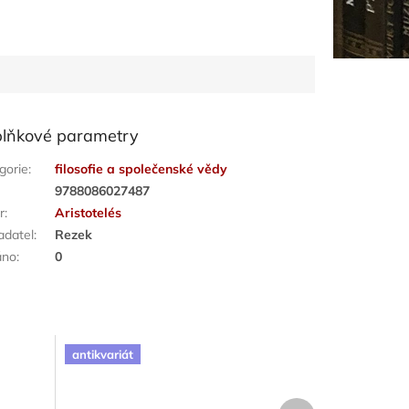
lňkové parametry
gorie
:
filosofie a společenské vědy
:
9788086027487
r
:
Aristotelés
adatel
:
Rezek
áno
:
0
antikvariát
Další