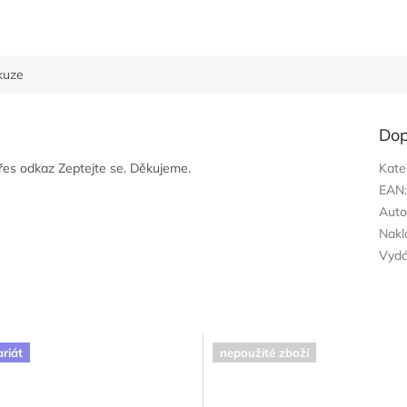
kuze
Dop
přes odkaz Zeptejte se. Děkujeme.
Kate
EAN
Auto
Nakl
Vyd
ariát
nepoužité zboží