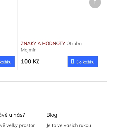
produkt
ZNAKY A HODNOTY
Otruba
Mojmír
100 Kč
košíku
Do košíku
ávě u nás?
Blog
vě velký prostor
Je to ve vašich rukou