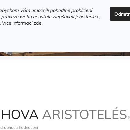
ADRESA+OTEVÍRACÍ DOBA
HODNOCENÍ OBCHODU
OBC
abychom Vám umožnili pohodlné prohlížení
Odmít
HLEDAT
 provozu webu neustále zlepšovali jeho funkce,
.
Více informací
zde
.
estsellery
Gramodesky
Detektivky
Knihy o Mělníku a 
ACHOVA
ARISTOTELÉS
drobnosti hodnocení