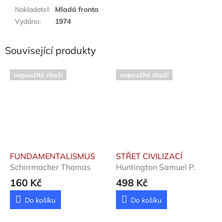
Nakladatel
:
Mladá fronta
Vydáno
:
1974
Související produkty
nepoužité zboží
nepoužité zboží
FUNDAMENTALISMUS
STŘET CIVILIZACÍ
Schirrmacher Thomas
Huntington Samuel P.
160 Kč
498 Kč
Do košíku
Do košíku