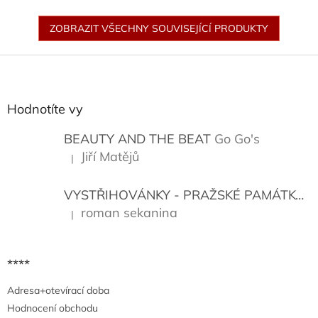
ZOBRAZIT VŠECHNY SOUVISEJÍCÍ PRODUKTY
Z
á
p
a
Hodnotíte vy
t
í
BEAUTY AND THE BEAT
Go Go's
Jiří Matějů
|
Hodnocení produktu je 5 z 5 hvězdiček.
VYSTŘIHOVÁNKY - PRAŽSKÉ PAMÁTKY
K
roman sekanina
|
Hodnocení produktu je 5 z 5 hvězdiček.
****
Adresa+otevírací doba
Hodnocení obchodu