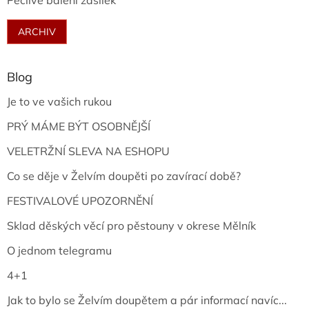
Pečlivé balení zásilek
ARCHIV
Blog
Je to ve vašich rukou
PRÝ MÁME BÝT OSOBNĚJŠÍ
VELETRŽNÍ SLEVA NA ESHOPU
Co se děje v Želvím doupěti po zavírací době?
FESTIVALOVÉ UPOZORNĚNÍ
Sklad děských věcí pro pěstouny v okrese Mělník
O jednom telegramu
4+1
Jak to bylo se Želvím doupětem a pár informací navíc...