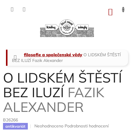
Přejít
na
NÁKU
obsah
KOŠÍK
Domů
filosofie a společenské vědy
O LIDSKÉM ŠTĚSTÍ
BEZ ILUZÍ
Fazik Alexander
O LIDSKÉM ŠTĚSTÍ
BEZ ILUZÍ
FAZIK
ALEXANDER
B26266
Průměrné
Neohodnoceno
Podrobnosti hodnocení
antikvariát
hodnocení