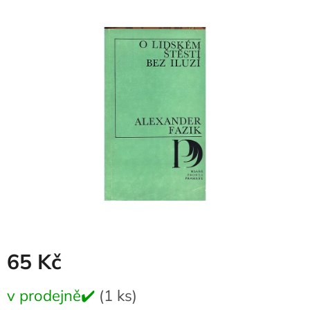
produktu
je
0,0
z
5
hvězdiček.
65 Kč
Měrná
v prodejně✔️
(1 ks)
cena: