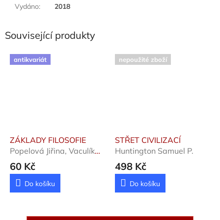
Vydáno
:
2018
Související produkty
antikvariát
nepoužité zboží
ZÁKLADY FILOSOFIE
STŘET CIVILIZACÍ
Popelová Jiřina, Vaculík
Huntington Samuel P.
Vítězslav, Adam
60 Kč
498 Kč
Do košíku
Do košíku