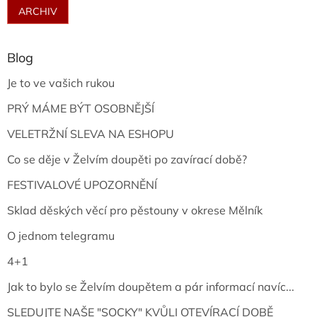
ARCHIV
Blog
Je to ve vašich rukou
PRÝ MÁME BÝT OSOBNĚJŠÍ
VELETRŽNÍ SLEVA NA ESHOPU
Co se děje v Želvím doupěti po zavírací době?
FESTIVALOVÉ UPOZORNĚNÍ
Sklad děských věcí pro pěstouny v okrese Mělník
O jednom telegramu
4+1
Jak to bylo se Želvím doupětem a pár informací navíc...
SLEDUJTE NAŠE "SOCKY" KVŮLI OTEVÍRACÍ DOBĚ