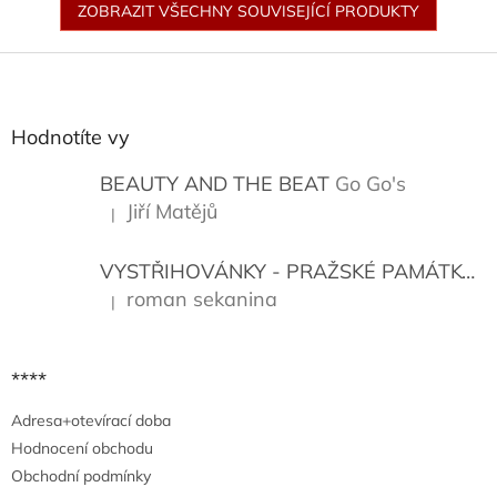
ZOBRAZIT VŠECHNY SOUVISEJÍCÍ PRODUKTY
Z
á
p
a
Hodnotíte vy
t
í
BEAUTY AND THE BEAT
Go Go's
Jiří Matějů
|
Hodnocení produktu je 5 z 5 hvězdiček.
VYSTŘIHOVÁNKY - PRAŽSKÉ PAMÁTKY
K
roman sekanina
|
Hodnocení produktu je 5 z 5 hvězdiček.
****
Adresa+otevírací doba
Hodnocení obchodu
Obchodní podmínky