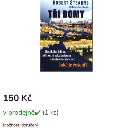
z
5
hvězdiček.
150 Kč
Měrná
v prodejně✔️
(1 ks)
cena:
Možnosti doručení