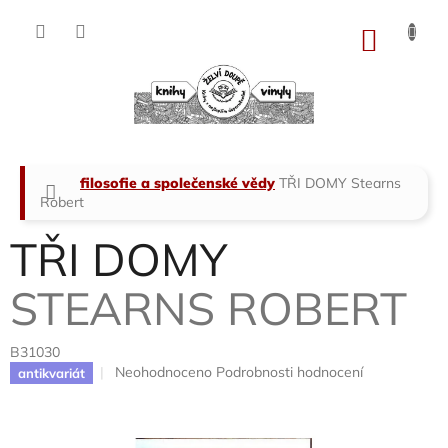
Přejít
na
NÁKU
obsah
KOŠÍK
Domů
filosofie a společenské vědy
TŘI DOMY
Stearns
Robert
TŘI DOMY
STEARNS ROBERT
B31030
Průměrné
Neohodnoceno
Podrobnosti hodnocení
antikvariát
hodnocení
produktu
je
0,0