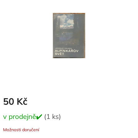
0,0
z
5
hvězdiček.
50 Kč
Měrná
v prodejně✔️
(1 ks)
cena:
Možnosti doručení