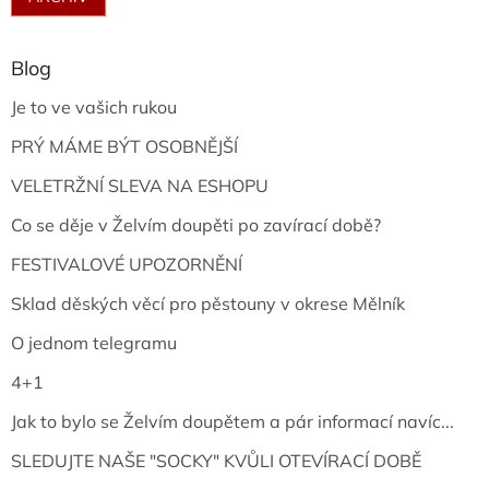
Blog
Je to ve vašich rukou
PRÝ MÁME BÝT OSOBNĚJŠÍ
VELETRŽNÍ SLEVA NA ESHOPU
Co se děje v Želvím doupěti po zavírací době?
FESTIVALOVÉ UPOZORNĚNÍ
Sklad děských věcí pro pěstouny v okrese Mělník
O jednom telegramu
4+1
Jak to bylo se Želvím doupětem a pár informací navíc...
SLEDUJTE NAŠE "SOCKY" KVŮLI OTEVÍRACÍ DOBĚ