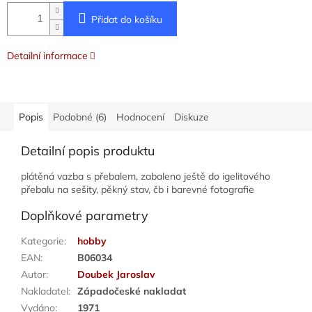
Přidat do košíku
Detailní informace
Popis
Podobné (6)
Hodnocení
Diskuze
Detailní popis produktu
plátěná vazba s přebalem, zabaleno ještě do igelitového
přebalu na sešity, pěkný stav, čb i barevné fotografie
Doplňkové parametry
Kategorie
:
hobby
EAN
:
B06034
Autor
:
Doubek Jaroslav
Nakladatel
:
Západočeské nakladat
Vydáno
:
1971