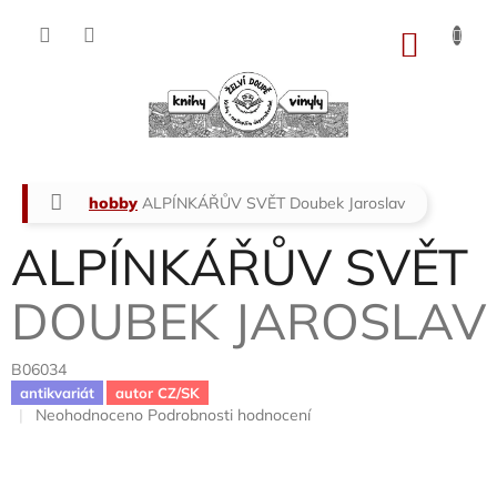
Přejít
na
NÁKU
obsah
KOŠÍK
Domů
hobby
ALPÍNKÁŘŮV SVĚT
Doubek Jaroslav
ALPÍNKÁŘŮV SVĚT
DOUBEK JAROSLAV
B06034
antikvariát
autor CZ/SK
Průměrné
Neohodnoceno
Podrobnosti hodnocení
hodnocení
produktu
je