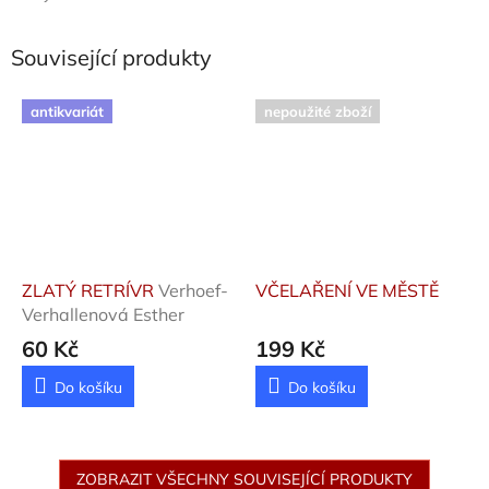
Související produkty
antikvariát
nepoužité zboží
ZLATÝ RETRÍVR
Verhoef-
VČELAŘENÍ VE MĚSTĚ
Verhallenová Esther
60 Kč
199 Kč
Do košíku
Do košíku
ZOBRAZIT VŠECHNY SOUVISEJÍCÍ PRODUKTY