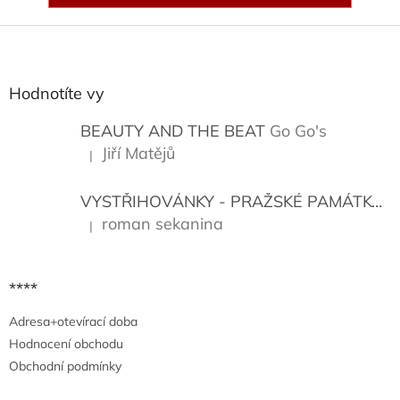
Z
á
p
a
Hodnotíte vy
t
í
BEAUTY AND THE BEAT
Go Go's
Jiří Matějů
|
Hodnocení produktu je 5 z 5 hvězdiček.
VYSTŘIHOVÁNKY - PRAŽSKÉ PAMÁTKY
K
roman sekanina
|
Hodnocení produktu je 5 z 5 hvězdiček.
****
Adresa+otevírací doba
Hodnocení obchodu
Obchodní podmínky