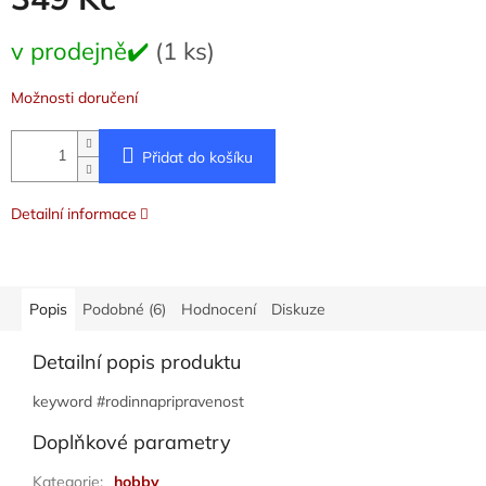
Měrná
v prodejně✔️
(1 ks)
cena:
Možnosti doručení
Přidat do košíku
Detailní informace
Popis
Podobné (6)
Hodnocení
Diskuze
Detailní popis produktu
keyword #rodinnapripravenost
Doplňkové parametry
Kategorie
:
hobby