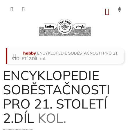
Přejít
na
NÁKU
obsah
KOŠÍK
Domů
hobby
ENCYKLOPEDIE SOBĚSTAČNOSTI PRO 21.
STOLETÍ 2.DÍL
kol.
ENCYKLOPEDIE
SOBĚSTAČNOSTI
PRO 21. STOLETÍ
2.DÍL
KOL.