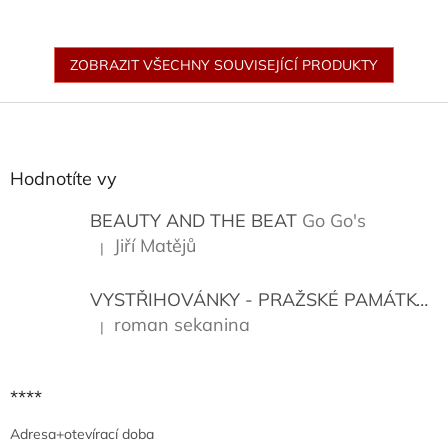
ZOBRAZIT VŠECHNY SOUVISEJÍCÍ PRODUKTY
Z
á
p
a
Hodnotíte vy
t
í
BEAUTY AND THE BEAT
Go Go's
Jiří Matějů
|
Hodnocení produktu je 5 z 5 hvězdiček.
VYSTŘIHOVÁNKY - PRAŽSKÉ PAMÁTKY
K
roman sekanina
|
Hodnocení produktu je 5 z 5 hvězdiček.
****
Adresa+otevírací doba