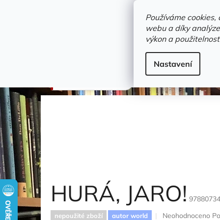
Přejít
objednavka@zelvi-doupe.cz
na
Používáme cookies, 
obsah
webu a díky analýze
Domů
výkon a použitelnost
Adresa+otevírací doba
Novinky
Trvalky a b
hobby
Nastavení
HURÁ, JARO!
HURÁ, JARO!
9788073
Průměrné
Neohodnoceno
Po
nepoužité zboží
autor world