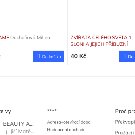
VAME
Duchoňová Milina
ZVÍŘATA CELÉHO SVĚTA 1 -
SLONI A JEJICH PŘÍBUZNÍ
Veselovský Zdeněk
č
40 Kč
Do košíku
Do 
te vy
****
Proč pr
Překvapi
Adresa+otevírací doba
BEAUTY AND THE BEAT
Go Go's
Hodnocení obchodu
Jiří Matějů
|
Pražáci i
Hodnocení produktu je 5 z 5 hvězdiček.