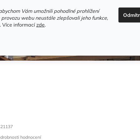
ADRESA+OTEVÍRACÍ DOBA
HODNOCENÍ OBCHODU
OBC
abychom Vám umožnili pohodlné prohlížení
Odmít
HLEDAT
 provozu webu neustále zlepšovali jeho funkce,
.
Více informací
zde
.
estsellery
Gramodesky
Detektivky
Knihy o Mělníku a 
421137
drobnosti hodnocení