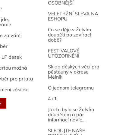
OSOBNĚJŠÍ
e
osef
VELETRŽNÍ SLEVA NA
ESHOPU
jde,
náme
Co se děje v Želvím
doupěti po zavírací
e za vámi
době?
běr
FESTIVALOVÉ
UPOZORNĚNÍ
o LP desek
Sklad děských věcí pro
artou možná
pěstouny v okrese
Mělník
ýběr pro prťata
O jednom telegramu
alení zásilek
4+1
V
Jak to bylo se Želvím
doupětem a pár
informací navíc...
SLEDUJTE NAŠE