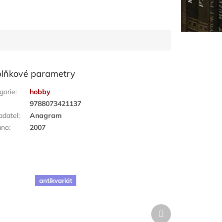
lňkové parametry
gorie
:
hobby
:
9788073421137
adatel
:
Anagram
áno
:
2007
antikvariát
Další
produkt