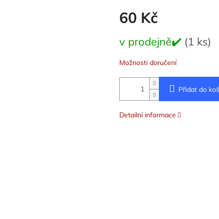
60 Kč
Měrná
v prodejně✔️
(1 ks)
cena:
Možnosti doručení
Přidat do koš
Detailní informace