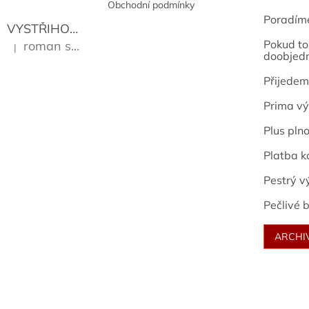
Obchodní podmínky
Poradím
VYSTŘIHOVÁNKY - PRAŽSKÉ PAMÁTKY
Kropáček J
Pokud to 
roman sekanina
|
Hodnocení produktu je 5 z 5 hvězdiček.
doobjed
Přijedem
Prima vý
Plus pln
Platba k
Pestrý v
Pečlivé b
ARCHI