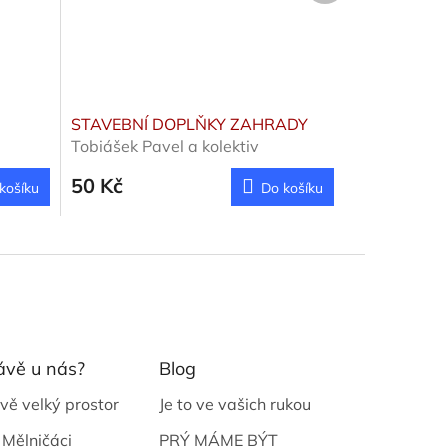
STAVEBNÍ DOPLŇKY ZAHRADY
Tobiášek Pavel a kolektiv
50 Kč
košíku
Do košíku
ávě u nás?
Blog
vě velký prostor
Je to ve vašich rukou
 Mělničáci
PRÝ MÁME BÝT