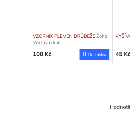
VZORNÍK PLEMEN DRŮBEŽE
Žoha
VYŠÍ
Václav a kol.
100 Kč
45 K
Do košíku
Z
á
p
a
t
Hodnotí
í