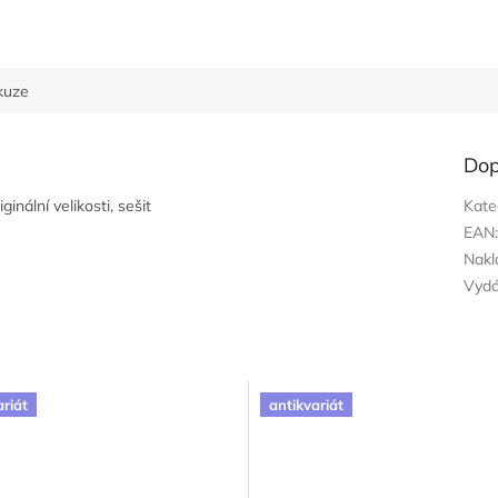
kuze
Dop
inální velikosti, sešit
Kate
EAN
Nakl
Vyd
ariát
antikvariát