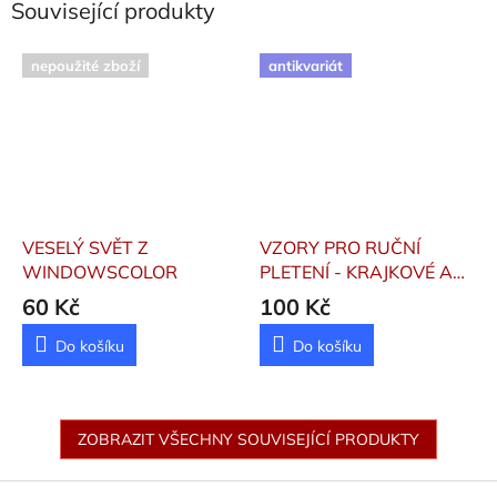
Související produkty
nepoužité zboží
antikvariát
VESELÝ SVĚT Z
VZORY PRO RUČNÍ
WINDOWSCOLOR
PLETENÍ - KRAJKOVÉ A
IRSKÉ VZORY A VZORY
60 Kč
100 Kč
PLETENÉ RŮZNÝMI
TECHNIKAMI
Pudilová
Do košíku
Do košíku
Zdenka
ZOBRAZIT VŠECHNY SOUVISEJÍCÍ PRODUKTY
Z