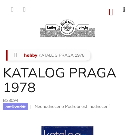
Přejít
na
NÁKU
obsah
KOŠÍK
Domů
hobby
KATALOG PRAGA 1978
KATALOG PRAGA
1978
B23094
Průměrné
Neohodnoceno
Podrobnosti hodnocení
antikvariát
hodnocení
produktu
je
0,0
z