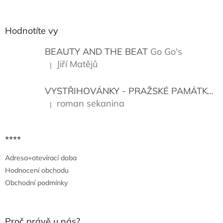
á
p
a
Hodnotíte vy
t
í
BEAUTY AND THE BEAT
Go Go's
Jiří Matějů
|
Hodnocení produktu je 5 z 5 hvězdiček.
VYSTŘIHOVÁNKY - PRAŽSKÉ PAMÁTKY
K
roman sekanina
|
Hodnocení produktu je 5 z 5 hvězdiček.
****
Adresa+otevírací doba
Hodnocení obchodu
Obchodní podmínky
Proč právě u nás?