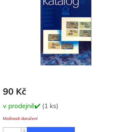
5
hvězdiček.
90 Kč
Měrná
v prodejně✔️
(1 ks)
cena:
Možnosti doručení