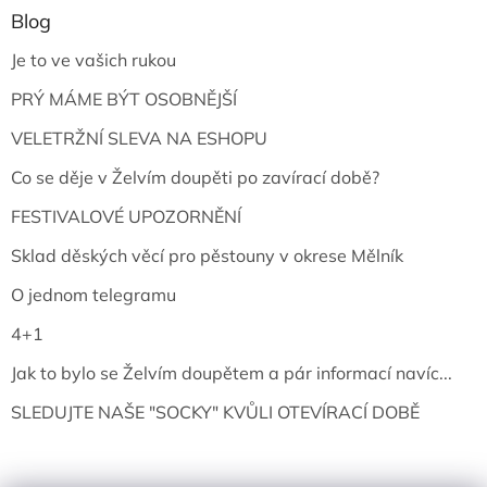
Blog
Je to ve vašich rukou
PRÝ MÁME BÝT OSOBNĚJŠÍ
VELETRŽNÍ SLEVA NA ESHOPU
Co se děje v Želvím doupěti po zavírací době?
FESTIVALOVÉ UPOZORNĚNÍ
Sklad děských věcí pro pěstouny v okrese Mělník
O jednom telegramu
4+1
Jak to bylo se Želvím doupětem a pár informací navíc...
SLEDUJTE NAŠE "SOCKY" KVŮLI OTEVÍRACÍ DOBĚ