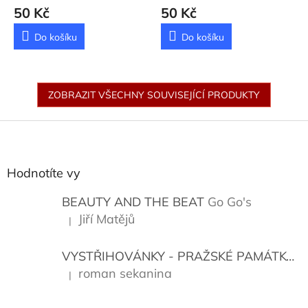
50 Kč
50 Kč
Do košíku
Do košíku
ZOBRAZIT VŠECHNY SOUVISEJÍCÍ PRODUKTY
Z
á
p
a
Hodnotíte vy
t
í
BEAUTY AND THE BEAT
Go Go's
Jiří Matějů
|
Hodnocení produktu je 5 z 5 hvězdiček.
VYSTŘIHOVÁNKY - PRAŽSKÉ PAMÁTKY
K
roman sekanina
|
Hodnocení produktu je 5 z 5 hvězdiček.