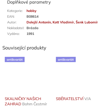
Doplňkové parametry
Kategorie
:
hobby
EAN
:
B08614
Autor
:
Dolejší Antonín, Kott Vladimír, Šenk Lubomír
Nakladatel
:
Brázda
Vydáno
:
1991
Související produkty
antikvariát
antikvariát
SKALNIČKY NAŠICH
SBĚRATELSTVÍ
V/A
ZAHRAD
Bohm Čestmír