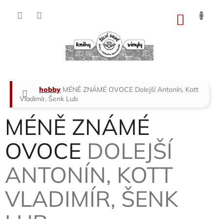
Přejít
na
NÁKU
obsah
KOŠÍK
Domů
hobby
MÉNĚ ZNÁMÉ OVOCE
Dolejší Antonín, Kott
Vladimír, Šenk Lub
MÉNĚ ZNÁMÉ
OVOCE
DOLEJŠÍ
ANTONÍN, KOTT
VLADIMÍR, ŠENK