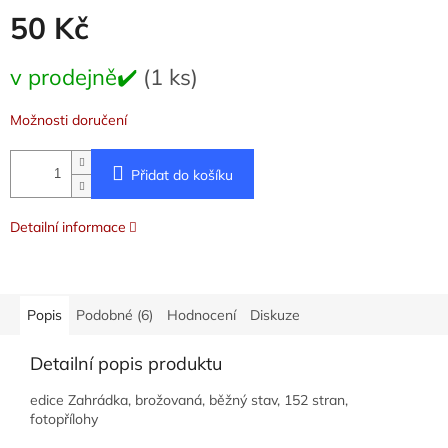
50 Kč
Měrná
v prodejně✔️
(1 ks)
cena:
Možnosti doručení
Přidat do košíku
Detailní informace
Popis
Podobné (6)
Hodnocení
Diskuze
Detailní popis produktu
edice Zahrádka, brožovaná, běžný stav, 152 stran,
fotopřílohy