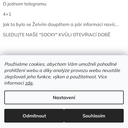
O jednom telegramu
4+1
Jak to bylo se Želvím doupětem a pár informací navíc...
SLEDUJTE NAŠE "SOCKY" KVŮLI OTEVÍRACÍ DOBĚ
Používáme cookies, abychom Vám umožnili pohodlné
prohlížení webu a díky analýze provozu webu neustále
zlepšovali jeho funkce, výkon a použitelnost.
Více
informací
zde
.
Vytvořil Shoptet
Nastavení
Copyright 2026
Želví doupě | knihy & vinyly | Mělník
. Všechna
Odmítnout
Souhlasím
práva vyhrazena.
Upravit nastavení cookies