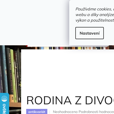
Přejít
objednavka@zelvi-doupe.cz
na
Používáme cookies, 
obsah
webu a díky analýze
Domů
výkon a použitelnost
Adresa+otevírací doba
Novinky
Trvalky a b
hobby
Nastavení
RODINA Z DIVOČINY
Krugerová Kobie
RODINA Z DIV
Průměrné
Neohodnoceno
Podrobnosti hodnoce
antikvariát