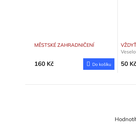
MĚSTSKÉ ZAHRADNIČENÍ
VŽDYŤ
Veselo
160 Kč
50 K
Do košíku
Z
á
p
a
t
Hodnotí
í