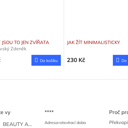
 JSOU TO JEN ZVÍŘATA
JAK ŽÍT MINIMALISTICKY
vský Zdeněk
č
230 Kč
Do košíku
Do 
te vy
****
Proč pr
Překvapi
Adresa+otevírací doba
BEAUTY AND THE BEAT
Go Go's