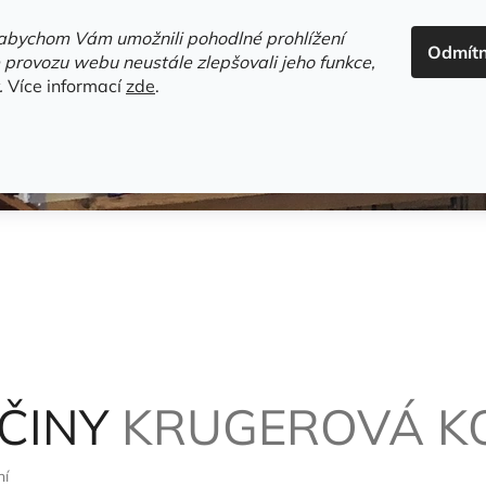
ADRESA+OTEVÍRACÍ DOBA
HODNOCENÍ OBCHODU
OBC
abychom Vám umožnili pohodlné prohlížení
Odmít
HLEDAT
 provozu webu neustále zlepšovali jeho funkce,
.
Více informací
zde
.
estsellery
Gramodesky
Detektivky
Knihy o Mělníku a 
OČINY
KRUGEROVÁ K
ní