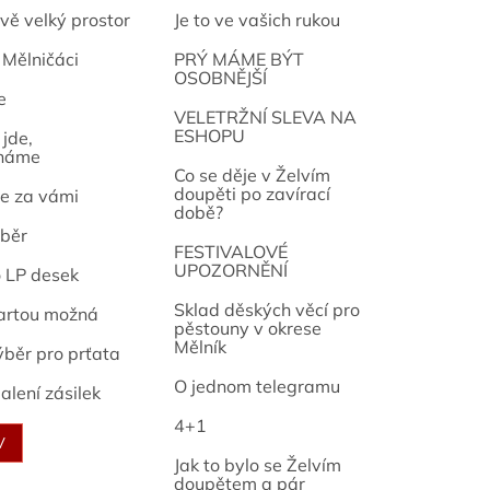
vě velký prostor
Je to ve vašich rukou
 Mělničáci
PRÝ MÁME BÝT
OSOBNĚJŠÍ
e
osef
VELETRŽNÍ SLEVA NA
ESHOPU
jde,
náme
Co se děje v Želvím
doupěti po zavírací
e za vámi
době?
běr
FESTIVALOVÉ
UPOZORNĚNÍ
o LP desek
Sklad děských věcí pro
artou možná
pěstouny v okrese
Mělník
ýběr pro prťata
O jednom telegramu
alení zásilek
4+1
V
Jak to bylo se Želvím
doupětem a pár