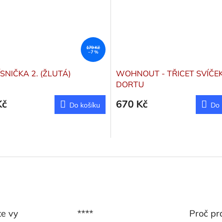
179 Kč
–7 %
ÍSNIČKA 2. (ŽLUTÁ)
WOHNOUT - TŘICET SVÍČE
DORTU
Kč
670 Kč
Do košíku
Do 
te vy
****
Proč pr