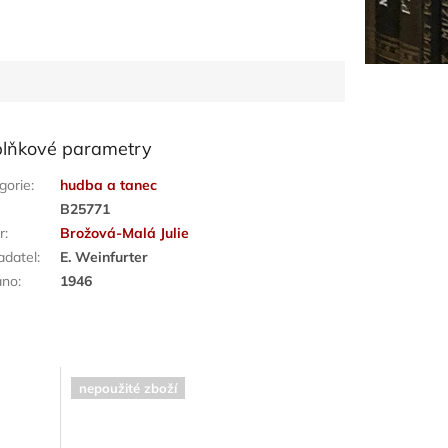
lňkové parametry
gorie
:
hudba a tanec
:
B25771
r
:
Brožová-Malá Julie
adatel
:
E. Weinfurter
áno
:
1946
nepoužité zboží