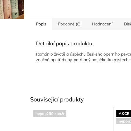
Popis
Podobné (6)
Hodnocení
Dis
Detailní popis produktu
Román o životě a úspěchu českého operního pěvce J
značně opotřebený, potrhaný na několika místech, v
Související produkty
nepoužité zboží
AKCE
nepouž