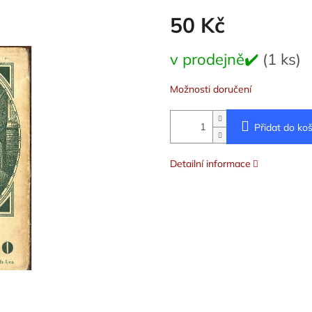
50 Kč
Měrná
v prodejně✔️
(1 ks)
cena:
Možnosti doručení
Přidat do koš
Detailní informace