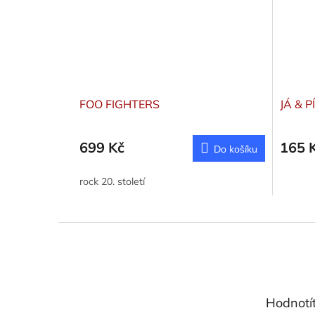
FOO FIGHTERS
JÁ & P
699 Kč
165 
Do košíku
rock 20. století
Z
á
p
a
t
Hodnotí
í