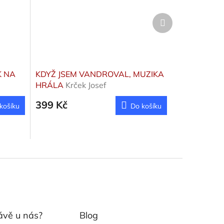
Další
produkt
K NA
KDYŽ JSEM VANDROVAL, MUZIKA
HRÁLA
Krček Josef
399 Kč
košíku
Do košíku
ávě u nás?
Blog