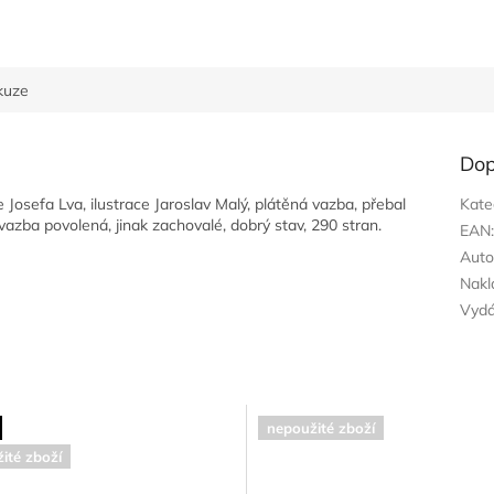
kuze
Dop
osefa Lva, ilustrace Jaroslav Malý, plátěná vazba, přebal
Kate
azba povolená, jinak zachovalé, dobrý stav, 290 stran.
EAN
Auto
Nakl
Vyd
nepoužité zboží
ité zboží