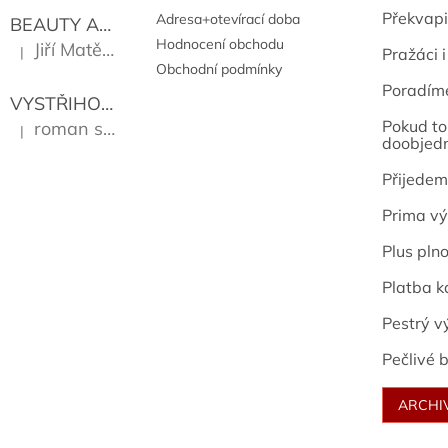
Překvapi
Adresa+otevírací doba
BEAUTY AND THE BEAT
Go Go's
Hodnocení obchodu
Jiří Matějů
|
Pražáci i
Hodnocení produktu je 5 z 5 hvězdiček.
Obchodní podmínky
Poradím
VYSTŘIHOVÁNKY - PRAŽSKÉ PAMÁTKY
Kropáček J
Pokud to 
roman sekanina
|
Hodnocení produktu je 5 z 5 hvězdiček.
doobjed
Přijedem
Prima vý
Plus pln
Platba k
Pestrý v
Pečlivé b
ARCHI