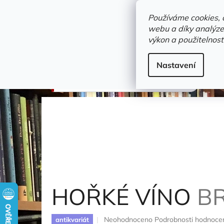
Přejít
objednavka@zelvi-doupe.cz
na
Používáme cookies, 
obsah
webu a díky analýze
Domů
výkon a použitelnost
Adresa+otevírací doba
Novinky
Trvalky a b
hudba a tanec
Nastavení
HOŘKÉ VÍNO
Brožová-Malá Julie
HOŘKÉ VÍNO
B
Průměrné
Neohodnoceno
Podrobnosti hodnoce
antikvariát