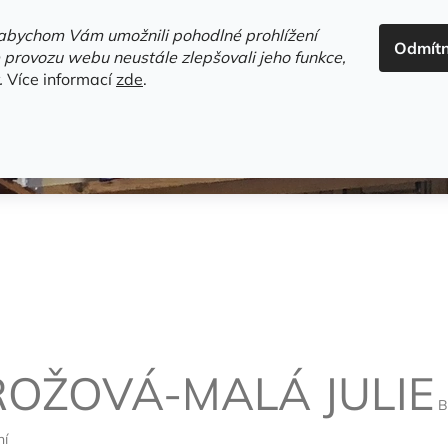
ADRESA+OTEVÍRACÍ DOBA
HODNOCENÍ OBCHODU
OBC
abychom Vám umožnili pohodlné prohlížení
Odmít
HLEDAT
 provozu webu neustále zlepšovali jeho funkce,
.
Více informací
zde
.
estsellery
Gramodesky
Detektivky
Knihy o Mělníku a 
ROŽOVÁ-MALÁ JULIE
B
ní