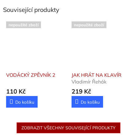
Související produkty
nepoužité zboží
nepoužité zboží
VODÁCKÝ ZPĚVNÍK 2
JAK HRÁT NA KLAVÍR
Vladimír Řehák
110 Kč
219 Kč
Do košíku
Do košíku
ZOBRAZIT VŠECHNY SOUVISEJÍCÍ PRODUKTY