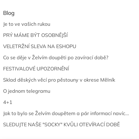
Blog
Je to ve vašich rukou
PRÝ MÁME BÝT OSOBNĚJŠÍ
VELETRŽNÍ SLEVA NA ESHOPU
Co se děje v Želvím doupěti po zavírací době?
FESTIVALOVÉ UPOZORNĚNÍ
Sklad děských věcí pro pěstouny v okrese Mělník
O jednom telegramu
4+1
Jak to bylo se Želvím doupětem a pár informací navíc...
SLEDUJTE NAŠE "SOCKY" KVŮLI OTEVÍRACÍ DOBĚ