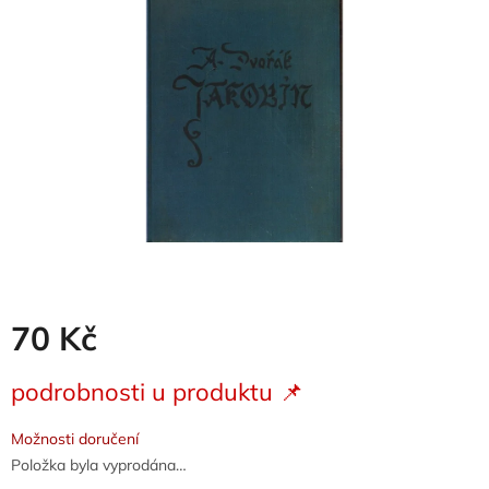
5
hvězdiček.
70 Kč
Měrná
podrobnosti u produktu 📌
cena:
Možnosti doručení
Položka byla vyprodána…