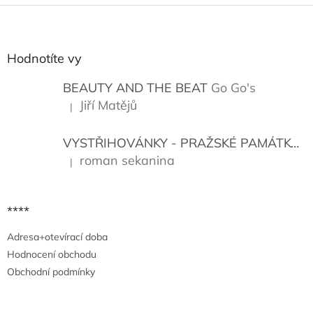
Z
á
p
a
Hodnotíte vy
t
í
BEAUTY AND THE BEAT
Go Go's
Jiří Matějů
|
Hodnocení produktu je 5 z 5 hvězdiček.
VYSTŘIHOVÁNKY - PRAŽSKÉ PAMÁTKY
K
roman sekanina
|
Hodnocení produktu je 5 z 5 hvězdiček.
****
Adresa+otevírací doba
Hodnocení obchodu
Obchodní podmínky