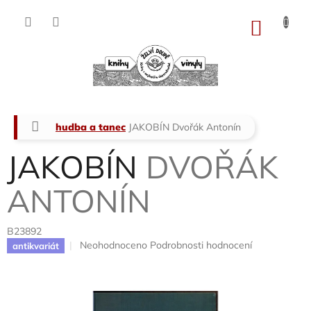
Přejít
na
NÁKU
obsah
KOŠÍK
Domů
hudba a tanec
JAKOBÍN
Dvořák Antonín
JAKOBÍN
DVOŘÁK
ANTONÍN
B23892
Průměrné
Neohodnoceno
Podrobnosti hodnocení
antikvariát
hodnocení
produktu
je
0,0
z