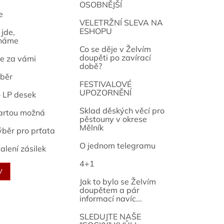
OSOBNĚJŠÍ
e
osef
VELETRŽNÍ SLEVA NA
ESHOPU
jde,
náme
Co se děje v Želvím
doupěti po zavírací
e za vámi
době?
běr
FESTIVALOVÉ
UPOZORNĚNÍ
o LP desek
Sklad děských věcí pro
artou možná
pěstouny v okrese
Mělník
ýběr pro prťata
O jednom telegramu
alení zásilek
4+1
V
Jak to bylo se Želvím
doupětem a pár
informací navíc...
SLEDUJTE NAŠE