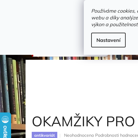
Přejít
objednavka@zelvi-doupe.cz
na
Používáme cookies, 
obsah
webu a díky analýze
Domů
výkon a použitelnost
Adresa+otevírací doba
Novinky
Trvalky a b
hudba a tanec
Nastavení
OKAMŽIKY PRO POTLESK
OKAMŽIKY PRO
Průměrné
Neohodnoceno
Podrobnosti hodnoce
antikvariát