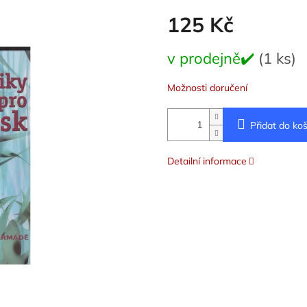
125 Kč
Měrná
v prodejně✔️
(1 ks)
cena:
Možnosti doručení
Přidat do koš
Detailní informace