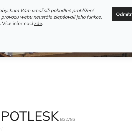
ADRESA+OTEVÍRACÍ DOBA
HODNOCENÍ OBCHODU
OBC
abychom Vám umožnili pohodlné prohlížení
Odmít
HLEDAT
 provozu webu neustále zlepšovali jeho funkce,
.
Více informací
zde
.
estsellery
Gramodesky
Detektivky
Knihy o Mělníku a 
 POTLESK
B32786
ní