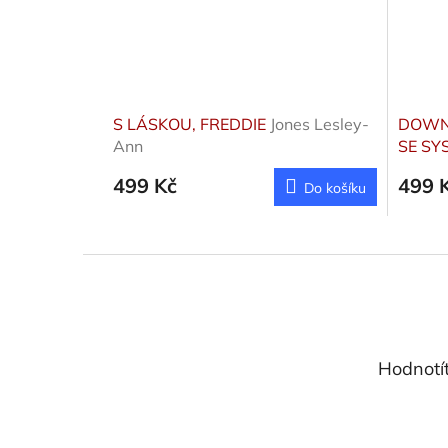
S LÁSKOU, FREDDIE
Jones Lesley-
DOWN 
Ann
SE S
499 Kč
499 
Do košíku
Z
á
p
a
t
Hodnotí
í