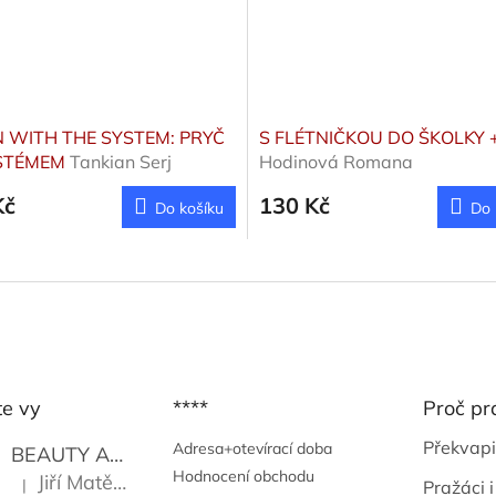
WITH THE SYSTEM: PRYČ
S FLÉTNIČKOU DO ŠKOLKY 
YSTÉMEM
Tankian Serj
Hodinová Romana
Kč
130 Kč
Do košíku
Do 
te vy
****
Proč pr
Překvapi
Adresa+otevírací doba
BEAUTY AND THE BEAT
Go Go's
Hodnocení obchodu
Jiří Matějů
|
Pražáci i
Hodnocení produktu je 5 z 5 hvězdiček.