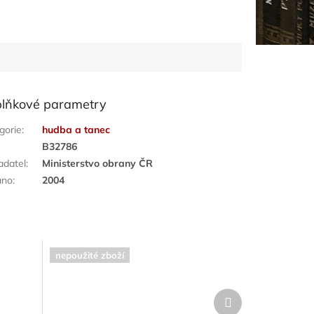
lňkové parametry
gorie
:
hudba a tanec
:
B32786
adatel
:
Ministerstvo obrany ČR
áno
:
2004
nepoužité zboží
Další
produkt