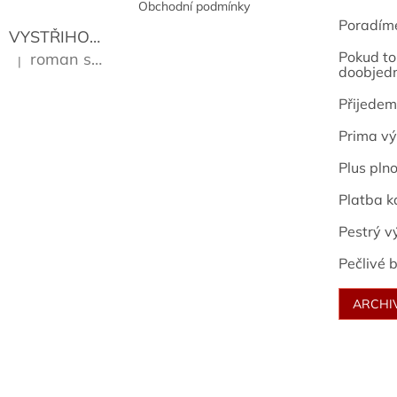
Obchodní podmínky
Poradím
VYSTŘIHOVÁNKY - PRAŽSKÉ PAMÁTKY
Kropáček J
Pokud to 
roman sekanina
|
Hodnocení produktu je 5 z 5 hvězdiček.
doobjed
Přijedem
Prima vý
Plus pln
Platba k
Pestrý v
Pečlivé b
ARCHI