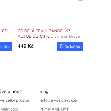
+ CD
CO DĚLÁ TENHLE KNOFLÍK? -
AUTOBIOGRAFIE
Dickinson Bruce
449 Kč
košíku
Do košíku
ávě u nás?
Blog
vě velký prostor
Je to ve vašich rukou
 Mělničáci
PRÝ MÁME BÝT