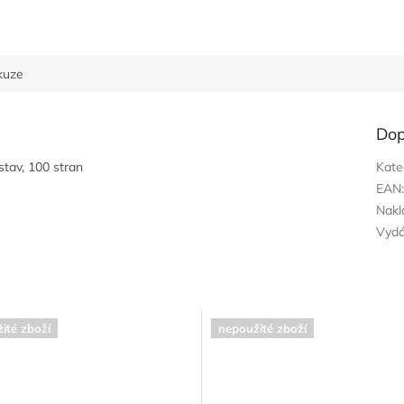
kuze
Dop
stav, 100 stran
Kate
EAN
Nakl
Vyd
ité zboží
nepoužité zboží