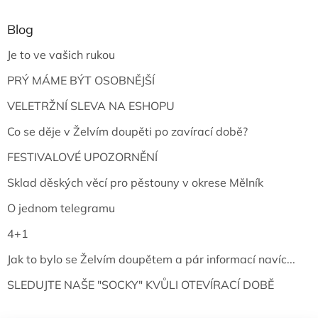
Blog
Je to ve vašich rukou
PRÝ MÁME BÝT OSOBNĚJŠÍ
VELETRŽNÍ SLEVA NA ESHOPU
Co se děje v Želvím doupěti po zavírací době?
FESTIVALOVÉ UPOZORNĚNÍ
Sklad děských věcí pro pěstouny v okrese Mělník
O jednom telegramu
4+1
Jak to bylo se Želvím doupětem a pár informací navíc...
SLEDUJTE NAŠE "SOCKY" KVŮLI OTEVÍRACÍ DOBĚ