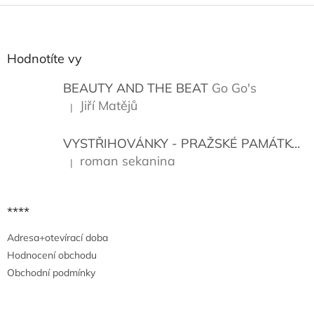
Z
á
p
a
Hodnotíte vy
t
í
BEAUTY AND THE BEAT
Go Go's
Jiří Matějů
|
Hodnocení produktu je 5 z 5 hvězdiček.
VYSTŘIHOVÁNKY - PRAŽSKÉ PAMÁTKY
K
roman sekanina
|
Hodnocení produktu je 5 z 5 hvězdiček.
****
Adresa+otevírací doba
Hodnocení obchodu
Obchodní podmínky