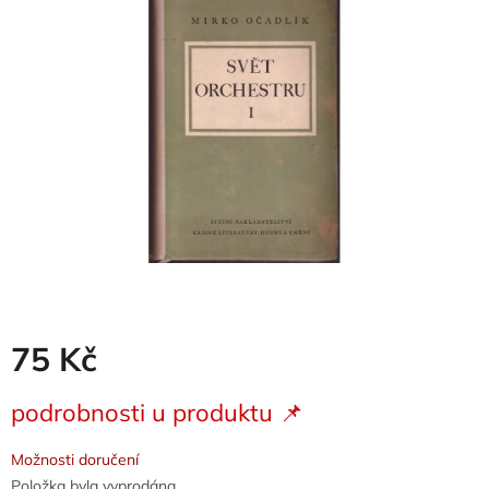
z
5
hvězdiček.
75 Kč
Měrná
podrobnosti u produktu 📌
cena:
Možnosti doručení
Položka byla vyprodána…