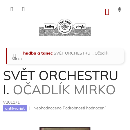
Přejít
na
NÁKU
obsah
KOŠÍK
Domů
hudba a tanec
SVĚT ORCHESTRU I.
Očadlík
Mirko
SVĚT ORCHESTRU
I.
OČADLÍK MIRKO
V201171
Průměrné
Neohodnoceno
Podrobnosti hodnocení
antikvariát
hodnocení
produktu
je
0,0