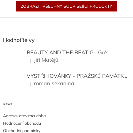
ZOBRAZIT VŠECHNY SOUVISEJÍCÍ PRODUKTY
Z
á
p
a
Hodnotíte vy
t
í
BEAUTY AND THE BEAT
Go Go's
Jiří Matějů
|
Hodnocení produktu je 5 z 5 hvězdiček.
VYSTŘIHOVÁNKY - PRAŽSKÉ PAMÁTKY
K
roman sekanina
|
Hodnocení produktu je 5 z 5 hvězdiček.
****
Adresa+otevírací doba
Hodnocení obchodu
Obchodní podmínky