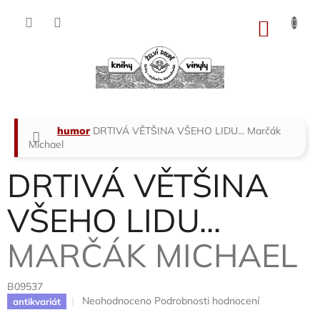
Přejít
na
NÁKU
obsah
KOŠÍK
Domů
humor
DRTIVÁ VĚTŠINA VŠEHO LIDU...
Marčák
Michael
DRTIVÁ VĚTŠINA
VŠEHO LIDU...
MARČÁK MICHAEL
B09537
Průměrné
Neohodnoceno
Podrobnosti hodnocení
antikvariát
hodnocení