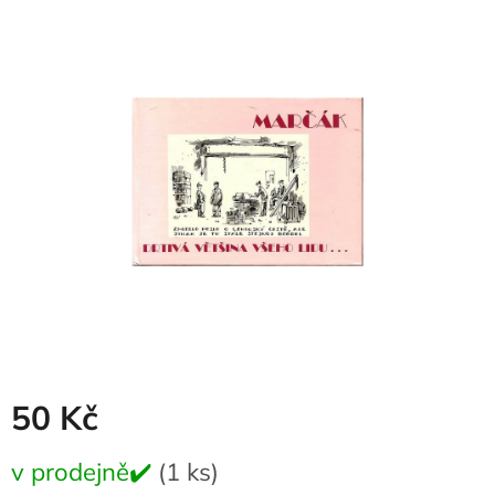
produktu
je
0,0
z
5
hvězdiček.
50 Kč
Měrná
v prodejně✔️
(1 ks)
cena: