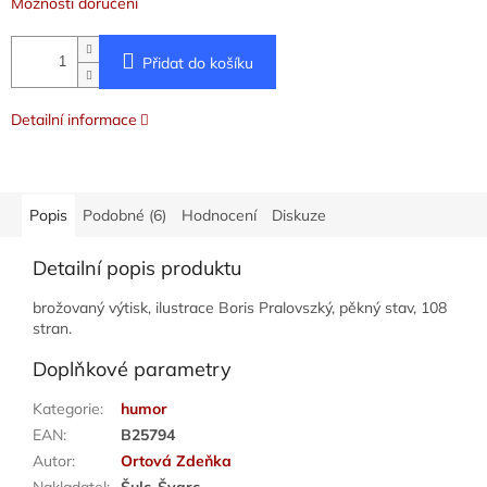
Možnosti doručení
Přidat do košíku
Detailní informace
Popis
Podobné (6)
Hodnocení
Diskuze
Detailní popis produktu
brožovaný výtisk, ilustrace Boris Pralovszký, pěkný stav, 108
stran.
Doplňkové parametry
Kategorie
:
humor
EAN
:
B25794
Autor
:
Ortová Zdeňka
Nakladatel
:
Šulc-Švarc