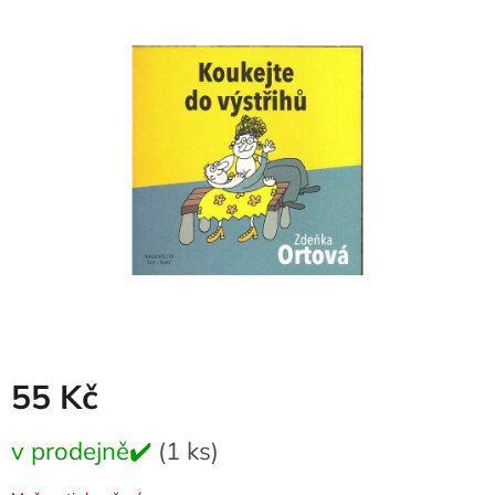
je
0,0
z
5
hvězdiček.
55 Kč
Měrná
v prodejně✔️
(1 ks)
cena: