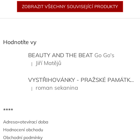
ZOBRAZIT VŠECHNY SOUVISEJÍCÍ PRODUKTY
Z
á
p
a
Hodnotíte vy
t
í
BEAUTY AND THE BEAT
Go Go's
Jiří Matějů
|
Hodnocení produktu je 5 z 5 hvězdiček.
VYSTŘIHOVÁNKY - PRAŽSKÉ PAMÁTKY
K
roman sekanina
|
Hodnocení produktu je 5 z 5 hvězdiček.
****
Adresa+otevírací doba
Hodnocení obchodu
Obchodní podmínky