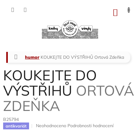
Přejít
na
NÁKU
obsah
KOŠÍK
Domů
humor
KOUKEJTE DO VÝSTŘIHŮ
Ortová Zdeňka
KOUKEJTE DO
VÝSTŘIHŮ
ORTOVÁ
ZDEŇKA
B25794
Průměrné
Neohodnoceno
Podrobnosti hodnocení
antikvariát
hodnocení
produktu