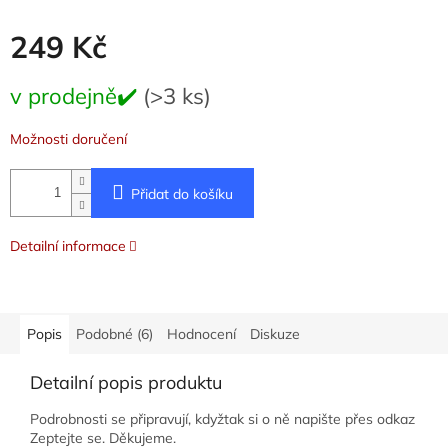
249 Kč
Měrná
v prodejně✔️
(>3 ks)
cena:
Možnosti doručení
Přidat do košíku
Detailní informace
Popis
Podobné (6)
Hodnocení
Diskuze
Detailní popis produktu
Podrobnosti se připravují, kdyžtak si o ně napište přes odkaz
Zeptejte se. Děkujeme.