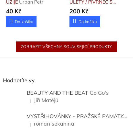
UŽIJE
Urban Petr
ÚLETY / PIVRNEC'S
SKIING STUNTS
Urban
40 Kč
200 Kč
Petr
Do košíku
Do košíku
ZOBRAZIT VŠECHNY SOUVISEJÍCÍ PRODUKTY
Z
á
p
a
Hodnotíte vy
t
í
BEAUTY AND THE BEAT
Go Go's
Jiří Matějů
|
Hodnocení produktu je 5 z 5 hvězdiček.
VYSTŘIHOVÁNKY - PRAŽSKÉ PAMÁTKY
K
roman sekanina
|
Hodnocení produktu je 5 z 5 hvězdiček.