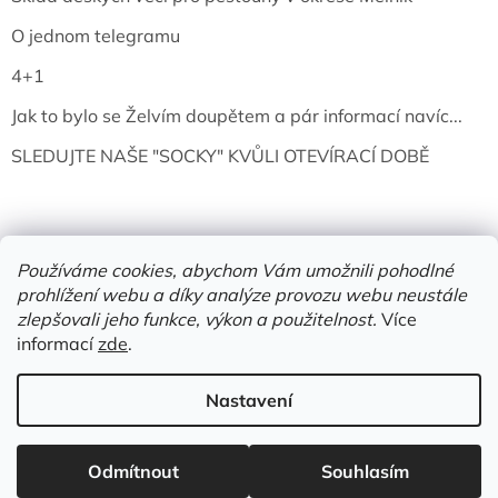
O jednom telegramu
4+1
Jak to bylo se Želvím doupětem a pár informací navíc...
SLEDUJTE NAŠE "SOCKY" KVŮLI OTEVÍRACÍ DOBĚ
Používáme cookies, abychom Vám umožnili pohodlné
prohlížení webu a díky analýze provozu webu neustále
zlepšovali jeho funkce, výkon a použitelnost.
Více
informací
zde
.
Vytvořil Shoptet
Nastavení
Copyright 2026
Želví doupě | knihy & vinyly | Mělník
. Všechna
Odmítnout
Souhlasím
práva vyhrazena.
Upravit nastavení cookies