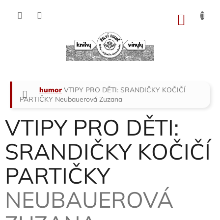
Přejít
na
NÁKU
obsah
KOŠÍK
Domů
humor
VTIPY PRO DĚTI: SRANDIČKY KOČIČÍ
PARTIČKY
Neubauerová Zuzana
VTIPY PRO DĚTI:
SRANDIČKY KOČIČÍ
PARTIČKY
NEUBAUEROVÁ