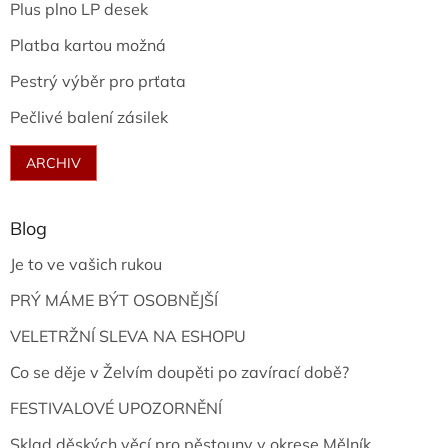
Plus plno LP desek
Platba kartou možná
Pestrý výběr pro prťata
Pečlivé balení zásilek
ARCHIV
Blog
Je to ve vašich rukou
PRÝ MÁME BÝT OSOBNĚJŠÍ
VELETRŽNÍ SLEVA NA ESHOPU
Co se děje v Želvím doupěti po zavírací době?
FESTIVALOVÉ UPOZORNĚNÍ
Sklad děských věcí pro pěstouny v okrese Mělník