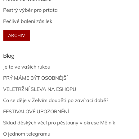
Pestrý výběr pro prťata
Pečlivé balení zásilek
ARCHIV
Blog
Je to ve vašich rukou
PRÝ MÁME BÝT OSOBNĚJŠÍ
VELETRŽNÍ SLEVA NA ESHOPU
Co se děje v Želvím doupěti po zavírací době?
FESTIVALOVÉ UPOZORNĚNÍ
Sklad děských věcí pro pěstouny v okrese Mělník
O jednom telegramu