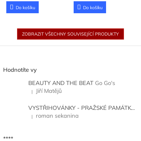
Do košíku
Do košíku
ZOBRAZIT VŠECHNY SOUVISEJÍCÍ PRODUKTY
Z
á
p
a
Hodnotíte vy
t
í
BEAUTY AND THE BEAT
Go Go's
Jiří Matějů
|
Hodnocení produktu je 5 z 5 hvězdiček.
VYSTŘIHOVÁNKY - PRAŽSKÉ PAMÁTKY
K
roman sekanina
|
Hodnocení produktu je 5 z 5 hvězdiček.
****