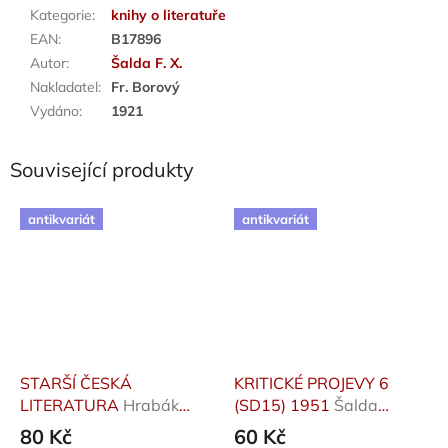
Kategorie
:
knihy o literatuře
EAN
:
B17896
Autor
:
Šalda F. X.
Nakladatel
:
Fr. Borový
Vydáno
:
1921
Související produkty
antikvariát
antikvariát
STARŠÍ ČESKÁ
KRITICKÉ PROJEVY 6
LITERATURA
Hrabák
(SD15) 1951
Šalda
Josef
František Xaver
80 Kč
60 Kč