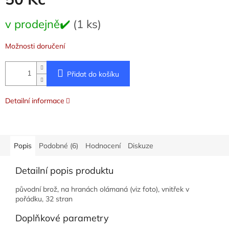
Měrná
v prodejně✔️
(1 ks)
cena:
Možnosti doručení
Přidat do košíku
Detailní informace
Popis
Podobné (6)
Hodnocení
Diskuze
Detailní popis produktu
původní brož, na hranách olámaná (viz foto), vnitřek v
pořádku, 32 stran
Doplňkové parametry