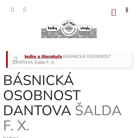
Přejít
na
NÁKU
obsah
KOŠÍK
Domů
knihy o literatuře
BÁSNICKÁ OSOBNOST
DANTOVA
Šalda F. X.
BÁSNICKÁ
OSOBNOST
DANTOVA
ŠALDA
F. X.