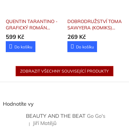
QUENTIN TARANTINO -
DOBRODRUŽSTVÍ TOMA
GRAFICKÝ ROMÁN
SAWYERA (KOMIKS)
Dumalasová, Christina;
Toon, Orange
599 Kč
269 Kč
Horáková, Kateřin
Do košíku
Do košíku
ZOBRAZIT VŠECHNY SOUVISEJÍCÍ PRODUKTY
Z
á
p
a
Hodnotíte vy
t
í
BEAUTY AND THE BEAT
Go Go's
Jiří Matějů
|
Hodnocení produktu je 5 z 5 hvězdiček.