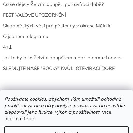
Co se děje v Želvím doupěti po zavírací době?
FESTIVALOVÉ UPOZORNĚNÍ
Sklad děských věcí pro pěstouny v okrese Mělník
O jednom telegramu
4+1
Jak to bylo se Želvím doupětem a pár informací navíc...
SLEDUJTE NAŠE "SOCKY" KVŮLI OTEVÍRACÍ DOBĚ
Používáme cookies, abychom Vám umožnili pohodlné
prohlížení webu a díky analýze provozu webu neustále
zlepšovali jeho funkce, výkon a použitelnost.
Více
informací
zde
.
Vytvořil Shoptet