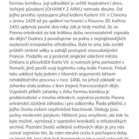
formou komiksu. Její odhodlání je určitě inspirativní i dnes.
Veřejné působení JOHANKY Z ARKU netrvalo dlouho. Od
jejího prvního vystoupení před králem Karlem VII. v Chinonu
v únoru 1429 až po upálení na hranici v Rouenu 30. května
1431 uplynuly pouhé dva roky. Jak je tedy možné, že se
Panna orleánská za tak krátkou dobu nesmazatelně zapsala
do dějin? Dodnes ji považujeme za jednu z nejzajímavějších
osobností evropského středověku. Byla to ona, kdo zvrátil
průběh stoleté války a zahájil postupné znovudobývání
Francie. Podařilo se jí prolomit anglické obležení města
Orléans a přesvědčit Karla VII. o nutnosti jeho pomazání v
Remeši, jímž posílil svoji legitimitu coby krále Francie. Právě
tato událost byla jedním z hlavních argumentů během
rehabilitačního procesu v roce 1456, na jehož základě se
Johanka stala jednou z ikon (nejen) francouzských dějin.
Vyprávět příběh Johanky z Arku formou komiksu je
problematické v mnoha ohledech, zejména protože Panna
orleánská zůstává záhadou i pro odborníky. Řada příběhů z
jejího života ovšem nepřestává fascinovat. Dialogy jsou
psány moderním jazykem. Některé jsou smyšlené, ale kde to
bylo možné, vycházejí z vyprávění kronikářů a středověkých
archivů. Poznání životů velikánů světových dějin je pro nás
cenné zejména tím, že nám otevírá cestu k pochopení doby,
ve které žili. Jací však byli doopravdy a jak a proč vstoupili do