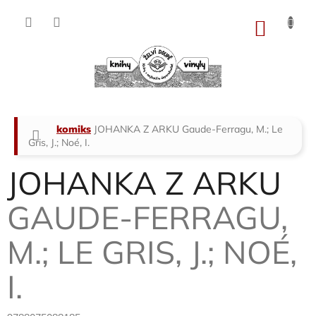
Přejít
na
NÁKU
obsah
KOŠÍK
Domů
komiks
JOHANKA Z ARKU
Gaude-Ferragu, M.; Le
Gris, J.; Noé, I.
JOHANKA Z ARKU
GAUDE-FERRAGU,
M.; LE GRIS, J.; NOÉ,
I.