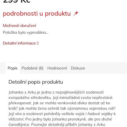
Měrná
podrobnosti u produktu 📌
cena:
Možnosti doručení
Položka byla vyprodána…
Detailní informace
Popis
Podobné (6)
Hodnocení
Diskuze
Detailní popis produktu
Johanka z Arku je jedna z nejzajímavějších osobností
evropského středověku. Její mimořádná cesta nepřestává
překvapovat. Jak se mohla venkovská dívka dostat až ke
králi? Jak mohla žena sehrát tak významnou vojenskou roli?
Její víra a osobnost poháněly velitele vojsk i řadové vojáky k
vítězství. Pro jedny byla Johanka prorokyně, ale pro druhé
čarodějnice. Poznejte detailněji příběh Johanky z Arku