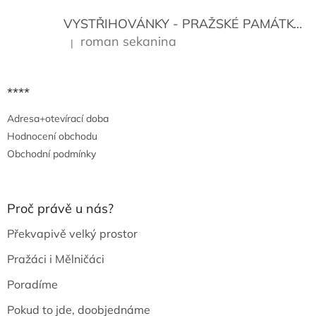
VYSTŘIHOVÁNKY - PRAŽSKÉ PAMÁTKY
K
roman sekanina
|
Hodnocení produktu je 5 z 5 hvězdiček.
****
Adresa+otevírací doba
Hodnocení obchodu
Obchodní podmínky
Proč právě u nás?
Překvapivě velký prostor
Pražáci i Mělničáci
Poradíme
Pokud to jde, doobjednáme