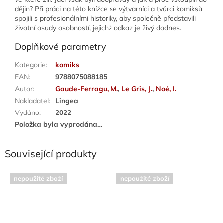
dějin? Při práci na této knížce se výtvarníci a tvůrci komiksů
spojili s profesionálními historiky, aby společně představili
životní osudy osobností, jejichž odkaz je živý dodnes.
Doplňkové parametry
Kategorie
:
komiks
EAN
:
9788075088185
Autor
:
Gaude-Ferragu, M.
,
Le Gris, J.
,
Noé, I.
Nakladatel
:
Lingea
Vydáno
:
2022
Položka byla vyprodána…
Související produkty
nepoužité zboží
nepoužité zboží