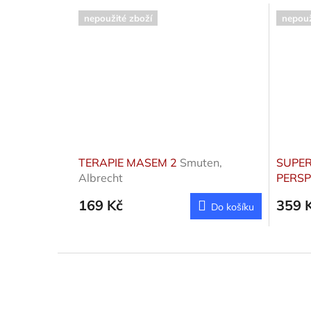
nepoužité zboží
nepouž
TERAPIE MASEM 2
Smuten,
SUPER
Albrecht
PERSP
169 Kč
359 
Do košíku
Z
á
p
a