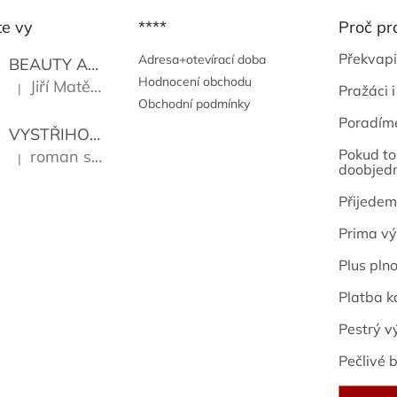
te vy
****
Proč pr
Překvapi
Adresa+otevírací doba
BEAUTY AND THE BEAT
Go Go's
Hodnocení obchodu
Jiří Matějů
|
Pražáci i
Hodnocení produktu je 5 z 5 hvězdiček.
Obchodní podmínky
Poradím
VYSTŘIHOVÁNKY - PRAŽSKÉ PAMÁTKY
Kropáček J
Pokud to 
roman sekanina
|
Hodnocení produktu je 5 z 5 hvězdiček.
doobjed
Přijedem
Prima vý
Plus pln
Platba k
Pestrý v
Pečlivé b