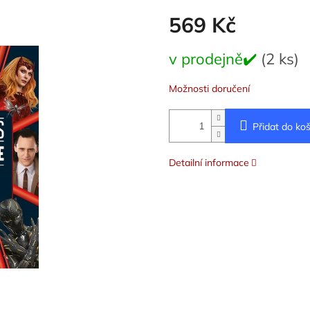
569 Kč
Měrná
v prodejně✔️
(2 ks)
cena:
Možnosti doručení
Přidat do koš
Detailní informace