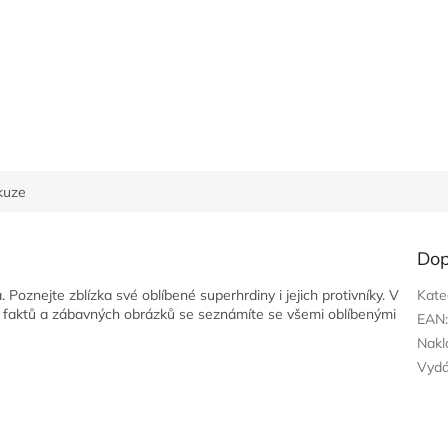
kuze
Dop
oznejte zblízka své oblíbené superhrdiny i jejich protivníky. V
Kate
h faktů a zábavných obrázků se seznámíte se všemi oblíbenými
EAN
Nakl
Vyd