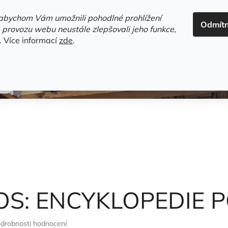
ADRESA+OTEVÍRACÍ DOBA
HODNOCENÍ OBCHODU
OBC
abychom Vám umožnili pohodlné prohlížení
Odmít
HLEDAT
 provozu webu neustále zlepšovali jeho funkce,
.
Více informací
zde
.
estsellery
Gramodesky
Detektivky
Knihy o Mělníku a 
OS: ENCYKLOPEDIE 
drobnosti hodnocení