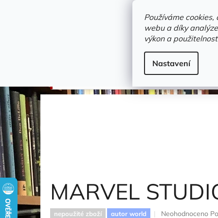
Přejít
objednavka@zelvi-doupe.cz
na
Používáme cookies, 
obsah
webu a díky analýze
Domů
výkon a použitelnost
Adresa+otevírací doba
Novinky
Trvalky a b
komiks
Nastavení
MARVEL STUDIOS: ENCYKLOPEDIE POSTAV
MARVEL STUDI
Průměrné
Neohodnoceno
Po
nepoužité zboží
autor world