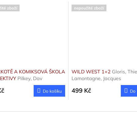
ité zboží
nepoužité zboží
KOTĚ A KOMIKSOVÁ ŠKOLA
WILD WEST 1+2
Gloris, Thie
EKTIVY
Pilkey, Dav
Lamontagne, Jacques
Kč
499 Kč
Do košíku
Do 