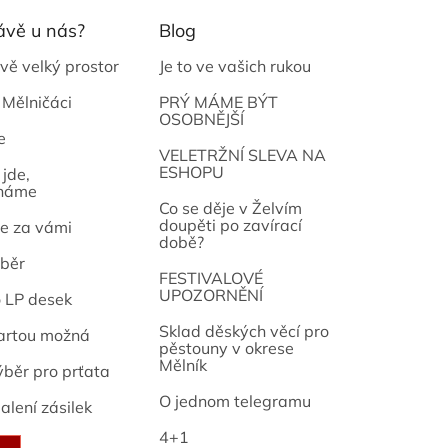
ávě u nás?
Blog
vě velký prostor
Je to ve vašich rukou
 Mělničáci
PRÝ MÁME BÝT
OSOBNĚJŠÍ
e
osef
VELETRŽNÍ SLEVA NA
ESHOPU
jde,
náme
Co se děje v Želvím
doupěti po zavírací
e za vámi
době?
běr
FESTIVALOVÉ
UPOZORNĚNÍ
o LP desek
Sklad děských věcí pro
artou možná
pěstouny v okrese
Mělník
ýběr pro prťata
O jednom telegramu
alení zásilek
4+1