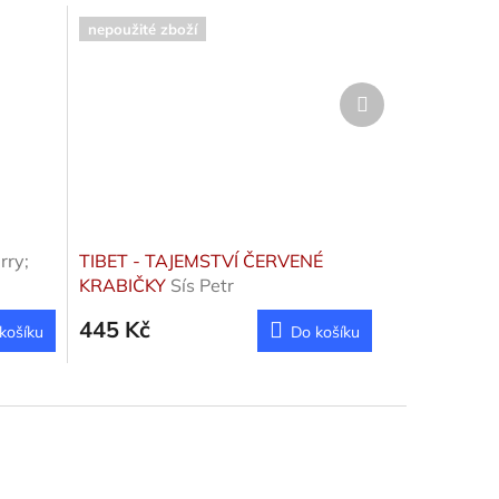
nepoužité zboží
Další
produkt
rry;
TIBET - TAJEMSTVÍ ČERVENÉ
KRABIČKY
Sís Petr
445 Kč
košíku
Do košíku