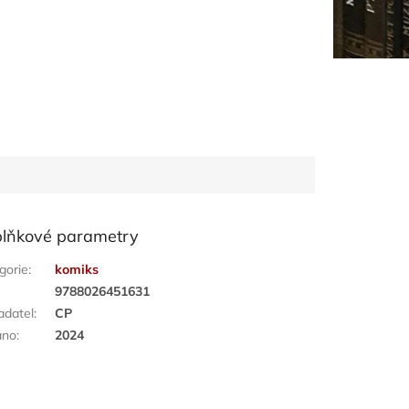
lňkové parametry
gorie
:
komiks
:
9788026451631
adatel
:
CP
áno
:
2024