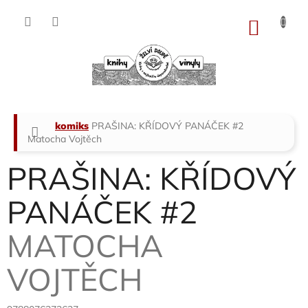
Přejít
na
NÁKU
obsah
KOŠÍK
Domů
komiks
PRAŠINA: KŘÍDOVÝ PANÁČEK #2
Matocha Vojtěch
PRAŠINA: KŘÍDOVÝ
PANÁČEK #2
MATOCHA
VOJTĚCH