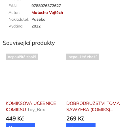
EAN
:
9788076372627
Autor
:
Matocha Vojtěch
Nakladatel
:
Paseka
Vydáno
:
2022
Související produkty
nepoužité zboží
nepoužité zboží
KOMIKSOVÁ UČEBNICE
DOBRODRUŽSTVÍ TOMA
KOMIKSU
Toy_Box
SAWYERA (KOMIKS)
Toon, Orange
449 Kč
269 Kč