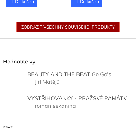
Do košíku
Do košíku
ZOBRAZIT VŠECHNY SOUVISEJÍCÍ PRODUKTY
Z
á
p
a
Hodnotíte vy
t
í
BEAUTY AND THE BEAT
Go Go's
Jiří Matějů
|
Hodnocení produktu je 5 z 5 hvězdiček.
VYSTŘIHOVÁNKY - PRAŽSKÉ PAMÁTKY
K
roman sekanina
|
Hodnocení produktu je 5 z 5 hvězdiček.
****