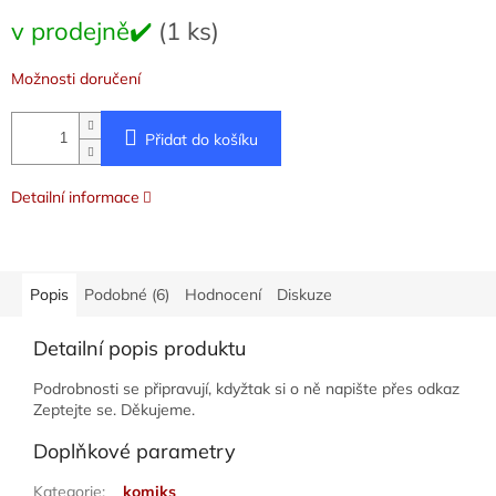
Měrná
v prodejně✔️
(1 ks)
cena:
Možnosti doručení
Přidat do košíku
Detailní informace
Popis
Podobné (6)
Hodnocení
Diskuze
Detailní popis produktu
Podrobnosti se připravují, kdyžtak si o ně napište přes odkaz
Zeptejte se. Děkujeme.
Doplňkové parametry
Kategorie
:
komiks