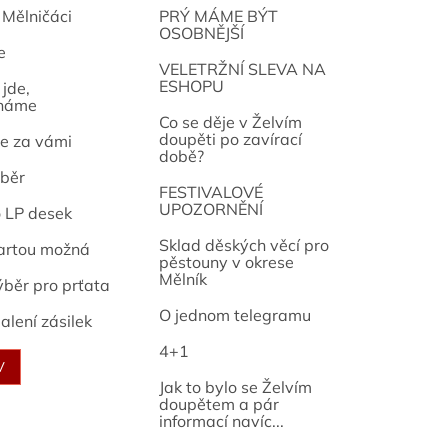
 Mělničáci
PRÝ MÁME BÝT
OSOBNĚJŠÍ
e
osef
VELETRŽNÍ SLEVA NA
ESHOPU
jde,
náme
Co se děje v Želvím
doupěti po zavírací
e za vámi
době?
běr
FESTIVALOVÉ
UPOZORNĚNÍ
o LP desek
Sklad děských věcí pro
artou možná
pěstouny v okrese
Mělník
ýběr pro prťata
O jednom telegramu
alení zásilek
4+1
V
Jak to bylo se Želvím
doupětem a pár
informací navíc...