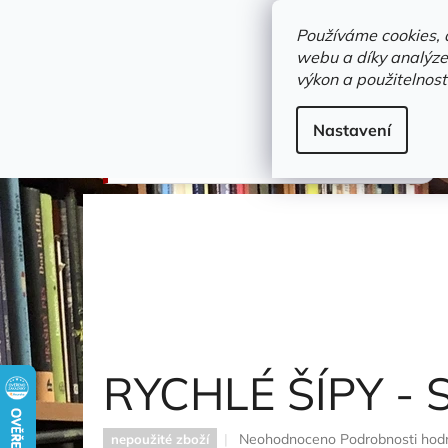
Přejít
objednavka@zelvi-doupe.cz
na
Používáme cookies, 
obsah
webu a díky analýze
Domů
výkon a použitelnost
Adresa+otevírací doba
Novinky
Trvalky a b
komiks
Nastavení
RYCHLÉ ŠÍPY - SEŠIT 2
Foglar Jaroslav
RYCHLÉ ŠÍPY - 
Průměrné
Neohodnoceno
Podrobnosti hod
nepoužité zboží