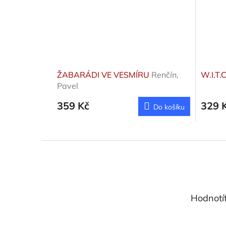
ŽABARÁDI VE VESMÍRU
Renčín,
W.I.T.
Pavel
359 Kč
329 
Do košíku
Z
á
p
a
t
Hodnotí
í