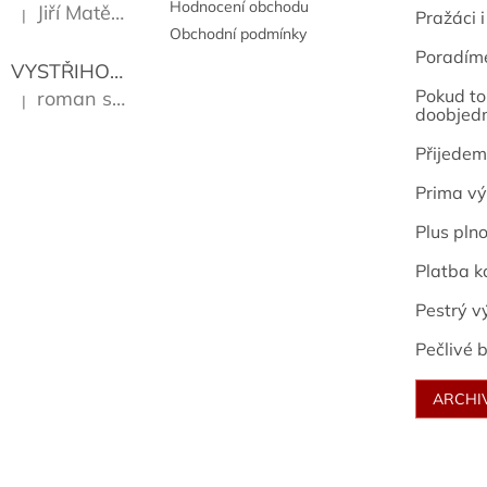
Hodnocení obchodu
Jiří Matějů
|
Pražáci i
Hodnocení produktu je 5 z 5 hvězdiček.
Obchodní podmínky
Poradím
VYSTŘIHOVÁNKY - PRAŽSKÉ PAMÁTKY
Kropáček J
Pokud to 
roman sekanina
|
Hodnocení produktu je 5 z 5 hvězdiček.
doobjed
Přijedem
Prima vý
Plus pln
Platba k
Pestrý v
Pečlivé b
ARCHI