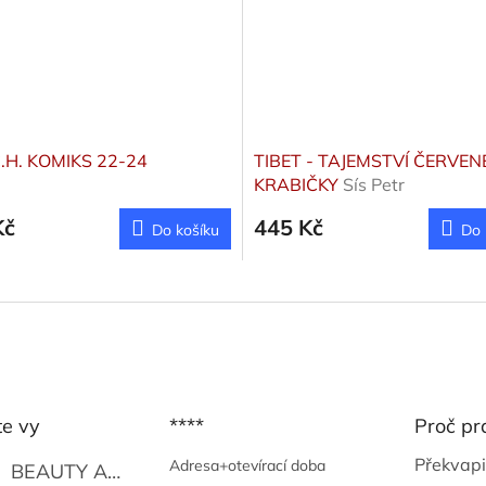
C.H. KOMIKS 22-24
TIBET - TAJEMSTVÍ ČERVEN
KRABIČKY
Sís Petr
Kč
445 Kč
Do košíku
Do 
te vy
****
Proč pr
Překvapi
Adresa+otevírací doba
BEAUTY AND THE BEAT
Go Go's