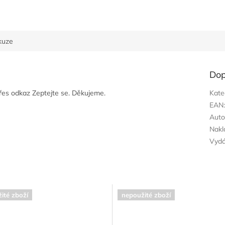
kuze
Dop
přes odkaz Zeptejte se. Děkujeme.
Kate
EAN
Auto
Nakl
Vyd
ité zboží
nepoužité zboží