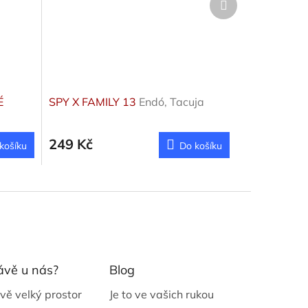
produkt
É
SPY X FAMILY 13
Endó, Tacuja
249 Kč
košíku
Do košíku
ávě u nás?
Blog
vě velký prostor
Je to ve vašich rukou