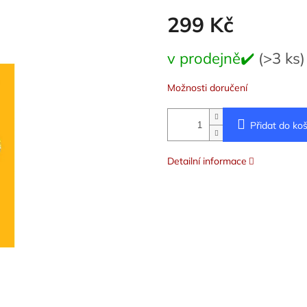
299 Kč
Měrná
v prodejně✔️
(>3 ks)
cena:
Možnosti doručení
Přidat do koš
Detailní informace