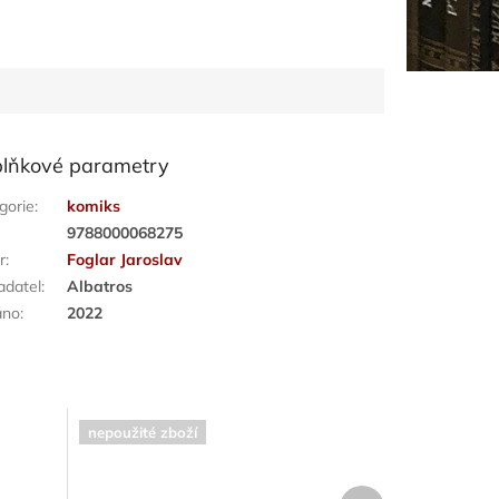
lňkové parametry
gorie
:
komiks
:
9788000068275
r
:
Foglar Jaroslav
adatel
:
Albatros
áno
:
2022
nepoužité zboží
Další