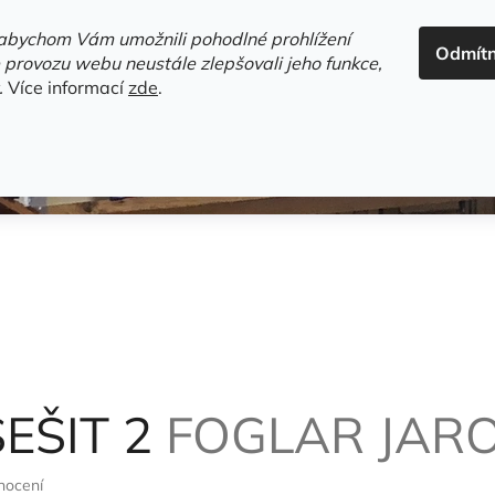
ADRESA+OTEVÍRACÍ DOBA
HODNOCENÍ OBCHODU
OBC
abychom Vám umožnili pohodlné prohlížení
Odmít
HLEDAT
 provozu webu neustále zlepšovali jeho funkce,
.
Více informací
zde
.
estsellery
Gramodesky
Detektivky
Knihy o Mělníku a 
SEŠIT 2
FOGLAR JAR
nocení