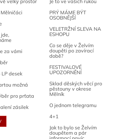
vě velký prostor
Je to ve vašich rukou
 Mělničáci
PRÝ MÁME BÝT
OSOBNĚJŠÍ
e
osef
VELETRŽNÍ SLEVA NA
ESHOPU
jde,
náme
Co se děje v Želvím
doupěti po zavírací
e za vámi
době?
běr
FESTIVALOVÉ
UPOZORNĚNÍ
o LP desek
Sklad děských věcí pro
artou možná
pěstouny v okrese
Mělník
ýběr pro prťata
O jednom telegramu
alení zásilek
4+1
V
Jak to bylo se Želvím
doupětem a pár
informací navíc...