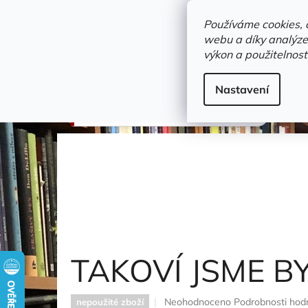
Přejít
objednavka@zelvi-doupe.cz
na
Používáme cookies, 
obsah
webu a díky analýze
Domů
výkon a použitelnost
Adresa+otevírací doba
Novinky
Trvalky a b
komiks
Nastavení
TAKOVÍ JSME BYLI 5
Obata Júki
TAKOVÍ JSME BY
Průměrné
Neohodnoceno
Podrobnosti hod
nepoužité zboží