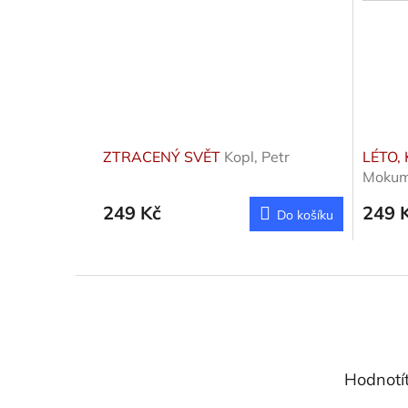
ZTRACENÝ SVĚT
Kopl, Petr
LÉTO,
Mokum
249 Kč
249 
Do košíku
Z
á
p
a
t
Hodnotí
í