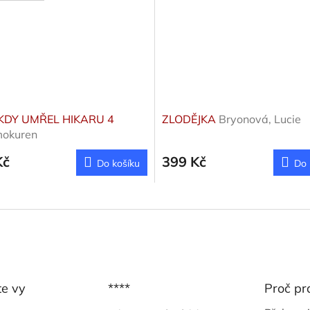
 KDY UMŘEL HIKARU 4
ZLODĚJKA
Bryonová, Lucie
okuren
Kč
399 Kč
Do košíku
Do 
te vy
****
Proč pr