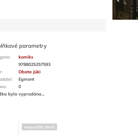
lňkové parametry
gorie
:
komiks
:
9788025257593
r
:
Obata Júki
adatel
:
Egmont
áno
:
0
žka byla vyprodána…
nepoužité zboží