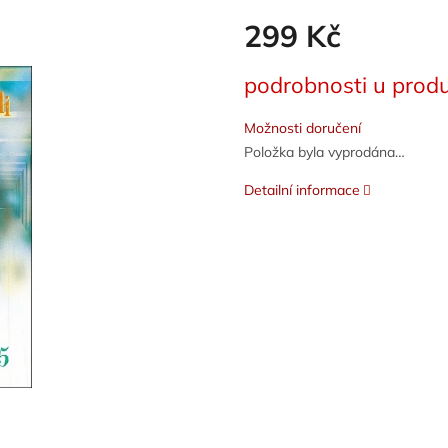
299 Kč
Měrná
podrobnosti u produ
cena:
Možnosti doručení
Položka byla vyprodána…
Detailní informace