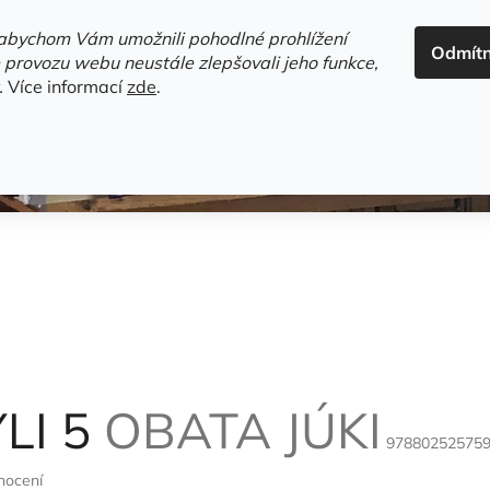
ADRESA+OTEVÍRACÍ DOBA
HODNOCENÍ OBCHODU
OBC
abychom Vám umožnili pohodlné prohlížení
Odmít
HLEDAT
 provozu webu neustále zlepšovali jeho funkce,
.
Více informací
zde
.
estsellery
Gramodesky
Detektivky
Knihy o Mělníku a 
LI 5
OBATA JÚKI
97880252575
nocení