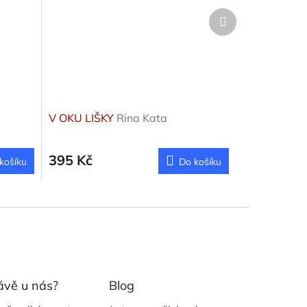
Další
produkt
V OKU LIŠKY
Rina Kata
395 Kč
košíku
Do košíku
ávě u nás?
Blog