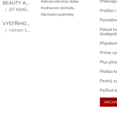
Překvapi
Adresa+otevírací doba
BEAUTY AND THE BEAT
Go Go's
Hodnocení obchodu
Jiří Matějů
|
Pražáci i
Hodnocení produktu je 5 z 5 hvězdiček.
Obchodní podmínky
Poradím
VYSTŘIHOVÁNKY - PRAŽSKÉ PAMÁTKY
Kropáček J
Pokud to 
roman sekanina
|
Hodnocení produktu je 5 z 5 hvězdiček.
doobjed
Přijedem
Prima vý
Plus pln
Platba k
Pestrý v
Pečlivé b
ARCHI