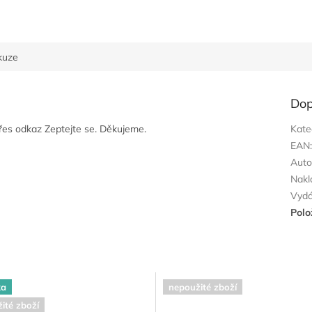
kuze
Dop
přes odkaz Zeptejte se. Děkujeme.
Kate
EAN
Auto
Nakl
Vyd
Polo
ka
nepoužité zboží
ité zboží