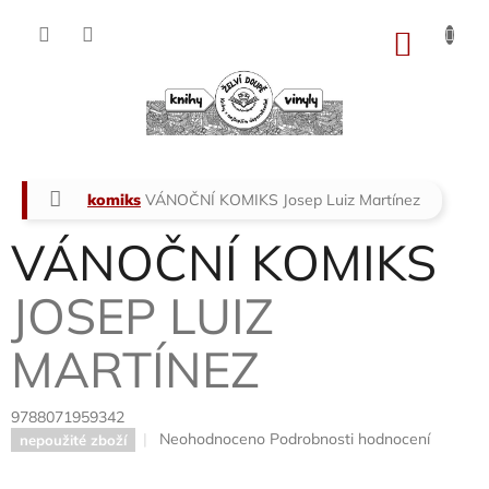
Přejít
na
NÁKU
obsah
KOŠÍK
Domů
komiks
VÁNOČNÍ KOMIKS
Josep Luiz Martínez
VÁNOČNÍ KOMIKS
JOSEP LUIZ
MARTÍNEZ
9788071959342
Průměrné
Neohodnoceno
Podrobnosti hodnocení
nepoužité zboží
hodnocení
produktu