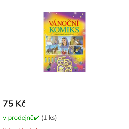
je
0,0
z
5
hvězdiček.
75 Kč
Měrná
v prodejně✔️
(1 ks)
cena: