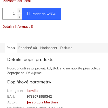
Možnosti doručení
Přidat do košíku
Detailní informace
Popis
Podobné (6)
Hodnocení
Diskuze
Detailní popis produktu
Podrobnosti se připravují, kdyžtak si o ně napište přes odkaz
Zeptejte se. Děkujeme.
Doplňkové parametry
Kategorie
:
komiks
EAN
:
9788071959342
Autor
:
Josep Luiz Martínez
Nakladatel
:
Karmelitánské naklad