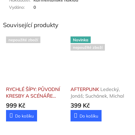
Vydáno
:
0
Související produkty
nepoužité zboží
Novinka
nepoužité zboží
RYCHLÉ ŠÍPY: PŮVODNÍ
AFTERPUNK
Ledecký,
KRESBY A SCÉNÁŘE
Jonáš; Suchánek, Michal
JAROSLAVA FOGLARA,
999 Kč
399 Kč
JANA FISCHERA A
MARKO ČERMÁKA
Foglar
Do košíku
Do košíku
Jaroslav, Kořínek Pavel