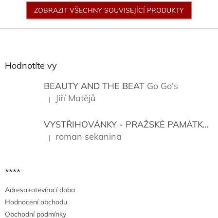
ZOBRAZIT VŠECHNY SOUVISEJÍCÍ PRODUKTY
Z
á
p
a
Hodnotíte vy
t
í
BEAUTY AND THE BEAT
Go Go's
Jiří Matějů
|
Hodnocení produktu je 5 z 5 hvězdiček.
VYSTŘIHOVÁNKY - PRAŽSKÉ PAMÁTKY
K
roman sekanina
|
Hodnocení produktu je 5 z 5 hvězdiček.
****
Adresa+otevírací doba
Hodnocení obchodu
Obchodní podmínky