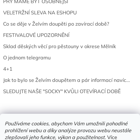
PRÝ MÁME BÝT OSOBNĚJŠÍ
VELETRŽNÍ SLEVA NA ESHOPU
Co se děje v Želvím doupěti po zavírací době?
FESTIVALOVÉ UPOZORNĚNÍ
Sklad děských věcí pro pěstouny v okrese Mělník
O jednom telegramu
4+1
Jak to bylo se Želvím doupětem a pár informací navíc...
SLEDUJTE NAŠE "SOCKY" KVŮLI OTEVÍRACÍ DOBĚ
Používáme cookies, abychom Vám umožnili pohodlné
prohlížení webu a díky analýze provozu webu neustále
zlepšovali jeho funkce, výkon a použitelnost.
Více