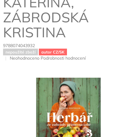
KATEŘINA,
ZÁBRODSKÁ
KRISTINA
9788074043932
nepoužité zboží
autor CZ/SK
Průměrné
Neohodnoceno
Podrobnosti hodnocení
hodnocení
produktu
je
0,0
z
5
hvězdiček.