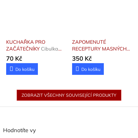
KUCHAŘKA PRO
ZAPOMENUTÉ
ZAČÁTEČNÍKY
Cibulka
RECEPTURY MASNÝCH
Zdeněk
VÝROBKŮ
Steinhauser
70 Kč
350 Kč
Ladislav
Do košíku
Do košíku
ZOBRAZIT VŠECHNY SOUVISEJÍCÍ PRODUKTY
Z
á
p
a
Hodnotíte vy
t