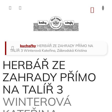
Přejít
na
NÁKU
obsah
KOŠÍK
Domů
kuchařky
HERBÁŘ ZE ZAHRADY PŘÍMO NA
TALÍŘ 3
Winterová Kateřina, Zábrodská Kristina
HERBÁŘ ZE
ZAHRADY PŘÍMO
NA TALÍŘ 3
WINTEROVÁ