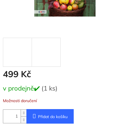
499 Kč
Měrná
v prodejně✔️
(1 ks)
cena:
Možnosti doručení
Přidat do košíku