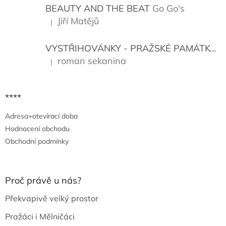
í
BEAUTY AND THE BEAT
Go Go's
Jiří Matějů
|
Hodnocení produktu je 5 z 5 hvězdiček.
VYSTŘIHOVÁNKY - PRAŽSKÉ PAMÁTKY
K
roman sekanina
|
Hodnocení produktu je 5 z 5 hvězdiček.
****
Adresa+otevírací doba
Hodnocení obchodu
Obchodní podmínky
Proč právě u nás?
Překvapivě velký prostor
Pražáci i Mělničáci