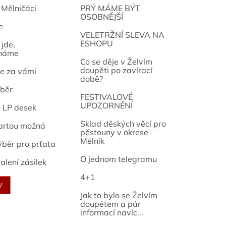
 Mělničáci
PRÝ MÁME BÝT
OSOBNĚJŠÍ
e
osef
VELETRŽNÍ SLEVA NA
ESHOPU
jde,
náme
Co se děje v Želvím
doupěti po zavírací
e za vámi
době?
běr
FESTIVALOVÉ
UPOZORNĚNÍ
o LP desek
Sklad děských věcí pro
artou možná
pěstouny v okrese
Mělník
ýběr pro prťata
O jednom telegramu
alení zásilek
4+1
V
Jak to bylo se Želvím
doupětem a pár
informací navíc...