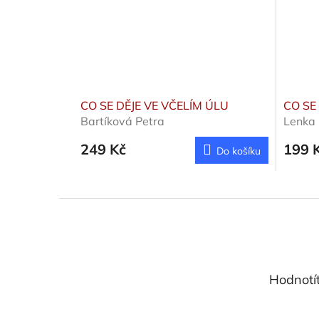
CO SE DĚJE VE VČELÍM ÚLU
CO SE
Bartíková Petra
Lenka
249 Kč
199 
Do košíku
Z
á
p
a
t
Hodnotí
í