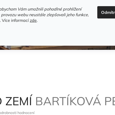
ADRESA+OTEVÍRACÍ DOBA
HODNOCENÍ OBCHODU
OBC
abychom Vám umožnili pohodlné prohlížení
Odmít
HLEDAT
 provozu webu neustále zlepšovali jeho funkce,
.
Více informací
zde
.
estsellery
Gramodesky
Detektivky
Knihy o Mělníku a 
D ZEMÍ
BARTÍKOVÁ P
odrobnosti hodnocení