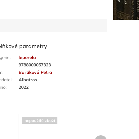
lňkové parametry
gorie
:
leporela
:
9788000057323
r
:
Bartíková Petra
adatel
:
Albatros
áno
:
2022
nepoužité zboží
Další