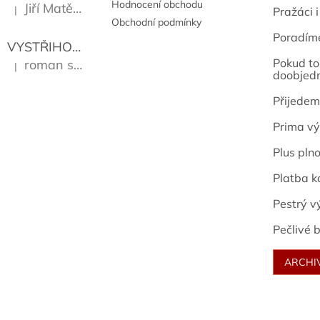
Hodnocení obchodu
Jiří Matějů
|
Pražáci i
Hodnocení produktu je 5 z 5 hvězdiček.
Obchodní podmínky
Poradím
VYSTŘIHOVÁNKY - PRAŽSKÉ PAMÁTKY
Kropáček J
Pokud to 
roman sekanina
|
Hodnocení produktu je 5 z 5 hvězdiček.
doobjed
Přijedem
Prima vý
Plus pln
Platba k
Pestrý v
Pečlivé b
ARCHI