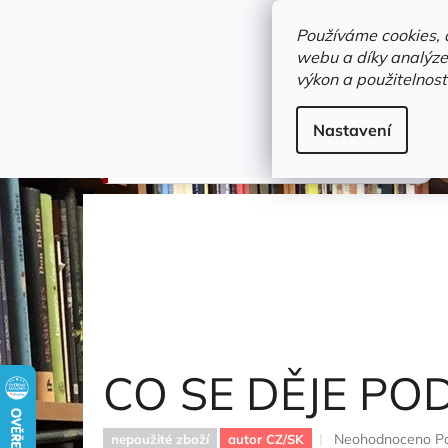
Přejít
objednavka@zelvi-doupe.cz
na
Používáme cookies, 
obsah
webu a díky analýze
Domů
výkon a použitelnost
Adresa+otevírací doba
Novinky
Trvalky a b
Leporela
Nastavení
CO SE DĚJE POD ZEMÍ
Bartíková Petra
CO SE DĚJE PO
Průměrné
Neohodnoceno
P
nepoužité zboží
autor CZ/SK