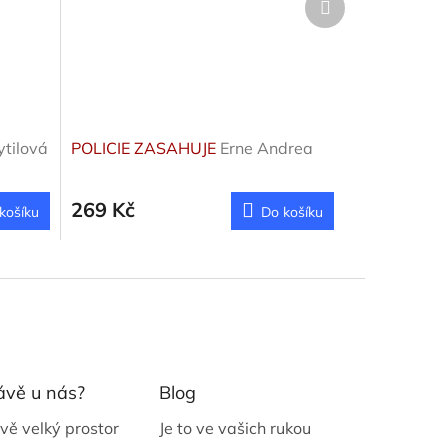
produkt
ytilová
POLICIE ZASAHUJE
Erne Andrea
269 Kč
košíku
Do košíku
ávě u nás?
Blog
vě velký prostor
Je to ve vašich rukou