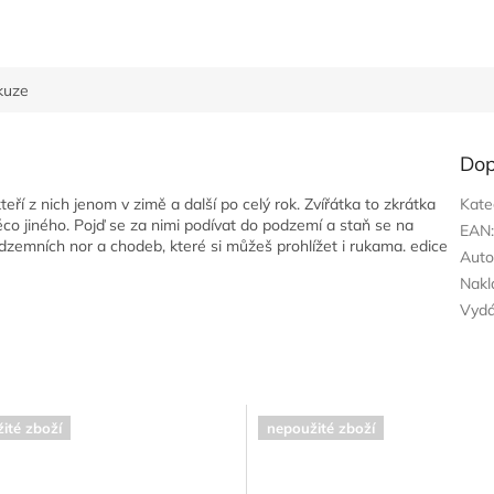
kuze
Dop
kteří z nich jenom v zimě a další po celý rok. Zvířátka to zkrátka
Kate
co jiného. Pojď se za nimi podívat do podzemí a staň se na
EAN
odzemních nor a chodeb, které si můžeš prohlížet i rukama. edice
Auto
Nakl
Vyd
ité zboží
nepoužité zboží