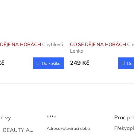
 DĚJE NA HORÁCH
Chytilová
CO SE DĚJE NA HORÁCH
Ch
Lenka
Kč
249 Kč
Do košíku
Do 
te vy
****
Proč pr
Překvapi
Adresa+otevírací doba
BEAUTY AND THE BEAT
Go Go's