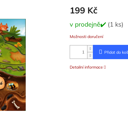
199 Kč
Měrná
v prodejně✔️
(1 ks)
cena:
Možnosti doručení
Přidat do koš
Detailní informace