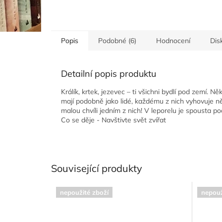
Popis
Podobné (6)
Hodnocení
Dis
Detailní popis produktu
Králík, krtek, jezevec – ti všichni bydlí pod zemí. Ně
mají podobně jako lidé, každému z nich vyhovuje ně
malou chvíli jedním z nich! V leporelu je spousta p
Co se děje - Navštivte svět zvířat
Související produkty
nepoužité zboží
nepouž