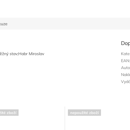
kuze
Dop
běžný stav;Habr Miroslav
Kate
EAN
Auto
Nakl
Vyd
ité zboží
nepoužité zboží