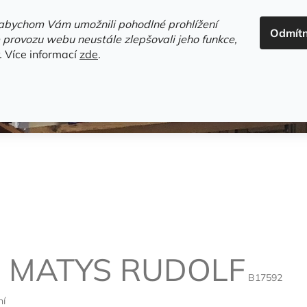
ADRESA+OTEVÍRACÍ DOBA
HODNOCENÍ OBCHODU
OBC
abychom Vám umožnili pohodlné prohlížení
Odmít
HLEDAT
 provozu webu neustále zlepšovali jeho funkce,
.
Více informací
zde
.
estsellery
Gramodesky
Detektivky
Knihy o Mělníku a 
!
MATYS RUDOLF
B17592
ní