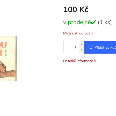
100 Kč
Měrná
v prodejně✔️
(1 ks)
cena:
Možnosti doručení
Přidat do koš
Detailní informace