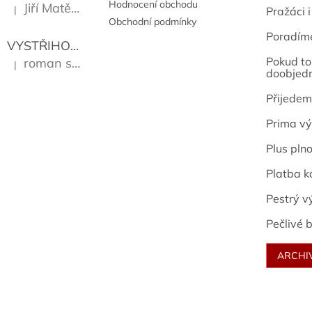
Hodnocení obchodu
Jiří Matějů
|
Pražáci i
Hodnocení produktu je 5 z 5 hvězdiček.
Obchodní podmínky
Poradím
VYSTŘIHOVÁNKY - PRAŽSKÉ PAMÁTKY
Kropáček J
Pokud to 
roman sekanina
|
Hodnocení produktu je 5 z 5 hvězdiček.
doobjed
Přijedem
Prima vý
Plus pln
Platba k
Pestrý v
Pečlivé b
ARCHI