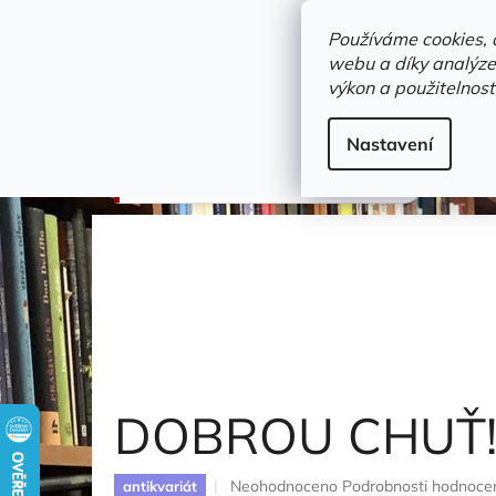
Přejít
objednavka@zelvi-doupe.cz
na
Používáme cookies, 
obsah
webu a díky analýze
Domů
výkon a použitelnost
Adresa+otevírací doba
Novinky
Trvalky a b
Leporela
Nastavení
DOBROU CHUŤ!
Matys Rudolf
DOBROU CHUŤ
Průměrné
Neohodnoceno
Podrobnosti hodnoce
antikvariát