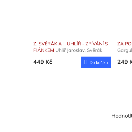
Z. SVĚRÁK A J. UHLÍŘ - ZPÍVÁNÍ S
ZA P
PIÁNKEM
Uhlíř Jaroslav, Svěrák
Gargu
Zdeněk
449 Kč
249 
Do košíku
Z
á
p
a
t
Hodnotí
í