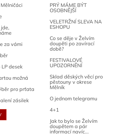
 Mělničáci
PRÝ MÁME BÝT
OSOBNĚJŠÍ
e
osef
VELETRŽNÍ SLEVA NA
ESHOPU
jde,
náme
Co se děje v Želvím
doupěti po zavírací
e za vámi
době?
běr
FESTIVALOVÉ
UPOZORNĚNÍ
o LP desek
Sklad děských věcí pro
artou možná
pěstouny v okrese
Mělník
ýběr pro prťata
O jednom telegramu
alení zásilek
4+1
V
Jak to bylo se Želvím
doupětem a pár
informací navíc...