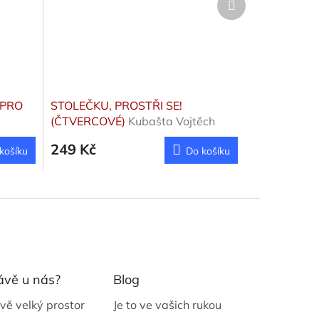
produkt
 PRO
STOLEČKU, PROSTŘI SE!
(ČTVERCOVÉ)
Kubašta Vojtěch
249 Kč
košíku
Do košíku
ávě u nás?
Blog
vě velký prostor
Je to ve vašich rukou