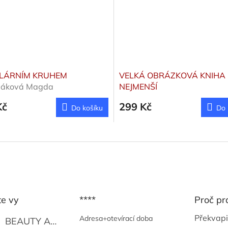
OLÁRNÍM KRUHEM
VELKÁ OBRÁZKOVÁ KNIHA
láková Magda
NEJMENŠÍ
Kč
299 Kč
Do košíku
Do 
te vy
****
Proč pr
Překvapi
Adresa+otevírací doba
BEAUTY AND THE BEAT
Go Go's