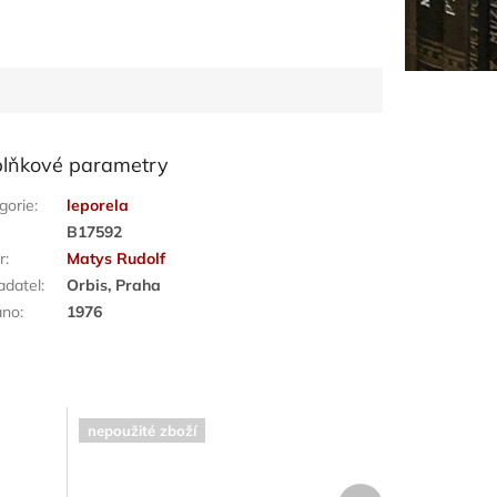
lňkové parametry
gorie
:
leporela
:
B17592
r
:
Matys Rudolf
adatel
:
Orbis, Praha
áno
:
1976
nepoužité zboží
Další