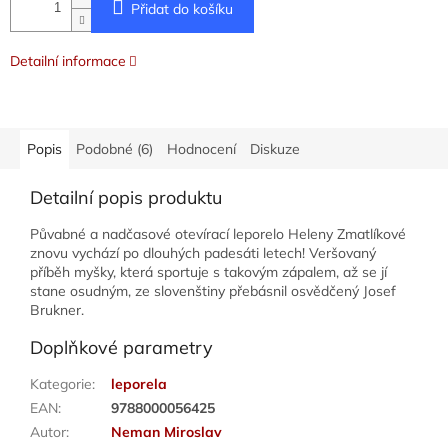
Přidat do košíku
Detailní informace
Popis
Podobné (6)
Hodnocení
Diskuze
Detailní popis produktu
Půvabné a nadčasové otevírací leporelo Heleny Zmatlíkové
znovu vychází po dlouhých padesáti letech! Veršovaný
příběh myšky, která sportuje s takovým zápalem, až se jí
stane osudným, ze slovenštiny přebásnil osvědčený Josef
Brukner.
Doplňkové parametry
Kategorie
:
leporela
EAN
:
9788000056425
Autor
:
Neman Miroslav