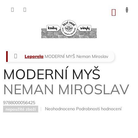
Přejít
na
NÁKU
obsah
KOŠÍK
Domů
Leporela
MODERNÍ MYŠ
Neman Miroslav
MODERNÍ MYŠ
NEMAN MIROSLAV
9788000056425
Průměrné
Neohodnoceno
Podrobnosti hodnocení
nepoužité zboží
hodnocení
produktu
je
0,0
z