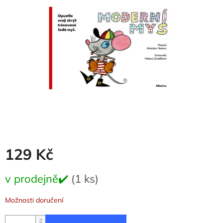
5
hvězdiček.
129 Kč
Měrná
v prodejně✔️
(1 ks)
cena:
Možnosti doručení