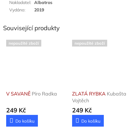
Nakladatel
:
Albatros
Vydáno
:
2019
Související produkty
nepoužité zboží
nepoužité zboží
V SAVANĚ
Píro Radka
ZLATÁ RYBKA
Kubašta
Vojtěch
249 Kč
249 Kč
Do košíku
Do košíku