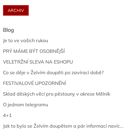
ARCHIV
Blog
Je to ve vašich rukou
PRÝ MÁME BÝT OSOBNĚJŠÍ
VELETRŽNÍ SLEVA NA ESHOPU
Co se děje v Želvím doupěti po zavírací době?
FESTIVALOVÉ UPOZORNĚNÍ
Sklad děských věcí pro pěstouny v okrese Mělník
O jednom telegramu
4+1
Jak to bylo se Želvím doupětem a pár informací navíc...