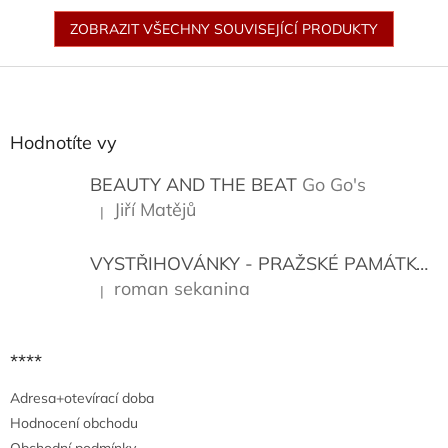
ZOBRAZIT VŠECHNY SOUVISEJÍCÍ PRODUKTY
Z
á
p
a
Hodnotíte vy
t
í
BEAUTY AND THE BEAT
Go Go's
Jiří Matějů
|
Hodnocení produktu je 5 z 5 hvězdiček.
VYSTŘIHOVÁNKY - PRAŽSKÉ PAMÁTKY
K
roman sekanina
|
Hodnocení produktu je 5 z 5 hvězdiček.
****
Adresa+otevírací doba
Hodnocení obchodu